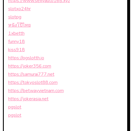
https://www.sexyauto168.xyz
slotxo24hr
slotpg
หนังโป๊ไทย
1xbetth
funny18
kiss918
https://pgslotth.io
https://joker356.com
https://samurai777.net
https://tokyoslot88.com
https://betwayvietnam.com
https://jokerasia.net
pgslot
pgslot