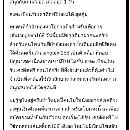
สนุกกับเกมสล็อตได้ตลอด 1 วัน
ลงทะเบียนรับเครดิตฟรี ถอนได้ สุดคุ้ม
ทุกคนที่กำลังมองหาโอกาสดีๆสำหรับเพื่อการ
เล่นtangtem168 วันนี้ผมมีข่าวดีมาฝากนะครับ!
สำหรับคนไหนกันที่กำลังมองหาเว็บที่มอบสิทธิพิเศษ
ให้ตั้งแต่เริ่มต้น tangtem168 เป็นตัวเลือกที่ตอบ
ปัญหาสุดๆเนื่องจากเขามีโปรโมชั่น ลงทะเบียนใหม่
รับเครดิตฟรี ถอนได้จริง ที่ทั้งยังง่ายแล้วก็คุ้มค่า ไม่
จำเป็นที่จะต้องใช้เงินสักบาทก็สามารถเริ่มต้นความ
สนุกสนานได้โดยทันที
ผมรู้ๆกันอยู่ครับว่าในยุคนี้คนไม่ใช่น้อยอาจลังเลที่จะ
ลงทุนเงินตั้งแต่ทีแรก แต่ว่าสำหรับเว็บแห่งนี้ แค่เพียง
สมัครรวมทั้งยืนยันตัวตน คุณก็จะได้รับ เครดิตฟรี ไป
ใช้ทดสอบเล่นสล็อต168ได้เลย โดยไม่มีเงื่อนไขสลับ