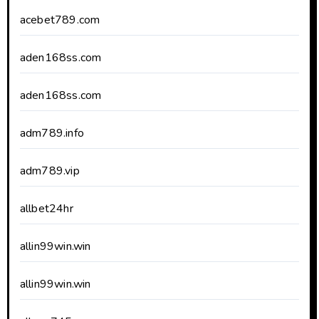
acebet789.com
aden168ss.com
aden168ss.com
adm789.info
adm789.vip
allbet24hr
allin99win.win
allin99win.win