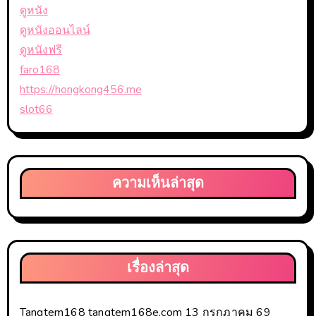
ดูหนัง
ดูหนังออนไลน์
ดูหนังฟรี
faro168
https://hongkong456.me
slot66
ความเห็นล่าสุด
เรื่องล่าสุด
Tangtem168 tangtem168e.com 13 กรกฎาคม 69