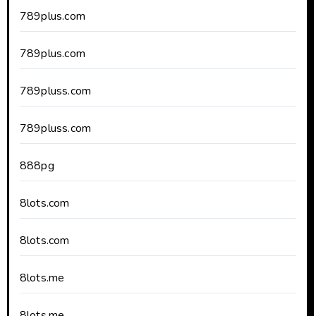
789plus.com
789plus.com
789pluss.com
789pluss.com
888pg
8lots.com
8lots.com
8lots.me
8lots.me