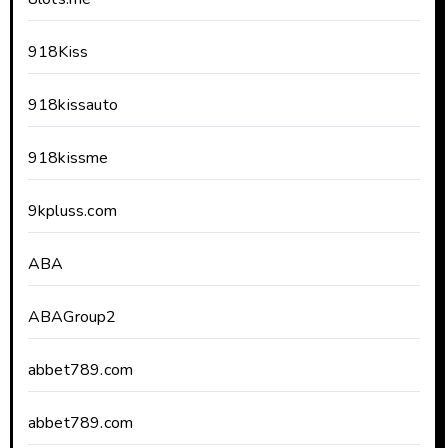
918Kiss
918kissauto
918kissme
9kpluss.com
ABA
ABAGroup2
abbet789.com
abbet789.com