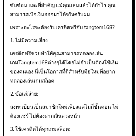
ซับซ้อน และที่สำคัญ แม้คุณเล่นแล้วได้กำไร คุณ
สามารถเบิกเงินออกมาได้จริงครับผม
เพราะอะไรจะต้องรับเครดิตฟรีกับ tangtem168?
1. ไม่มีความเสี่ยง:
เครดิตฟรีช่วยทำให้คุณสามารถทดลองเล่น
เกมTangtem168ต่างๆได้โดยไม่จำเป็นต้องใช้เงิน
ของตนเอง นี่เป็นโอกาสที่ดีสำหรับมือใหม่ที่อยาก
ทดลองเล่นเกมสล็อต
2. ข้อแม้ง่าย:
ลงทะเบียนเป็นสมาชิกใหม่เพียงแค่ไม่กี่ขั้นตอน ไม่
ต้องแชร์ ไม่ต้องฝากเงินล่วงหน้า
3. ใช้เครดิตได้ทุกเกมสล็อต: