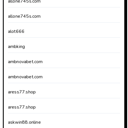
allone745s.com
allone745s.com
alot666
ambking
ambnovabet.com
ambnovabet.com
aress77.shop
aress77.shop
askwin88.online