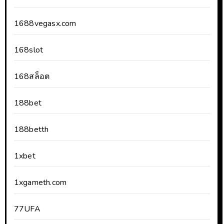
1688vegasx.com
168slot
168สล็อต
188bet
188betth
1xbet
1xgameth.com
77UFA