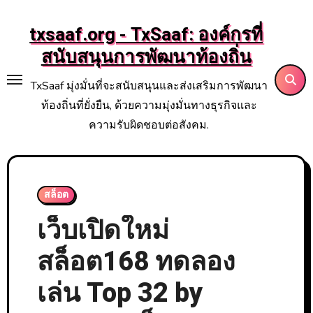
Skip
to
txsaaf.org - TxSaaf: องค์กรที่
content
สนับสนุนการพัฒนาท้องถิ่น
TxSaaf มุ่งมั่นที่จะสนับสนุนและส่งเสริมการพัฒนา
ท้องถิ่นที่ยั่งยืน, ด้วยความมุ่งมั่นทางธุรกิจและ
ความรับผิดชอบต่อสังคม.
สล็อต
เว็บเปิดใหม่
สล็อต168 ทดลอง
เล่น Top 32 by