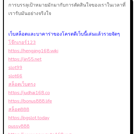
การบรรลุเป้าหมายมักมากับการตัดสินใจของเราในเวลาที่
เรารับมันอย่างจริงใจ
เว็บสล็อตและบาคาร่าของโครตดีเว็บนี้เล่นแล้วรวยจัดๆ
โจ๊กเกอร์123
https://hengjing168.wiki
https://jin55.net
slot99
slot66
สล็อตเว็บตรง
https://judhai168.co
https://bonus888.life
สล็อต888
https://pgslot.today
pussy888