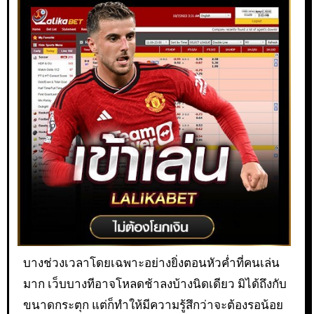
บางช่วงเวลาโดยเฉพาะอย่างยิ่งตอนหัวค่ำที่คนเล่น
มาก เว็บบางทีอาจโหลดช้าลงบ้างนิดเดียว มิได้ถึงกับ
ขนาดกระตุก แต่ก็ทำให้มีความรู้สึกว่าจะต้องรอน้อย