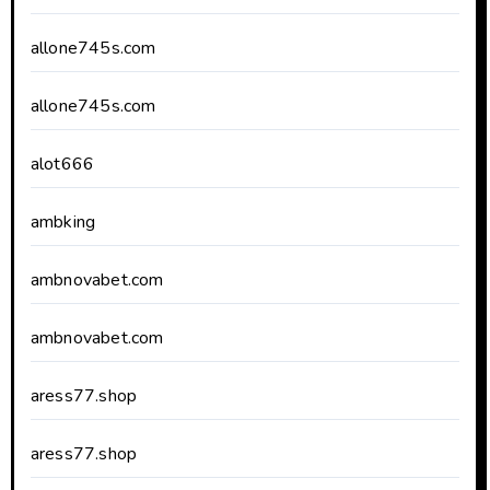
allone745s.com
allone745s.com
alot666
ambking
ambnovabet.com
ambnovabet.com
aress77.shop
aress77.shop