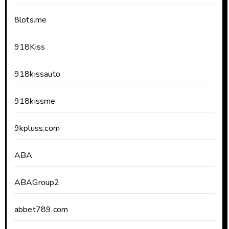
8lots.me
918Kiss
918kissauto
918kissme
9kpluss.com
ABA
ABAGroup2
abbet789.com