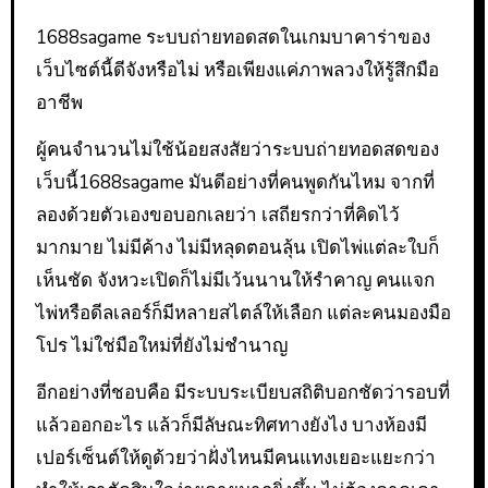
1688sagame ระบบถ่ายทอดสดในเกมบาคาร่าของ
เว็บไซต์นี้ดีจังหรือไม่ หรือเพียงแค่ภาพลวงให้รู้สึกมือ
อาชีพ
ผู้คนจำนวนไม่ใช้น้อยสงสัยว่าระบบถ่ายทอดสดของ
เว็บนี้1688sagame มันดีอย่างที่คนพูดกันไหม จากที่
ลองด้วยตัวเองขอบอกเลยว่า เสถียรกว่าที่คิดไว้
มากมาย ไม่มีค้าง ไม่มีหลุดตอนลุ้น เปิดไพ่แต่ละใบก็
เห็นชัด จังหวะเปิดก็ไม่มีเว้นนานให้รำคาญ คนแจก
ไพ่หรือดีลเลอร์ก็มีหลายสไตล์ให้เลือก แต่ละคนมองมือ
โปร ไม่ใช่มือใหม่ที่ยังไม่ชำนาญ
อีกอย่างที่ชอบคือ มีระบบระเบียบสถิติบอกชัดว่ารอบที่
แล้วออกอะไร แล้วก็มีลัษณะทิศทางยังไง บางห้องมี
เปอร์เซ็นต์ให้ดูด้วยว่าฝั่งไหนมีคนแทงเยอะแยะกว่า