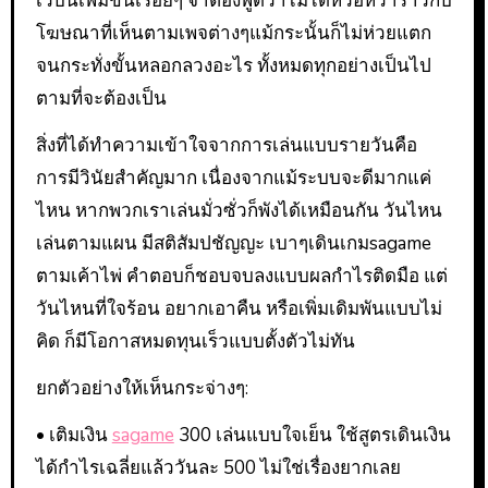
เว็บนี้เพิ่มขึ้นเรื่อยๆ จำต้องพูดว่าไม่ได้หวือหวาราวกับ
โฆษณาที่เห็นตามเพจต่างๆแม้กระนั้นก็ไม่ห่วยแตก
จนกระทั่งขั้นหลอกลวงอะไร ทั้งหมดทุกอย่างเป็นไป
ตามที่จะต้องเป็น
สิ่งที่ได้ทำความเข้าใจจากการเล่นแบบรายวันคือ
การมีวินัยสำคัญมาก เนื่องจากแม้ระบบจะดีมากแค่
ไหน หากพวกเราเล่นมั่วซั่วก็พังได้เหมือนกัน วันไหน
เล่นตามแผน มีสติสัมปชัญญะ เบาๆเดินเกมsagame
ตามเค้าไพ่ คำตอบก็ชอบจบลงแบบผลกำไรติดมือ แต่
วันไหนที่ใจร้อน อยากเอาคืน หรือเพิ่มเดิมพันแบบไม่
คิด ก็มีโอกาสหมดทุนเร็วแบบตั้งตัวไม่ทัน
ยกตัวอย่างให้เห็นกระจ่างๆ:
• เติมเงิน
sagame
300 เล่นแบบใจเย็น ใช้สูตรเดินเงิน
ได้กำไรเฉลี่ยแล้ววันละ 500 ไม่ใช่เรื่องยากเลย