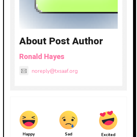
About Post Author
Ronald Hayes
noreply@txsaaf.org
Happy
Sad
Excited