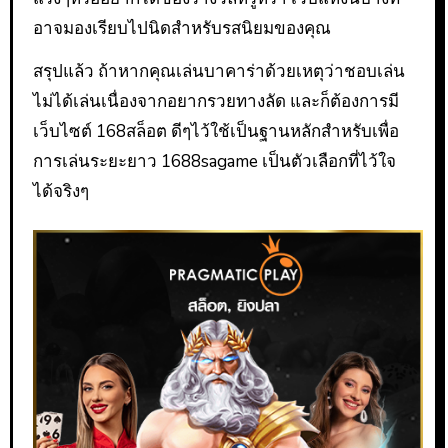
อาจมองเรียบไปนิดสำหรับรสนิยมของคุณ
สรุปแล้ว ถ้าหากคุณเล่นบาคาร่าด้วยเหตุว่าชอบเล่น
ไม่ได้เล่นเนื่องจากอยากรวยทางลัด และก็ต้องการมี
เว็บไซต์ 168สล็อต ดีๆไว้ใช้เป็นฐานหลักสำหรับเพื่อ
การเล่นระยะยาว 1688sagame เป็นตัวเลือกที่ไว้ใจ
ได้จริงๆ