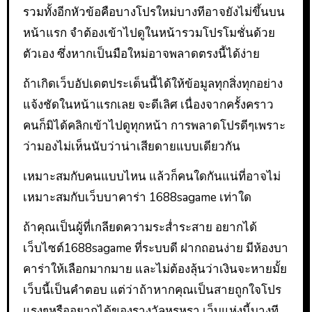
รวมทั้งอีกหัวข้อคือบางโปรใหม่บางทีอาจยังไม่ขึ้นบน
หน้าแรก จำต้องเข้าไปดูในหน้ารวมโปรโมชั่นด้วย
ตัวเอง ซึ่งหากเป็นมือใหม่อาจพลาดตรงนี้ได้ง่าย
ถ้าเกิดเว็บอัปเดตประเด็นนี้ได้ให้ข้อมูลทุกสิ่งทุกอย่าง
แจ้งชัดในหน้าแรกเลย จะดีเลิศ เนื่องจากครั้งคราว
คนก็มิได้คลิกเข้าไปดูทุกหน้า การพลาดโปรดีๆเพราะ
ว่ามองไม่เห็นนับว่าน่าเสียดายแบบเดียวกัน
เหมาะสมกับคนแบบไหน แล้วก็คนใดกันแน่ที่อาจไม่
เหมาะสมกับเว็บบาคาร่า 1688sagame เท่าใด
ถ้าคุณเป็นผู้ที่เกลียดความระส่ำระสาย อยากได้
เว็บไซต์1688sagame ที่ระบบดี ฝากถอนง่าย มีห้องบา
คาร่าให้เลือกมากมาย และไม่ต้องลุ้นว่าเงินจะหายมั้ย
เว็บนี้เป็นคำตอบ แต่ว่าถ้าหากคุณเป็นสายถูกใจโปร
แรงๆหรืออยากได้ของรางวัลหรูหรา เว็บแห่งนี้บางที