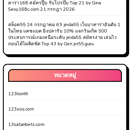
คาร่า168 สมัครปุ๊บ รับโปรปั๊บ Top 21 by Gina
Sexy168c.com 21 กรกฎา 2026
สล็อต55 24 กรกฎาคม 69 jinda55 เว็บบาคาร่าอันดับ 1
ในไทย แคชแบค ยิงปลารับ 10% แจกวันเกิด 500
ประสบการณ์เกมเหนือระดับ jinda55 สมัครง่าย เล่นไว
ถอนได้ไม่ติดขัด Top 43 by Geri jin55.guru
หมวดหมู่
123lionth
123xos.com
13satanbets.com