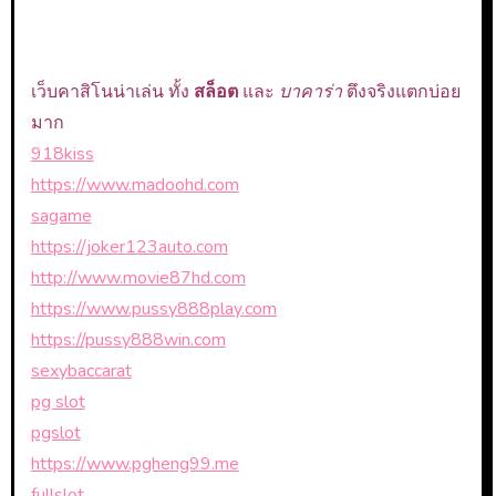
เว็บคาสิโนน่าเล่น ทั้ง
สล็อต
และ
บาคาร่า
ตึงจริงแตกบ่อย
มาก
918kiss
https://www.madoohd.com
sagame
https://joker123auto.com
http://www.movie87hd.com
https://www.pussy888play.com
https://pussy888win.com
sexybaccarat
pg slot
pgslot
https://www.pgheng99.me
fullslot