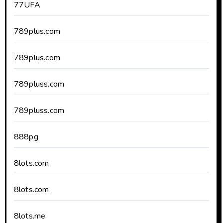
77UFA
789plus.com
789plus.com
789pluss.com
789pluss.com
888pg
8lots.com
8lots.com
8lots.me