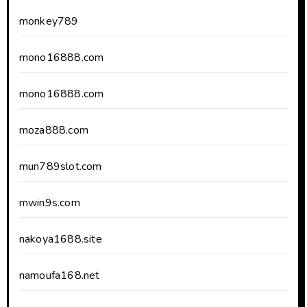
monkey789
mono16888.com
mono16888.com
moza888.com
mun789slot.com
mwin9s.com
nakoya1688.site
namoufa168.net