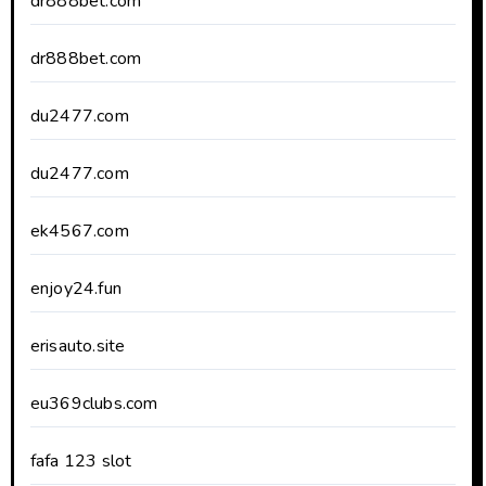
dr888bet.com
dr888bet.com
du2477.com
du2477.com
ek4567.com
enjoy24.fun
erisauto.site
eu369clubs.com
fafa 123 slot