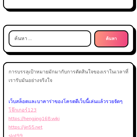
ค้นหา
สำหรับ:
การบรรลุเป้าหมายมักมากับการตัดสินใจของเราในเวลาที่
เรารับมันอย่างจริงใจ
เว็บสล็อตและบาคาร่าของโครตดีเว็บนี้เล่นแล้วรวยจัดๆ
โจ๊กเกอร์123
https://hengjing168.wiki
https://jin55.net
slot99