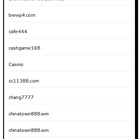
bwvip4.com
cafe444
cashgame168
Casino
cc11388.com
chang7777
chinatown888.win
chinatown888.win