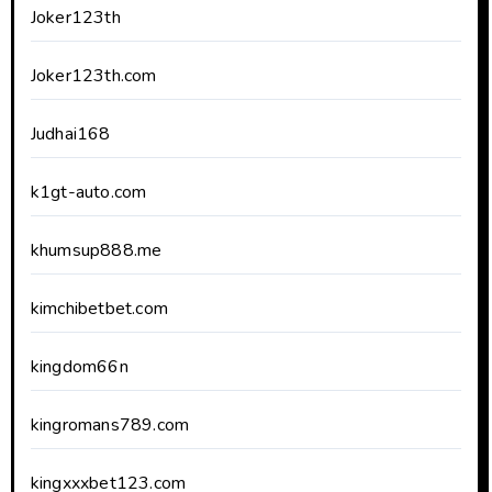
Joker123th
Joker123th.com
Judhai168
k1gt-auto.com
khumsup888.me
kimchibetbet.com
kingdom66n
kingromans789.com
kingxxxbet123.com