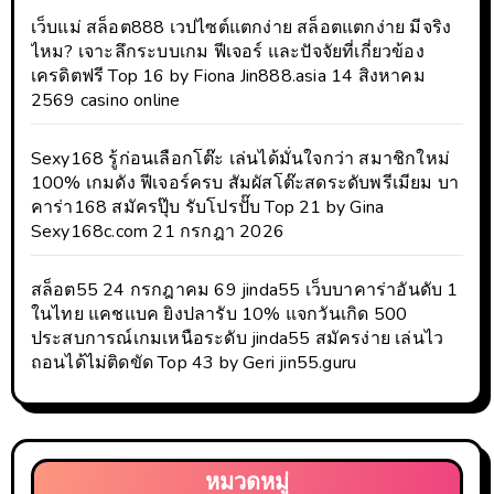
เว็บแม่ สล็อต888 เวปไซต์แตกง่าย สล็อตแตกง่าย มีจริง
ไหม? เจาะลึกระบบเกม ฟีเจอร์ และปัจจัยที่เกี่ยวข้อง
เครดิตฟรี Top 16 by Fiona Jin888.asia 14 สิงหาคม
2569 casino online
Sexy168 รู้ก่อนเลือกโต๊ะ เล่นได้มั่นใจกว่า สมาชิกใหม่
100% เกมดัง ฟีเจอร์ครบ สัมผัสโต๊ะสดระดับพรีเมียม บา
คาร่า168 สมัครปุ๊บ รับโปรปั๊บ Top 21 by Gina
Sexy168c.com 21 กรกฎา 2026
สล็อต55 24 กรกฎาคม 69 jinda55 เว็บบาคาร่าอันดับ 1
ในไทย แคชแบค ยิงปลารับ 10% แจกวันเกิด 500
ประสบการณ์เกมเหนือระดับ jinda55 สมัครง่าย เล่นไว
ถอนได้ไม่ติดขัด Top 43 by Geri jin55.guru
หมวดหมู่