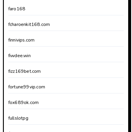
faro168
fcharoenkit168.com
finnivips.com
fiwdee.win
fizz169bet.com
fortune99vip.com
fox689ok.com
fullslotpg