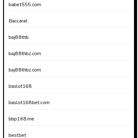
babet555.com
Baccarat
baj88thb
baj88thbz.com
baj88thbz.com
baslot168
baslot168bet.com
bbp168.me
bestbet