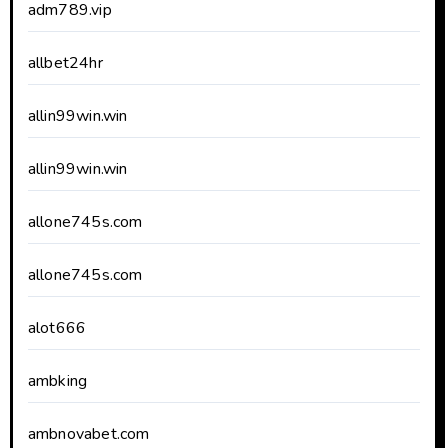
adm789.vip
allbet24hr
allin99win.win
allin99win.win
allone745s.com
allone745s.com
alot666
ambking
ambnovabet.com