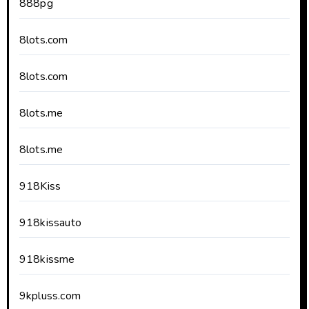
888pg
8lots.com
8lots.com
8lots.me
8lots.me
918Kiss
918kissauto
918kissme
9kpluss.com