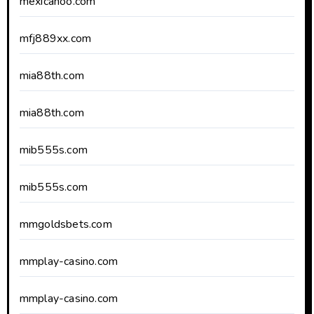
mexicanoo.com
mfj889xx.com
mia88th.com
mia88th.com
mib555s.com
mib555s.com
mmgoldsbets.com
mmplay-casino.com
mmplay-casino.com