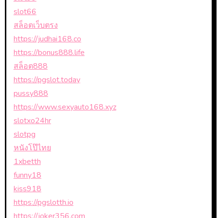
slot66
สล็อตเว็บตรง
https://judhai168.co
https://bonus888.life
สล็อต888
https://pgslot.today
pussy888
https://www.sexyauto168.xyz
slotxo24hr
slotpg
หนังโป๊ไทย
1xbetth
funny18
kiss918
https://pgslotth.io
https://joker356.com