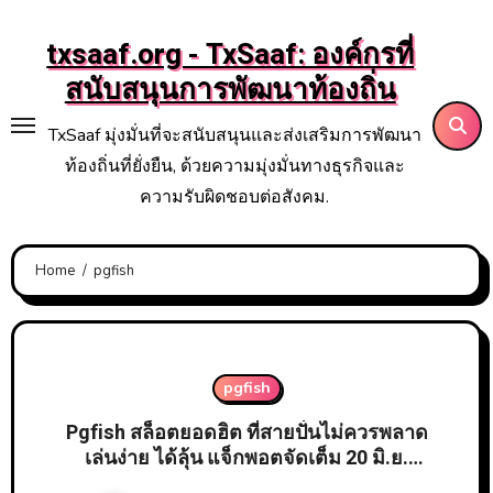
Skip
to
txsaaf.org - TxSaaf: องค์กรที่
content
สนับสนุนการพัฒนาท้องถิ่น
TxSaaf มุ่งมั่นที่จะสนับสนุนและส่งเสริมการพัฒนา
ท้องถิ่นที่ยั่งยืน, ด้วยความมุ่งมั่นทางธุรกิจและ
ความรับผิดชอบต่อสังคม.
Home
pgfish
pgfish
Pgfish สล็อตยอดฮิต ที่สายปั่นไม่ควรพลาด
เล่นง่าย ได้ลุ้น แจ็กพอตจัดเต็ม 20 มิ.ย.
2569 web ตรง pgslotfish4.com casino