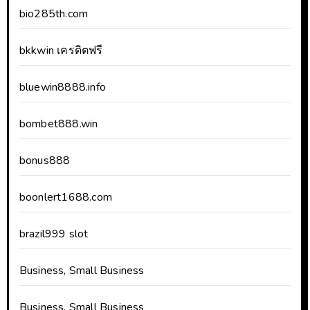
bio285th.com
bkkwin เครดิตฟรี
bluewin8888.info
bombet888.win
bonus888
boonlert1688.com
brazil999 slot
Business, Small Business
Business, Small Business