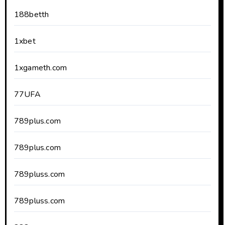
188betth
1xbet
1xgameth.com
77UFA
789plus.com
789plus.com
789pluss.com
789pluss.com