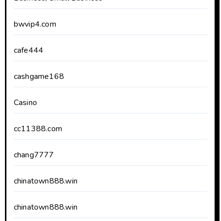
bwvip4.com
cafe444
cashgame168
Casino
cc11388.com
chang7777
chinatown888.win
chinatown888.win