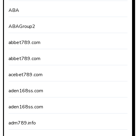
ABA
ABAGroup2
abbet789.com
abbet789.com
acebet789.com
aden168ss.com
aden168ss.com
adm789.info