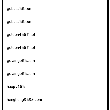
gobaza88.com
gobaza88.com
golden4566.net
golden4566.net
gowingo88.com
gowingo88.com
happy168
hengheng9899.com