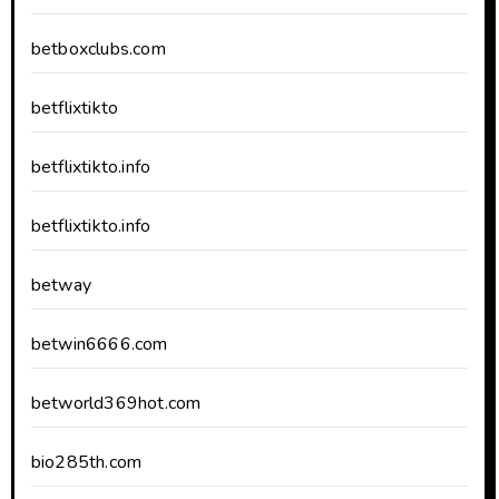
betboxclubs.com
betflixtikto
betflixtikto.info
betflixtikto.info
betway
betwin6666.com
betworld369hot.com
bio285th.com