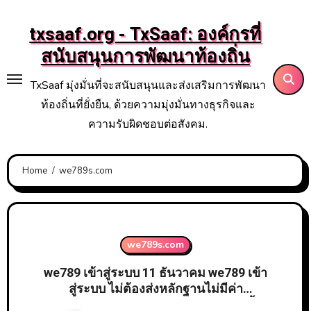
Skip
to
txsaaf.org - TxSaaf: องค์กรที่
content
สนับสนุนการพัฒนาท้องถิ่น
TxSaaf มุ่งมั่นที่จะสนับสนุนและส่งเสริมการพัฒนา
ท้องถิ่นที่ยั่งยืน, ด้วยความมุ่งมั่นทางธุรกิจและ
ความรับผิดชอบต่อสังคม.
Home
we789s.com
we789s.com
we789 เข้าสู่ระบบ 11 ธันวาคม we789 เข้า
สู่ระบบ ไม่ต้องส่งหลักฐานไม่มีค่า
ธรรมเนียมซ่อนเร้นไม่ต้องยืนยันOTPซ้ำ