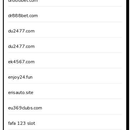
dr888bet.com
dr888bet.com
du2477.com
du2477.com
ek4567.com
enjoy24.fun
erisauto.site
eu369clubs.com
fafa 123 slot