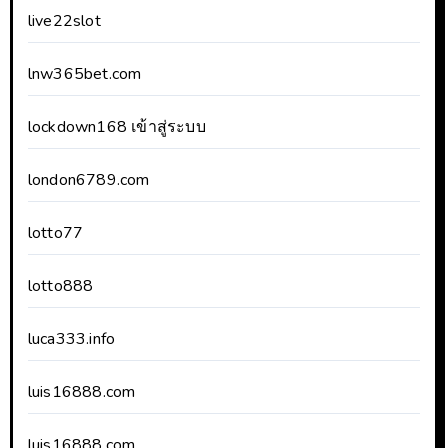
live22slot
lnw365bet.com
lockdown168 เข้าสู่ระบบ
london6789.com
lotto77
lotto888
luca333.info
luis16888.com
luis16888.com