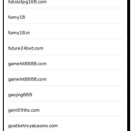
fullslotpg168.com
funny18
funny18.in
future24bet.com
gamehit8888.com
gamehit8888.com
gaojing888
gem99ths.com
goatbetroyalcasino.com