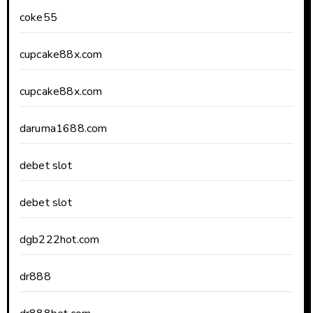
coke55
cupcake88x.com
cupcake88x.com
daruma1688.com
debet slot
debet slot
dgb222hot.com
dr888