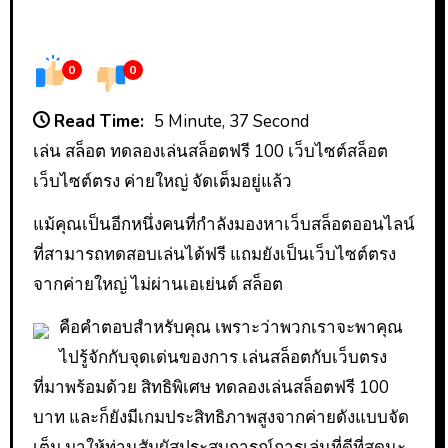
0
0
Read Time:
5 Minute, 37 Second
เล่น สล็อต ทดลองเล่นสล็อตฟรี 100 เว็บไซต์สล็อต
เว็บไซต์ตรง ค่ายใหญ่ จัดเต็มอยู่แล้ว
แม้คุณเป็นอีกหนึ่งคนที่กำลังมองหาเว็บสล็อตออนไลน์
ที่สามารถทดสอบเล่นได้ฟรี แถมยังเป็นเว็บไซต์ตรง
จากค่ายใหญ่ ไม่ผ่านเอเย่นต์ สล็อต
คือคำตอบสำหรับคุณ เพราะว่าพวกเราจะพาคุณ
ไปรู้จักกับจุดเด่นของการ เล่นสล็อตกับเว็บตรง
ที่มาพร้อมด้วย สิทธิพิเศษ ทดลองเล่นสล็อตฟรี 100
บาท และก็ยังมีเกมประสิทธิภาพสูงจากค่ายดังแบบจัด
เต็ม มาให้ท่านสัมผัสประสบการณ์การเล่นที่ดีที่สุดนะ