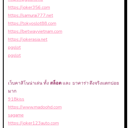
https://joker356.com
https://samurai777.net
https://tokyoslot88.com
https://betwayvietnam.com
https://jokerasia.net
pgslot
pgslot
เว็บคาสิโนน่าเล่น ทั้ง
สล็อต
และ
บาคาร่า
ตึงจริงแตกบ่อย
มาก
918kiss
https://www.madoohd.com
sagame
https://joker123auto.com