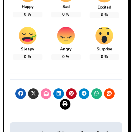
Happy
Sad
Excited
0
%
0
%
0
%
Sleepy
Angry
Surprise
0
%
0
%
0
%
แนะแนว