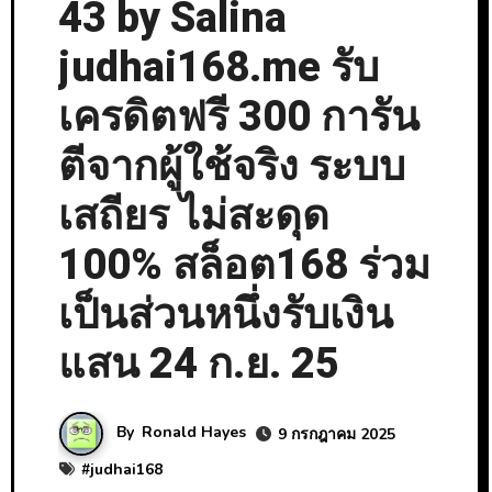
43 by Salina
judhai168.me รับ
เครดิตฟรี 300 การัน
ตีจากผู้ใช้จริง ระบบ
เสถียร ไม่สะดุด
100% สล็อต168 ร่วม
เป็นส่วนหนึ่งรับเงิน
แสน 24 ก.ย. 25
By
Ronald Hayes
9 กรกฎาคม 2025
#
judhai168