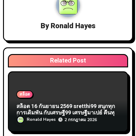
By
Ronald Hayes
Related Post
สล็อต
สล็อต 16 กันยายน 2569 sretthi99 สนุกทุก
การเดิมพัน กับเศรษฐี99 เศรษฐีมาเปย์ คืนทุน
ไปต่อ ธีมเกมกว่า 5,000 เกม นักเดิมพันรีวิว
Ronald Hayes
2 กรกฎาคม 2026
ได้เงินจริง sretthi99 สมัคร รับโบนัสสุดพิเศษ
Top 12 by Damion sretthi99.com