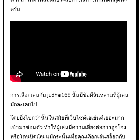
ครับ
การเลือกเล่นกับ judhai168 นั้นมีข้อดีล้นหลามที่ผู้เล่น
มักละเลยไป
โดยยิ่งไปกว่านั้นในสมัยที่เว็บไซต์เอเย่นต์เยอะมาก
เข้ามาซ่อนตัว ทำให้ผู้เล่นมีความเสี่ยงต่อการถูกโกง
หรือโดนบิดเงิน แม้กระนั้นเมื่อคุณเลือกเล่นสล็อตกับ