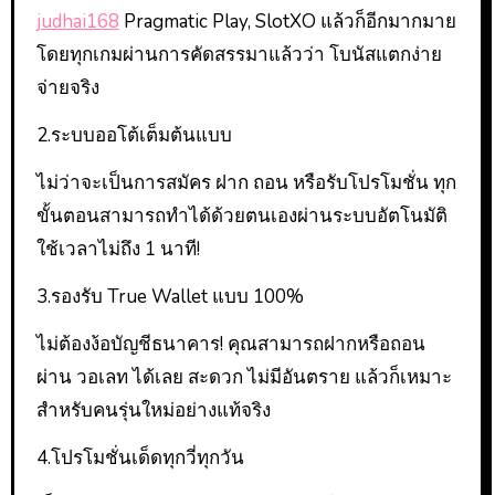
judhai168
Pragmatic Play, SlotXO แล้วก็อีกมากมาย
โดยทุกเกมผ่านการคัดสรรมาแล้วว่า โบนัสแตกง่าย
จ่ายจริง
2.ระบบออโต้เต็มต้นแบบ
ไม่ว่าจะเป็นการสมัคร ฝาก ถอน หรือรับโปรโมชั่น ทุก
ขั้นตอนสามารถทำได้ด้วยตนเองผ่านระบบอัตโนมัติ
ใช้เวลาไม่ถึง 1 นาที!
3.รองรับ True Wallet แบบ 100%
ไม่ต้องง้อบัญชีธนาคาร! คุณสามารถฝากหรือถอน
ผ่าน วอเลท ได้เลย สะดวก ไม่มีอันตราย แล้วก็เหมาะ
สำหรับคนรุ่นใหม่อย่างแท้จริง
4.โปรโมชั่นเด็ดทุกวี่ทุกวัน