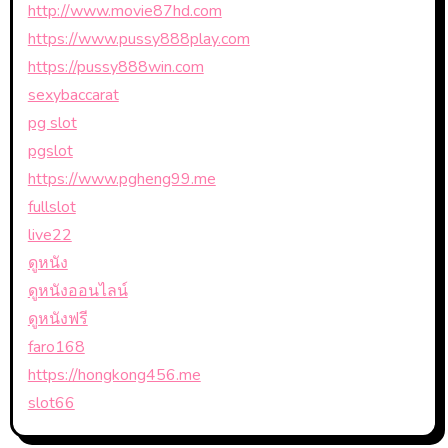
http://www.movie87hd.com
https://www.pussy888play.com
https://pussy888win.com
sexybaccarat
pg slot
pgslot
https://www.pgheng99.me
fullslot
live22
ดูหนัง
ดูหนังออนไลน์
ดูหนังฟรี
faro168
https://hongkong456.me
slot66