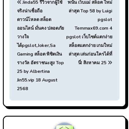
Jinda55 รีวิวจากผู้ใช้
พนัน เว็บแม่ สล็อต ใหม่
เรื่อง
จริงน่าเชื่อถือ
ล่าสุด Top 58 by Luigi
ดาวน์โหลด สล็อต
pgslot
ออนไลน์ มั่นคง ปลอดภัย
Temmax69.com 4
วางใจ
pgslot เว็บไซต์แตกง่าย
ได้pgslot,Joker,Sa
สล็อตแตกง่าย เกมใหม่
Gaming สล็อต พิชิตเงิน
ล่าสุด เล่นก่อนใครได้ที่
รางวัล อัตราชนะสูง Top
นี่! สิงหาคม 25
25 by Albertina
Jin55.vip 18 August
2568