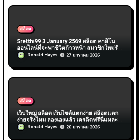
สล็อต
Sretthi99 3 January 2569 สล็อต คาสิโน
ออนไลน์ที่จะพาชีวิตก้าวหน้า สมาชิกใหม่รับ
300% บริการแบบ VIP แอดมินบริการดี
Ronald Hayes
27 มกราคม 2026
sretthi99 สมัครตอนนี้ แจกทุนฟรี Top 62 by
Charlie st99d.com
สล็อต
เว็บใหญ่ สล็อต เว็บไซต์แตกง่าย สล็อตแตก
ง่ายจริงไหม ลองเองแล้ว เครดิตฟรีนี่แหละ
ตัวเปิดทาง เครดิตฟรี Top 37 by Esteban
Ronald Hayes
20 มกราคม 2026
Jin55.xyz 20 JAN 2569 พนัน