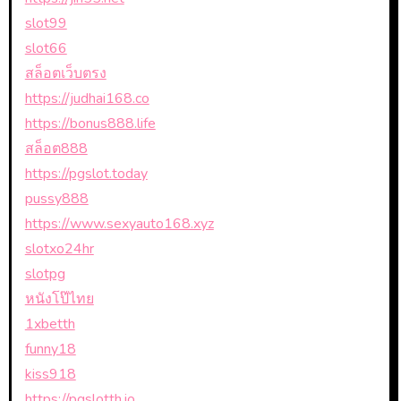
slot99
slot66
สล็อตเว็บตรง
https://judhai168.co
https://bonus888.life
สล็อต888
https://pgslot.today
pussy888
https://www.sexyauto168.xyz
slotxo24hr
slotpg
หนังโป๊ไทย
1xbetth
funny18
kiss918
https://pgslotth.io