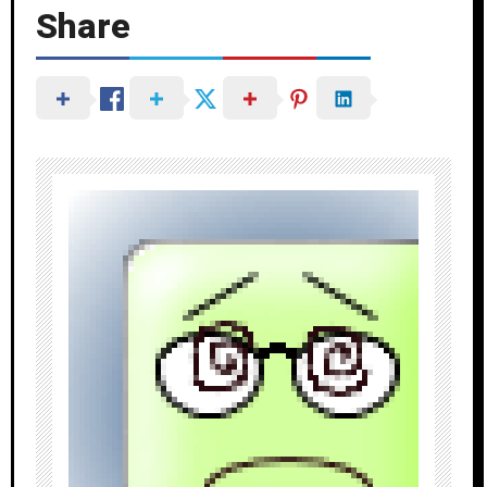
Share