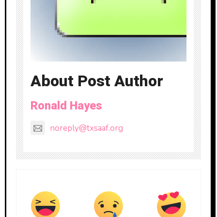
About Post Author
Ronald Hayes
noreply@txsaaf.org