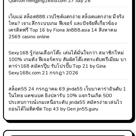
Quinton hengjing168d.com 27 July 26
เว็บแม่ สล็อต888 เวปไซต์แตกง่าย สล็อตแตกง่าย มีจริง
ไหม? เจาะลึกระบบเกม ฟีเจอร์ และปัจจัยที่เกี่ยวข้อง
เครดิตฟรี Top 16 by Fiona Jin888.asia 14 สิงหาคม
2569 casino online
Sexy168 รู้ก่อนเลือกโต๊ะ เล่นได้มั่นใจกว่า สมาชิกใหม่
100% เกมดัง ฟีเจอร์ครบ สัมผัสโต๊ะสดระดับพรีเมียม บา
คาร่า168 สมัครปุ๊บ รับโปรปั๊บ Top 21 by Gina
Sexy168c.com 21 กรกฎา 2026
สล็อต55 24 กรกฎาคม 69 jinda55 เว็บบาคาร่าอันดับ 1
ในไทย แคชแบค ยิงปลารับ 10% แจกวันเกิด 500
ประสบการณ์เกมเหนือระดับ jinda55 สมัครง่าย เล่นไว
ถอนได้ไม่ติดขัด Top 43 by Geri jin55.guru