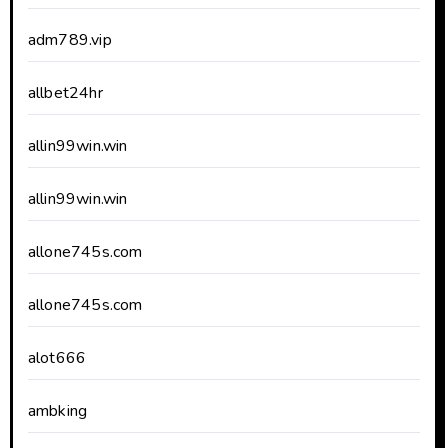
adm789.vip
allbet24hr
allin99win.win
allin99win.win
allone745s.com
allone745s.com
alot666
ambking