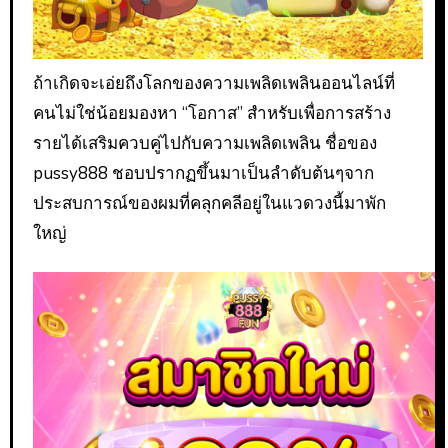
ถ้าเกิดจะเอ่ยถึงโลกของความเพลิดเพลินออนไลน์ที่
คนไม่ใช่น้อยมองหา “โอกาส” สำหรับเพื่อการสร้าง
รายได้เสริมควบคู่ไปกับความเพลิดเพลิน ชื่อของ
pussy888 ชอบปรากฏขึ้นมาเป็นลำดับต้นๆจาก
ประสบการณ์ของผมที่คลุกคลีอยู่ในแวดวงนี้มาพัก
ใหญ่