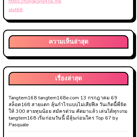
https://hongkong456.me
slot66
ความเห็นล่าสุด
เรื่องล่าสุด
Tangtem168 tangtem168e.com 13 กรกฎาคม 69
สล็อต168 สายแตก ลุ้นกำไรแบบไม่เสียฟีล วันเกิดนี้พี่จัด
ให้ 300 สายทุนน้อย สมัครด่วน คัดมาแล้ว เล่นได้ทุกเกม
tangtem168 เริ่มก่อนวันนี้ มีลุ้นก่อนใคร Top 67 by
Pasquale