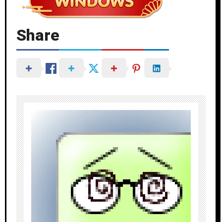
Share