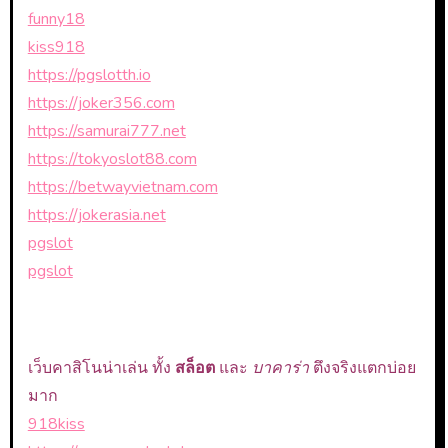
funny18
kiss918
https://pgslotth.io
https://joker356.com
https://samurai777.net
https://tokyoslot88.com
https://betwayvietnam.com
https://jokerasia.net
pgslot
pgslot
เว็บคาสิโนน่าเล่น ทั้ง
สล็อต
และ
บาคาร่า
ตึงจริงแตกบ่อย
มาก
918kiss