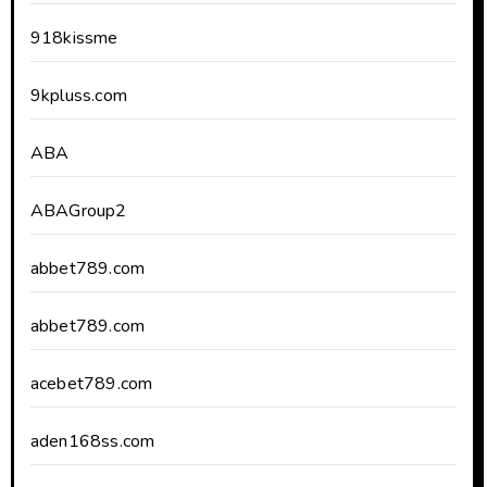
918kissme
9kpluss.com
ABA
ABAGroup2
abbet789.com
abbet789.com
acebet789.com
aden168ss.com