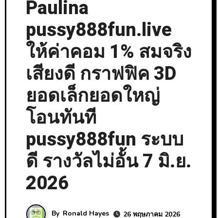
Paulina
pussy888fun.live
ให้ค่าคอม 1% สมจริง
เสียงดี กราฟฟิค 3D
ยอดเล็กยอดใหญ่
โอนทันที
pussy888fun ระบบ
ดี รางวัลไม่อั้น 7 มิ.ย.
2026
By
Ronald Hayes
26 พฤษภาคม 2026