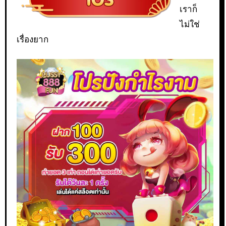
เราก็
ไม่ใช่
เรื่องยาก