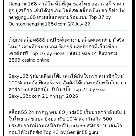
Hengjing168 คาสิโน ที่ดีที่สุด ของไทย ลอตเตอรี่ ราคา
ถูก ยูสเดียว เล่นได้ทุกเกม ไลฟ์สด สล็อต ยิงปลา กีฬา ไพ่
hengjing168 เกมสล็อตหลายร้อยแบบ Top 37 by
Quinton hengjing168d.com 27 July 26
เว็บแม่ สล็อต888 เวปไซต์แตกง่าย สล็อตแตกง่าย มีจริง
ไหม? เจาะลึกระบบเกม ฟีเจอร์ และปัจจัยที่เกี่ยวข้อง
เครดิตฟรี Top 16 by Fiona Jin888.asia 14 สิงหาคม
2569 casino online
Sexy168 รู้ก่อนเลือกโต๊ะ เล่นได้มั่นใจกว่า สมาชิกใหม่
100% เกมดัง ฟีเจอร์ครบ สัมผัสโต๊ะสดระดับพรีเมียม บา
คาร่า168 สมัครปุ๊บ รับโปรปั๊บ Top 21 by Gina
Sexy168c.com 21 กรกฎา 2026
สล็อต55 24 กรกฎาคม 69 jinda55 เว็บบาคาร่าอันดับ 1
ในไทย แคชแบค ยิงปลารับ 10% แจกวันเกิด 500
ประสบการณ์เกมเหนือระดับ jinda55 สมัครง่าย เล่นไว
ถอนได้ไม่ติดขัด Top 43 by Geri jin55.guru