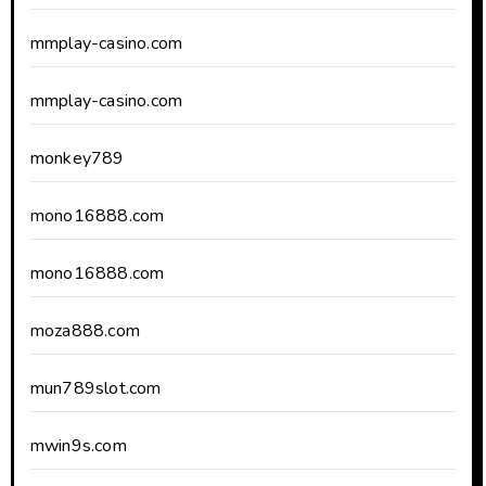
mmplay-casino.com
mmplay-casino.com
monkey789
mono16888.com
mono16888.com
moza888.com
mun789slot.com
mwin9s.com