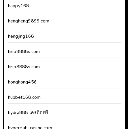
happy168
hengheng9899.com
hengjing168
hiso8888s.com
hiso8888s.com
hongkong456
hubbet168.com
hydra888 เครดิตฟรี
hyperclub-casino.com