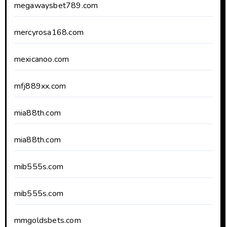
megawaysbet789.com
mercyrosa168.com
mexicanoo.com
mfj889xx.com
mia88th.com
mia88th.com
mib555s.com
mib555s.com
mmgoldsbets.com