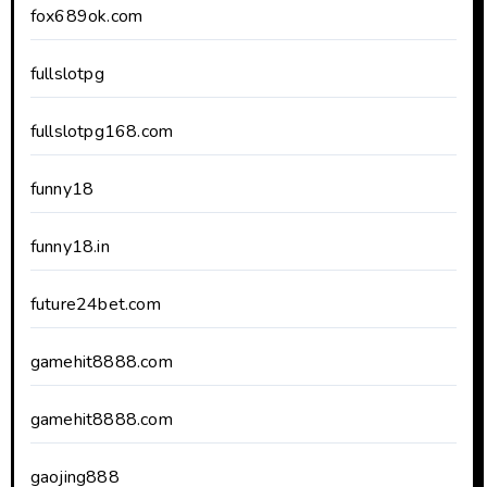
fox689ok.com
fullslotpg
fullslotpg168.com
funny18
funny18.in
future24bet.com
gamehit8888.com
gamehit8888.com
gaojing888