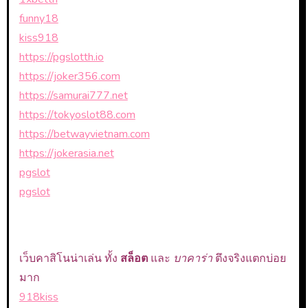
funny18
kiss918
https://pgslotth.io
https://joker356.com
https://samurai777.net
https://tokyoslot88.com
https://betwayvietnam.com
https://jokerasia.net
pgslot
pgslot
เว็บคาสิโนน่าเล่น ทั้ง
สล็อต
และ
บาคาร่า
ตึงจริงแตกบ่อย
มาก
918kiss