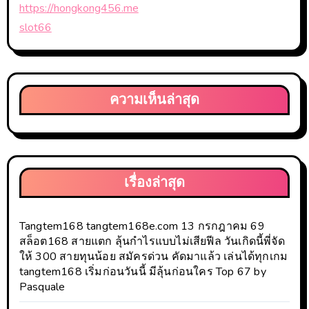
https://hongkong456.me
slot66
ความเห็นล่าสุด
เรื่องล่าสุด
Tangtem168 tangtem168e.com 13 กรกฎาคม 69
สล็อต168 สายแตก ลุ้นกำไรแบบไม่เสียฟีล วันเกิดนี้พี่จัด
ให้ 300 สายทุนน้อย สมัครด่วน คัดมาแล้ว เล่นได้ทุกเกม
tangtem168 เริ่มก่อนวันนี้ มีลุ้นก่อนใคร Top 67 by
Pasquale