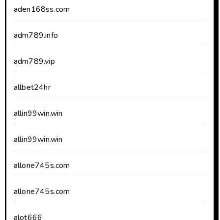
aden168ss.com
adm789.info
adm789.vip
allbet24hr
allin99win.win
allin99win.win
allone745s.com
allone745s.com
alot666