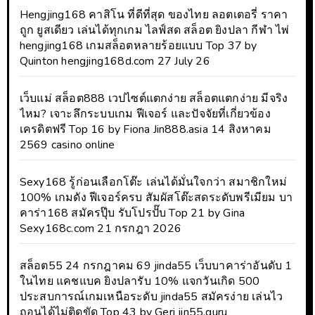
Hengjing168 คาสิโน ที่ดีที่สุด ของไทย ลอตเตอรี่ ราคา
ถูก ยูสเดียว เล่นได้ทุกเกม ไลฟ์สด สล็อต ยิงปลา กีฬา ไพ่
hengjing168 เกมสล็อตหลายร้อยแบบ Top 37 by
Quinton hengjing168d.com 27 July 26
เว็บแม่ สล็อต888 เวปไซต์แตกง่าย สล็อตแตกง่าย มีจริง
ไหม? เจาะลึกระบบเกม ฟีเจอร์ และปัจจัยที่เกี่ยวข้อง
เครดิตฟรี Top 16 by Fiona Jin888.asia 14 สิงหาคม
2569 casino online
Sexy168 รู้ก่อนเลือกโต๊ะ เล่นได้มั่นใจกว่า สมาชิกใหม่
100% เกมดัง ฟีเจอร์ครบ สัมผัสโต๊ะสดระดับพรีเมียม บา
คาร่า168 สมัครปุ๊บ รับโปรปั๊บ Top 21 by Gina
Sexy168c.com 21 กรกฎา 2026
สล็อต55 24 กรกฎาคม 69 jinda55 เว็บบาคาร่าอันดับ 1
ในไทย แคชแบค ยิงปลารับ 10% แจกวันเกิด 500
ประสบการณ์เกมเหนือระดับ jinda55 สมัครง่าย เล่นไว
ถอนได้ไม่ติดขัด Top 43 by Geri jin55.guru