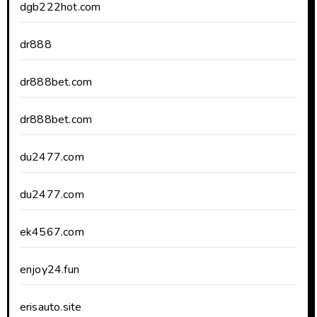
dgb222hot.com
dr888
dr888bet.com
dr888bet.com
du2477.com
du2477.com
ek4567.com
enjoy24.fun
erisauto.site