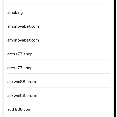
ambking
ambnovabet.com
ambnovabet.com
aress77.shop
aress77.shop
askwin88.online
askwin88.online
audi688.com