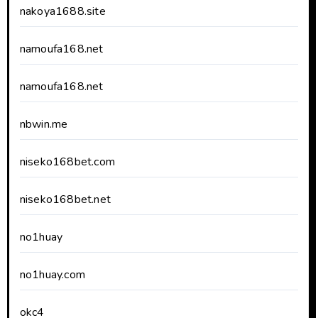
nakoya1688.site
namoufa168.net
namoufa168.net
nbwin.me
niseko168bet.com
niseko168bet.net
no1huay
no1huay.com
okc4