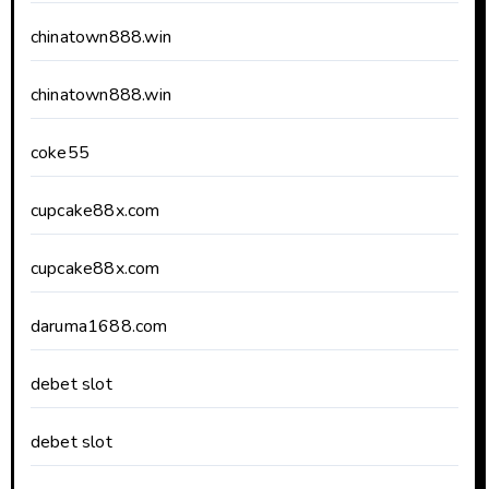
chinatown888.win
chinatown888.win
coke55
cupcake88x.com
cupcake88x.com
daruma1688.com
debet slot
debet slot