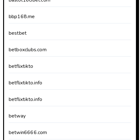
baslot168bet.com
bbp168.me
bestbet
betboxclubs.com
betflixtikto
betflixtikto.info
betflixtikto.info
betway
betwin6666.com