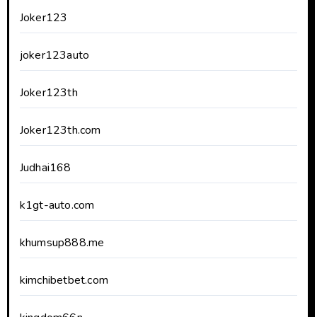
Joker123
joker123auto
Joker123th
Joker123th.com
Judhai168
k1gt-auto.com
khumsup888.me
kimchibetbet.com