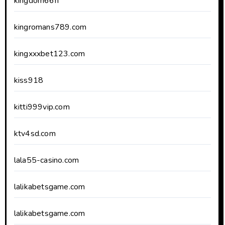
kingdom66n
kingromans789.com
kingxxxbet123.com
kiss918
kitti999vip.com
ktv4sd.com
lala55-casino.com
lalikabetsgame.com
lalikabetsgame.com