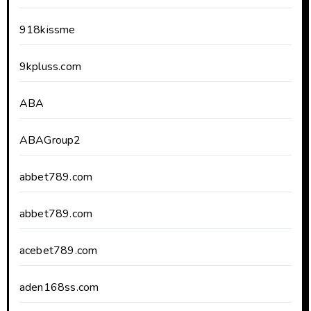
918kissme
9kpluss.com
ABA
ABAGroup2
abbet789.com
abbet789.com
acebet789.com
aden168ss.com