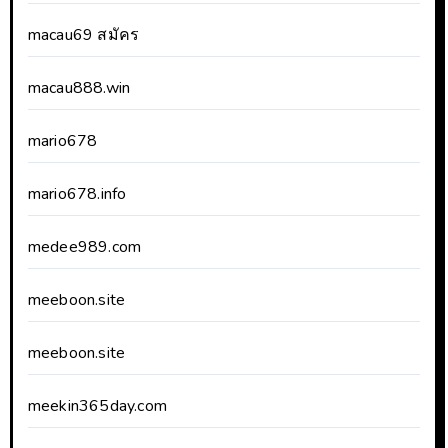
macau69 สมัคร
macau888.win
mario678
mario678.info
medee989.com
meeboon.site
meeboon.site
meekin365day.com