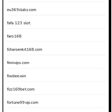
eu369clubs.com
fafa 123 slot
faro168
fcharoenkit168.com
finnivips.com
fiwdee.win
fizz169bet.com
fortune99vip.com