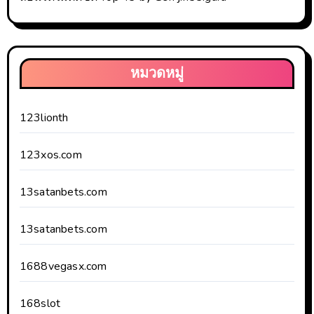
หมวดหมู่
123lionth
123xos.com
13satanbets.com
13satanbets.com
1688vegasx.com
168slot