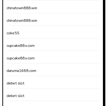
chinatown888.win
chinatown888.win
coke55
cupcake88x.com
cupcake88x.com
daruma1688.com
debet slot
debet slot