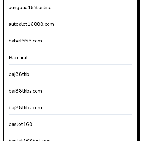
aungpao168.online
autoslot16888.com
babet555.com
Baccarat
baj88thb
baj88thbz.com
baj88thbz.com
baslot168