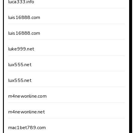
luca333.info
luis16888.com
luis16888.com
luke999.net
lux555.net
lux555.net
m4newonline.com
m4newonline.net
mac1bet789.com