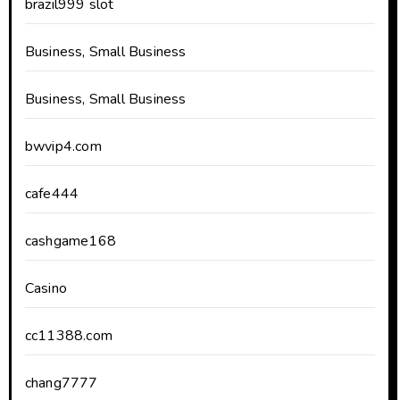
brazil999 slot
Business, Small Business
Business, Small Business
bwvip4.com
cafe444
cashgame168
Casino
cc11388.com
chang7777