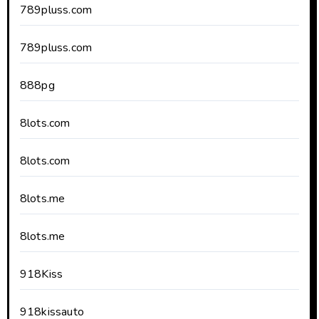
789pluss.com
789pluss.com
888pg
8lots.com
8lots.com
8lots.me
8lots.me
918Kiss
918kissauto