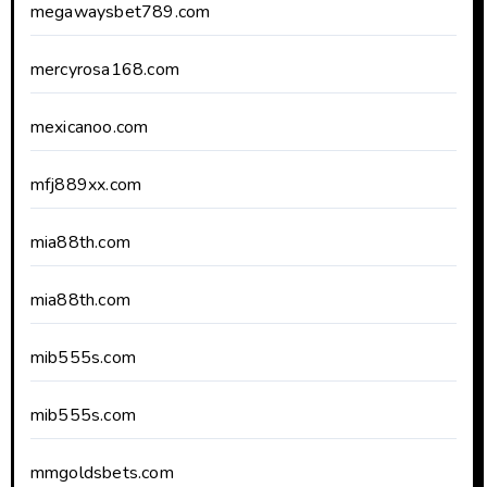
megawaysbet789.com
mercyrosa168.com
mexicanoo.com
mfj889xx.com
mia88th.com
mia88th.com
mib555s.com
mib555s.com
mmgoldsbets.com