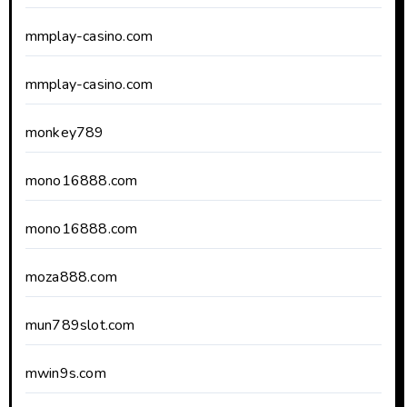
mmplay-casino.com
mmplay-casino.com
monkey789
mono16888.com
mono16888.com
moza888.com
mun789slot.com
mwin9s.com