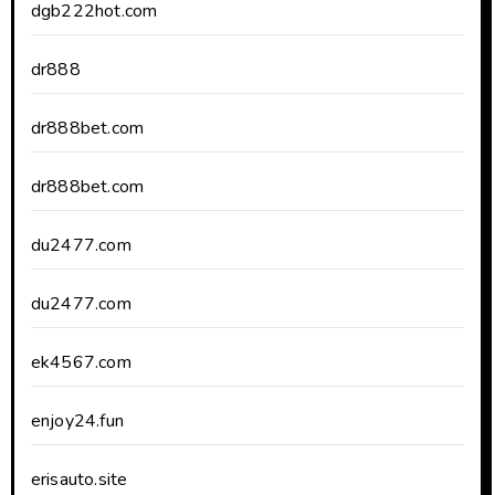
dgb222hot.com
dr888
dr888bet.com
dr888bet.com
du2477.com
du2477.com
ek4567.com
enjoy24.fun
erisauto.site