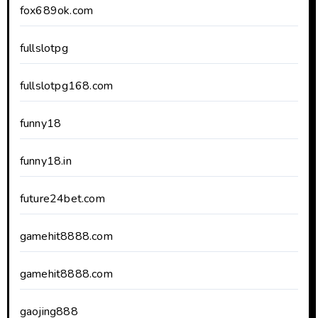
fox689ok.com
fullslotpg
fullslotpg168.com
funny18
funny18.in
future24bet.com
gamehit8888.com
gamehit8888.com
gaojing888