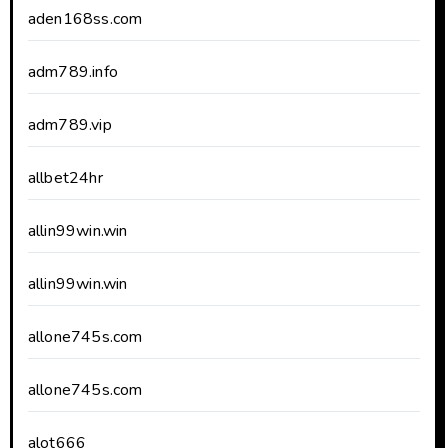
aden168ss.com
adm789.info
adm789.vip
allbet24hr
allin99win.win
allin99win.win
allone745s.com
allone745s.com
alot666