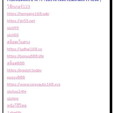
โจ๊กเกอร์123
https://hengjing168.wiki
https://jin55.net
slot99
slot66
สล็อตเว็บตรง
https://judhai168.co
https://bonus888.life
สล็อต888
https://pgslot.today
pussy888
https://www.sexyauto168.xyz
slotxo24hr
slotpg
หนังโป๊ไทย
1xbetth