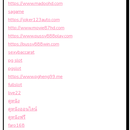
https://www.madoohd.com
sagame
https://joker123auto.com
http://www.movie87hd.com
https://www.pussy888play.com
https://pussy888win.com
sexybaccarat
pg slot
pgslot
https://www.pgheng99.me
fullslot
live22
ดูหนัง
ดูหนังออนไลน์
ดูหนังฟรี
faro168