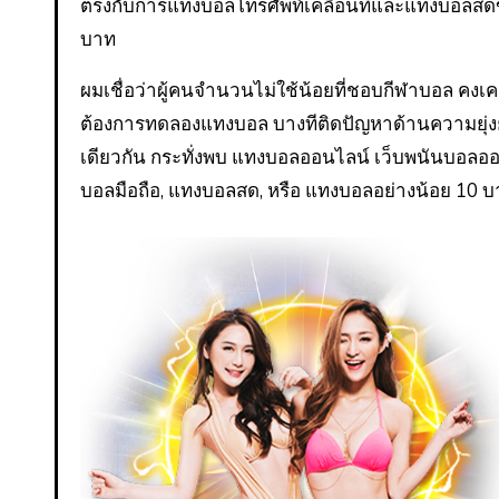
ตรงกับการแทงบอลโทรศัพท์เคลื่อนที่และแทงบอลสดข
บาท
ผมเชื่อว่าผู้คนจำนวนไม่ใช้น้อยที่ชอบกีฬาบอล คงเค
ต้องการทดลองแทงบอล บางทีติดปัญหาด้านความยุ่งยา
เดียวกัน กระทั่งพบ แทงบอลออนไลน์ เว็บพนันบอลออนไล
บอลมือถือ, แทงบอลสด, หรือ แทงบอลอย่างน้อย 10 