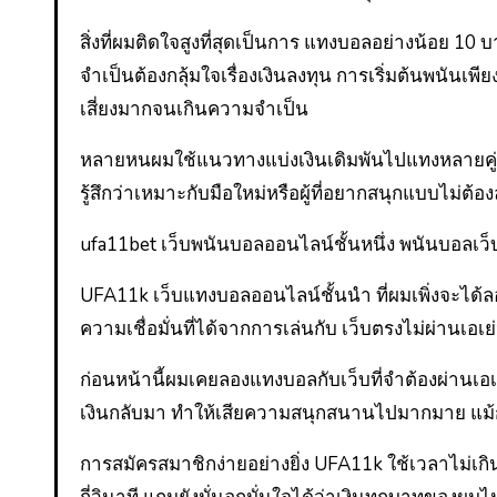
สิ่งที่ผมติดใจสูงที่สุดเป็นการ แทงบอลอย่างน้อย
จำเป็นต้องกลุ้มใจเรื่องเงินลงทุน การเริ่มต้นพนันเพ
เสี่ยงมากจนเกินความจำเป็น
หลายหนผมใช้แนวทางแบ่งเงินเดิมพันไปแทงหลายคู่ ทำใ
รู้สึกว่าเหมาะกับมือใหม่หรือผู้ที่อยากสนุกแบบไม่ต้
ufa11bet เว็บพนันบอลออนไลน์ชั้นหนึ่ง พนันบอลเว็บต
UFA11k เว็บแทงบอลออนไลน์ชั้นนำ ที่ผมเพิ่งจะได
ความเชื่อมั่นที่ได้จากการเล่นกับ เว็บตรงไม่ผ่านเอเย
ก่อนหน้านี้ผมเคยลองแทงบอลกับเว็บที่จำต้องผ่านเอ
เงินกลับมา ทำให้เสียความสนุกสนานไปมากมาย แม้กระ
การสมัครสมาชิกง่ายอย่างยิ่ง UFA11k ใช้เวลาไม่เก