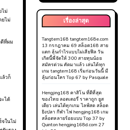
ยไม่
เรื่องล่าสุด
ดยไม่
Tangtem168 tangtem168e.com
ีที่ผม
13 กรกฎาคม 69 สล็อต168 สาย
แตก ลุ้นกำไรแบบไม่เสียฟีล วัน
เกิดนี้พี่จัดให้ 300 สายทุนน้อย
สมัครด่วน คัดมาแล้ว เล่นได้ทุก
เกม tangtem168 เริ่มก่อนวันนี้ มี
ล้วก็
ลุ้นก่อนใคร Top 67 by Pasquale
Hengjing168 คาสิโน ที่ดีที่สุด
ของไทย ลอตเตอรี่ ราคาถูก ยูส
จะได้
เดียว เล่นได้ทุกเกม ไลฟ์สด สล็อต
ยิงปลา กีฬา ไพ่ hengjing168 เกม
สล็อตหลายร้อยแบบ Top 37 by
ร็จในไม่
Quinton hengjing168d.com 27