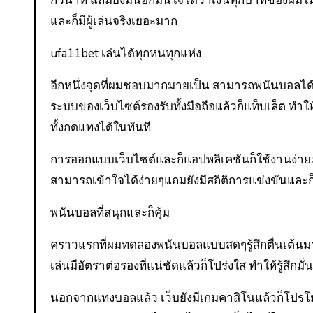
กี่วินาที แถมยังมั่นอกมั่นใจได้ว่าเงินทุกบาทของผมไ
และก็มีผู้เล่นจริงเยอะมาก
ufa11bet เล่นได้ทุกหนทุกแห่ง
อีกหนึ่งจุดที่ผมชอบมากมายเป็น สามารถพนันบอลได้ทุก
ระบบของเว็บไซต์รองรับทั้งมือถือแล้วก็แท็บเล็ต 
ทั้งกดแทงได้ในทันที
การออกแบบเว็บไซต์และก็แอปพลิเคชันก็ใช้งานง่ายม
สามารถเข้าใจได้ง่ายๆแถมยังมีสถิติการแข่งขันและก
พนันบอลที่สนุกและก็คุ้ม
คราวแรกที่ผมทดลองพนันบอลแบบสดๆรู้สึกตื่นเต้นมา
เล่นมีอัตราต่อรองที่แน่ชัดแล้วก็โปร่งใส ทำให้รู้สึกม
นอกจากแทงบอลแล้ว เว็บยังมีเกมคาสิโนแล้วก็โปรโม