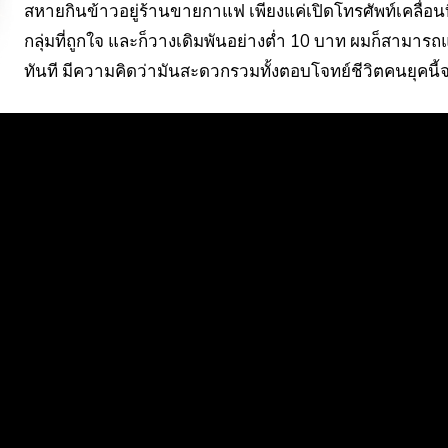
สหายกินข้าวอยู่ร้านขายกาแฟ เพียงแค่เปิดโทรศัพท์เคลื่อนที
กลุ่มที่ถูกใจ และก็วางเดิมพันอย่างต่ำ 10 บาท ผมก็สามารถ
ทันที มีความคิดว่ามันสะดวกรวมทั้งตอบโจทย์ชีวิตคนยุคนี้จ