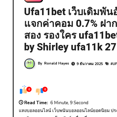
Ufa11bet เว็บเดิมพัน
แจกค่าคอม 0.7% ฝาก-
สอง รองใคร ufa11bet
by Shirley ufa11k 2
By
Ronald Hayes
9 ธันวาคม 2025
#
UF
0
0
Read Time:
6 Minute, 9 Second
แทงบอลออนไลน์ เว็บพนันบอลออนไลน์ยอดนิยม ประสบการณ์