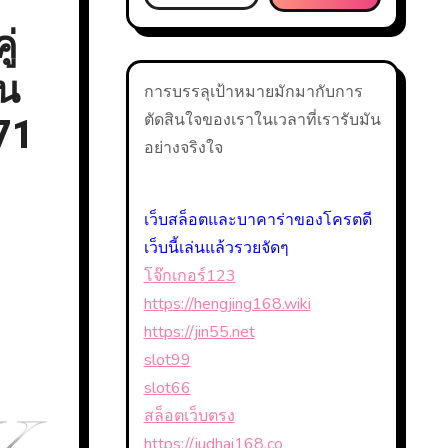
่
็น
การบรรลุเป้าหมายมักมากับการ
71
ตัดสินใจของเราในเวลาที่เรารับมัน
อย่างจริงใจ
เว็บสล็อตและบาคาร่าของโครตดี
เว็บนี้เล่นแล้วรวยจัดๆ
โจ๊กเกอร์123
https://hengjing168.wiki
https://jin55.net
slot99
slot66
สล็อตเว็บตรง
https://judhai168.co