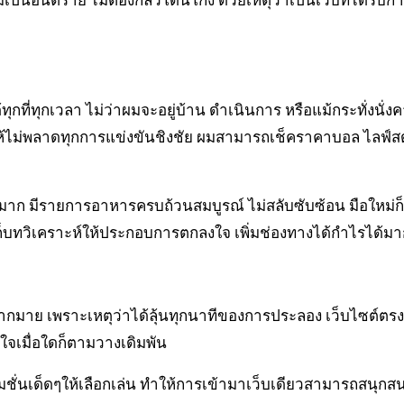
ม่เป็นอันตราย ไม่ต้องกลัวโดนโกง ด้วยเหตุว่าเป็นเว็บที่ได้รับก
ที่ทุกเวลา ไม่ว่าผมจะอยู่บ้าน ดำเนินการ หรือแม้กระทั่งนั่งค
ทำให้ไม่พลาดทุกการแข่งขันชิงชัย ผมสามารถเช็คราคาบอล ไลฟ์
าก มีรายการอาหารครบถ้วนสมบูรณ์ ไม่สลับซับซ้อน มือใหม่ก็
็บทวิเคราะห์ให้ประกอบการตกลงใจ เพิ่มช่องทางได้กำไรได้มาก
กมาย เพราะเหตุว่าได้ลุ้นทุกนาทีของการประลอง เว็บไซต์ตรงท
ั่นใจเมื่อใดก็ตามวางเดิมพัน
ชั่นเด็ดๆให้เลือกเล่น ทำให้การเข้ามาเว็บเดียวสามารถสนุกส