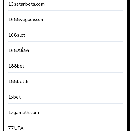
13satanbets.com
1688vegasx.com
168slot
168สล็อต
188bet
188betth
1xbet
1xgameth.com
77UFA