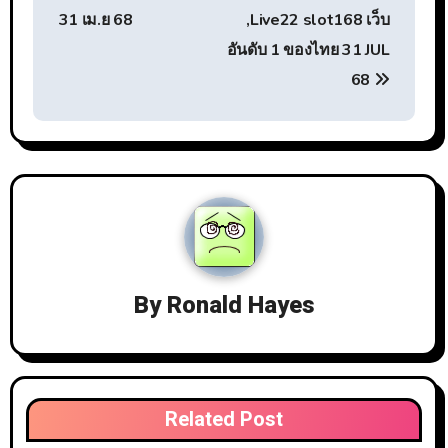
31 เม.ย 68
,Live22 slot168 เว็บ
อันดับ 1 ของไทย 31 JUL
68
By
Ronald Hayes
Related Post