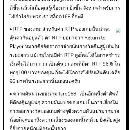
ดีขึ้น แล้วก็เมื่อคุณรู้เรื่องมากยิ่งขึ้น จังหวะสำหรับการ
ได้กำไรกับพวกเรา สล็อต168 ก็จะมี
• RTP ของเกม: สำหรับค่า RTP ของเกมนั้นน่าจะ
คุ้นตากันอยู่แล้ว ค่า RTP ย่อมาจาก Return to
Player หมายคืออัตราการจ่ายเงินรางวัลคืนสู่ผู้เล่นใน
ระยะยาว แม้เกมไหนมีค่า RTP สูงก็จะได้โอกาสชำระ
เงินคืนได้มากกว่า เป็นต้นว่า เกมที่มีค่า RTP 96% ใน
ทุกๆ100 บาทของคุณ ก็จะได้โอกาสได้รับเงินคืนเฉลี่ย
96 บาทในระยะยาวนั่นเองนะครับ
• ความผันผวนของเกม faro168 : เป็นอีกหนึ่งคำศัพท์
ที่ต้องคุ้นหูแน่ๆ ความผันแปรของเกมเป็นการเสี่ยงใน
การออกรางวัลของเกมต่างๆซึ่งความผันแปรมากมาย
น้อยก็จะบอกถึงความเสี่ยงของเกมนั้นๆด้วย ยิ่งเสี่ยงสูง
ก็ยิ่งจ่ายหนักแม้กระนั้นยาก