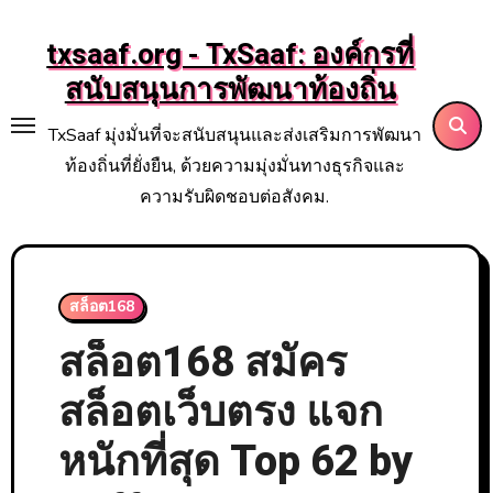
Skip
to
txsaaf.org - TxSaaf: องค์กรที่
content
สนับสนุนการพัฒนาท้องถิ่น
TxSaaf มุ่งมั่นที่จะสนับสนุนและส่งเสริมการพัฒนา
ท้องถิ่นที่ยั่งยืน, ด้วยความมุ่งมั่นทางธุรกิจและ
ความรับผิดชอบต่อสังคม.
สล็อต168
สล็อต168 สมัคร
สล็อตเว็บตรง แจก
หนักที่สุด Top 62 by