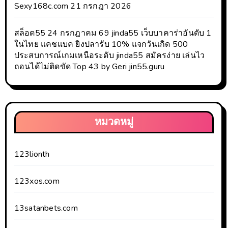
Sexy168c.com 21 กรกฎา 2026
สล็อต55 24 กรกฎาคม 69 jinda55 เว็บบาคาร่าอันดับ 1
ในไทย แคชแบค ยิงปลารับ 10% แจกวันเกิด 500
ประสบการณ์เกมเหนือระดับ jinda55 สมัครง่าย เล่นไว
ถอนได้ไม่ติดขัด Top 43 by Geri jin55.guru
หมวดหมู่
123lionth
123xos.com
13satanbets.com