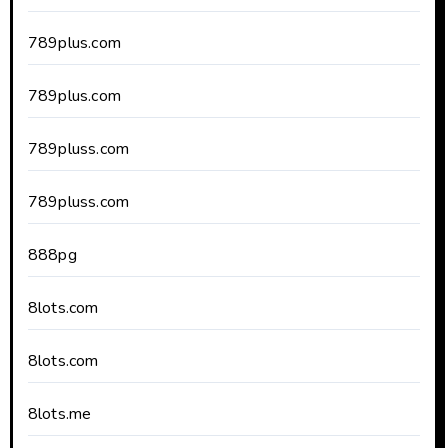
789plus.com
789plus.com
789pluss.com
789pluss.com
888pg
8lots.com
8lots.com
8lots.me