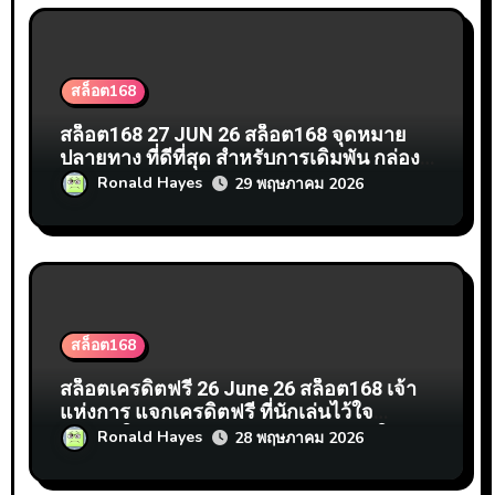
สล็อต168
สล็อต168 27 JUN 26 สล็อต168 จุดหมาย
ปลายทาง ที่ดีที่สุด สำหรับการเดิมพัน กล่อง
สุ่มแจกของราลวัลแพงๆ แอดมินบริการ 24
Ronald Hayes
29 พฤษภาคม 2026
ช.ม. แจกเครดิตฟรีไม่อั้น สล็อตเว็บตรง เว็บ
ใหญ่ ทุนหนา ซ่ากว่าใคร Top 27 by
Lashunda tangtem168d.com
สล็อต168
สล็อตเครดิตฟรี 26 June 26 สล็อต168 เจ้า
แห่งการ แจกเครดิตฟรี ที่นักเล่นไว้ใจ
สมาชิกใหม่ รับฟรี 500 แจกแหลก เข้าใจ
Ronald Hayes
28 พฤษภาคม 2026
คนจน Pgslot , Sa Gaming, Joker สล็อต
เครดิตฟรี ทุนน้อยก็ลุ้นมันส์ที่แฮปปี้168 Top