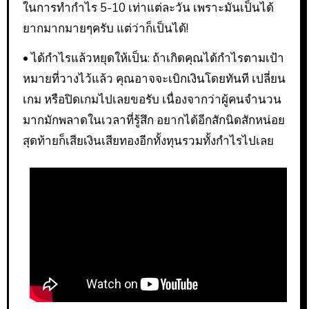
ในการทำกำไร 5-10 เท่าแต่ละวัน เพราะมันเป็นได้
ยากมากมายๆครับ แต่ว่าก็เป็นได้!
• ได้กำไรแล้วหยุดให้เป็น: ถ้าเกิดคุณได้กำไรตามเป้า
หมายที่วางไว้แล้ว คุณอาจจะเบิกเงินโดยทันที เปลี่ยน
เกม หรือปิดเกมไปเลยขอรับ เนื่องจากว่าผู้คนจำนวน
มากมักพลาดในเวลาที่รู้สึก อยากได้อีกสักนิดสักหน่อย
สุดท้ายก็เสียเงินเสียทองอีกทั้งทุนรวมทั้งกำไรไปเลย