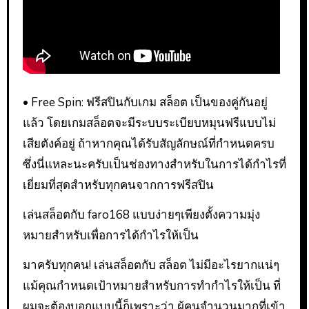
• Free Spin: ฟรีสปินกับเกม สล็อต เป็นของคู่กันอยู่
แล้ว โดยเกมสล็อตจะมีระบบระเบียบหมุนฟรีแบบไม่
เสียตังค์อยู่ ถ้าหากคุณได้รับสัญลักษณ์ที่กำหนดครบ
ซึ่งนี่แหละนะครับเป็นช่องทางสำหรับในการได้กำไรที่
เยี่ยมที่สุดสำหรับทุกคนจากการฟรีสปิน
เล่นสล็อตกับ faro168 แบบง่ายๆเพียงตั้งความมุ่ง
หมายสำหรับเพื่อการได้กำไรให้เป็น
มาครับทุกคน! เล่นสล็อตกับ สล็อต ไม่มีอะไรยากแน่ๆ
แม้คุณกำหนดเป้าหมายสำหรับการทำกำไรให้เป็น ที่
ผมจะต้องบอกแบบนี้ก็เพราะว่า ผู้คนจำนวนมากที่เข้า