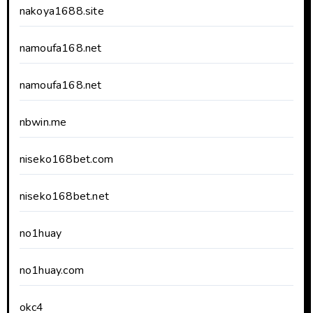
nakoya1688.site
namoufa168.net
namoufa168.net
nbwin.me
niseko168bet.com
niseko168bet.net
no1huay
no1huay.com
okc4