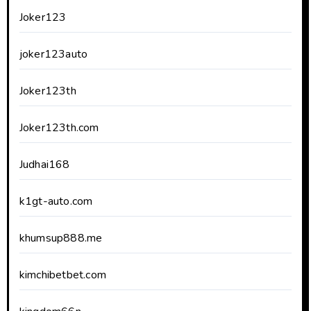
Joker123
joker123auto
Joker123th
Joker123th.com
Judhai168
k1gt-auto.com
khumsup888.me
kimchibetbet.com