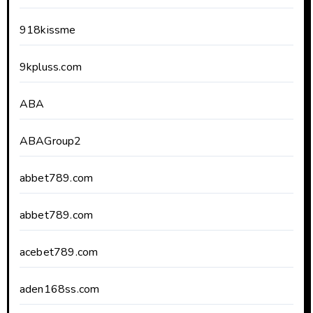
918kissme
9kpluss.com
ABA
ABAGroup2
abbet789.com
abbet789.com
acebet789.com
aden168ss.com