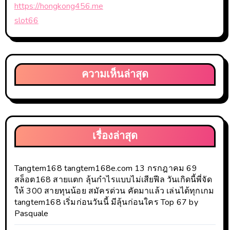
https://hongkong456.me
slot66
ความเห็นล่าสุด
เรื่องล่าสุด
Tangtem168 tangtem168e.com 13 กรกฎาคม 69
สล็อต168 สายแตก ลุ้นกำไรแบบไม่เสียฟีล วันเกิดนี้พี่จัด
ให้ 300 สายทุนน้อย สมัครด่วน คัดมาแล้ว เล่นได้ทุกเกม
tangtem168 เริ่มก่อนวันนี้ มีลุ้นก่อนใคร Top 67 by
Pasquale