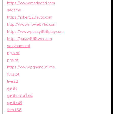
https://www.madoohd.com
sagame
https://joker123auto.com
http://www.movie87hd.com
https://www.pussy888play.com
https://pussy888win.com
sexybaccarat
pg slot
pgslot
https://www.pgheng99.me
fullslot
live22
ดูหนัง
ดูหนังออนไลน์
ดูหนังฟรี
faro168