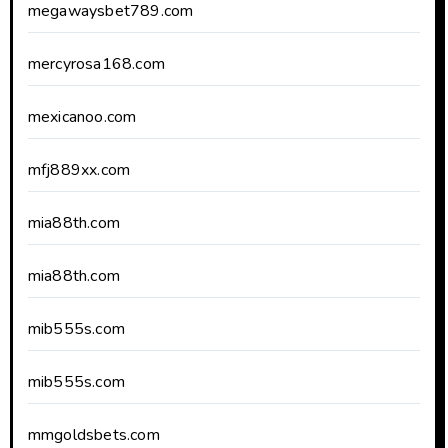
megawaysbet789.com
mercyrosa168.com
mexicanoo.com
mfj889xx.com
mia88th.com
mia88th.com
mib555s.com
mib555s.com
mmgoldsbets.com