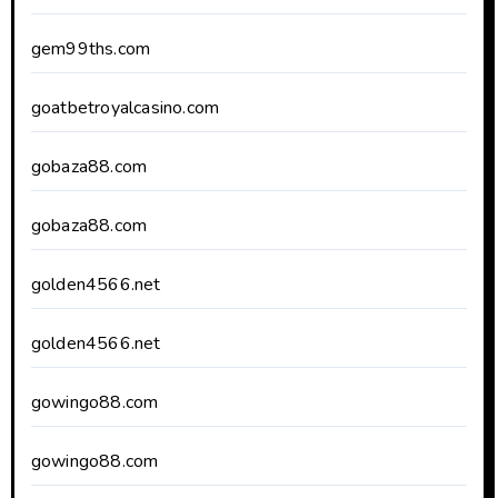
gem99ths.com
goatbetroyalcasino.com
gobaza88.com
gobaza88.com
golden4566.net
golden4566.net
gowingo88.com
gowingo88.com