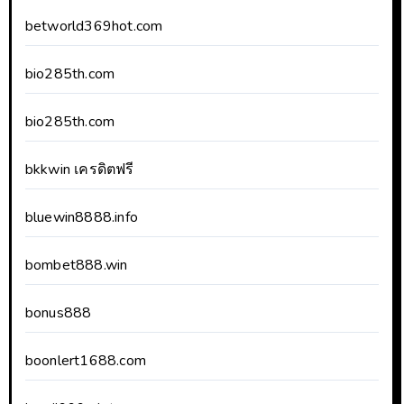
betworld369hot.com
bio285th.com
bio285th.com
bkkwin เครดิตฟรี
bluewin8888.info
bombet888.win
bonus888
boonlert1688.com