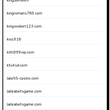
kingdom66n
kingromans789.com
kingxxxbet123.com
kiss918
kitti999vip.com
ktv4sd.com
lala55-casino.com
lalikabetsgame.com
lalikabetsgame.com