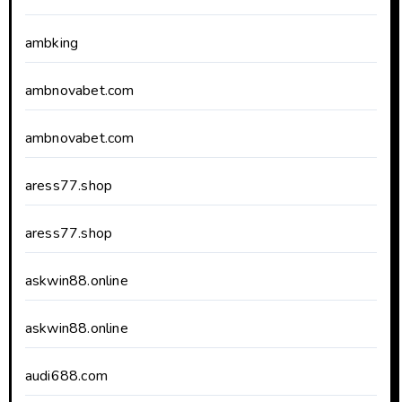
ambking
ambnovabet.com
ambnovabet.com
aress77.shop
aress77.shop
askwin88.online
askwin88.online
audi688.com