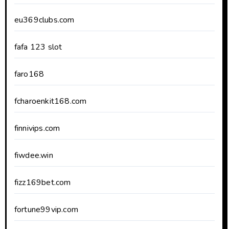
eu369clubs.com
fafa 123 slot
faro168
fcharoenkit168.com
finnivips.com
fiwdee.win
fizz169bet.com
fortune99vip.com