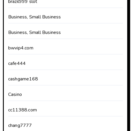
brazil999 slot
Business, Small Business
Business, Small Business
bwvip4.com
cafe444
cashgame168
Casino
cc11388.com
chang7777