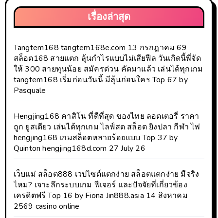
เรื่องล่าสุด
Tangtem168 tangtem168e.com 13 กรกฎาคม 69
สล็อต168 สายแตก ลุ้นกำไรแบบไม่เสียฟีล วันเกิดนี้พี่จัด
ให้ 300 สายทุนน้อย สมัครด่วน คัดมาแล้ว เล่นได้ทุกเกม
tangtem168 เริ่มก่อนวันนี้ มีลุ้นก่อนใคร Top 67 by
Pasquale
Hengjing168 คาสิโน ที่ดีที่สุด ของไทย ลอตเตอรี่ ราคา
ถูก ยูสเดียว เล่นได้ทุกเกม ไลฟ์สด สล็อต ยิงปลา กีฬา ไพ่
hengjing168 เกมสล็อตหลายร้อยแบบ Top 37 by
Quinton hengjing168d.com 27 July 26
เว็บแม่ สล็อต888 เวปไซต์แตกง่าย สล็อตแตกง่าย มีจริง
ไหม? เจาะลึกระบบเกม ฟีเจอร์ และปัจจัยที่เกี่ยวข้อง
เครดิตฟรี Top 16 by Fiona Jin888.asia 14 สิงหาคม
2569 casino online