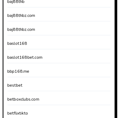
baj88thb
baj88thbz.com
baj88thbz.com
baslot168
baslot168bet.com
bbp168.me
bestbet
betboxclubs.com
betflixtikto