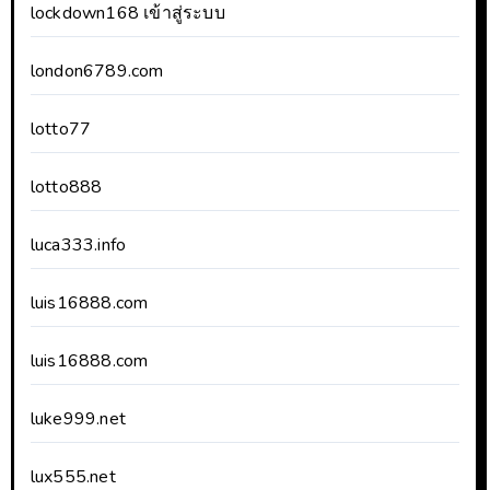
lockdown168 เข้าสู่ระบบ
london6789.com
lotto77
lotto888
luca333.info
luis16888.com
luis16888.com
luke999.net
lux555.net