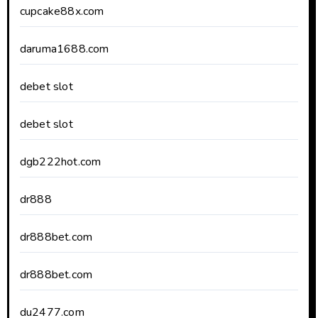
cupcake88x.com
daruma1688.com
debet slot
debet slot
dgb222hot.com
dr888
dr888bet.com
dr888bet.com
du2477.com