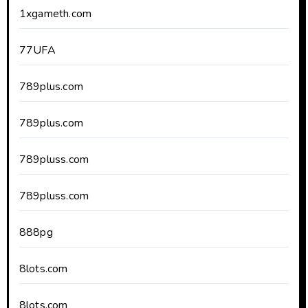
1xgameth.com
77UFA
789plus.com
789plus.com
789pluss.com
789pluss.com
888pg
8lots.com
8lots.com