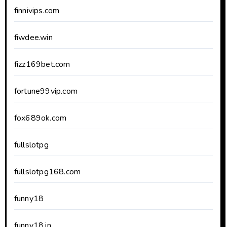
finnivips.com
fiwdee.win
fizz169bet.com
fortune99vip.com
fox689ok.com
fullslotpg
fullslotpg168.com
funny18
funny18.in