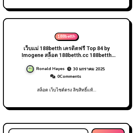
188betth
เว็บแม่ 188betth เครดิตฟรี Top 84 by
Imogene สล็อต 188betth.cc 188betth
เว็บไซต์ตรง ปั่นสล็อตเว็บตรง ฝากถอนไม่มี
ขั้นต่ำ 30 เมษา 2568 พนันออนไลน์
Ronald Hayes
30 มกราคม 2025
0Comments
สล็อต เว็บไซต์ตรง ลิขสิทธิ์แท้…
ค้นหา