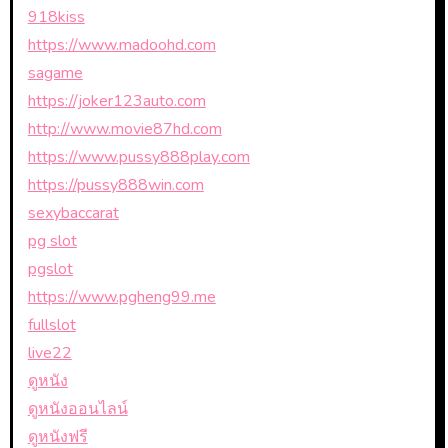
918kiss
https://www.madoohd.com
sagame
https://joker123auto.com
http://www.movie87hd.com
https://www.pussy888play.com
https://pussy888win.com
sexybaccarat
pg slot
pgslot
https://www.pgheng99.me
fullslot
live22
ดูหนัง
ดูหนังออนไลน์
ดูหนังฟรี