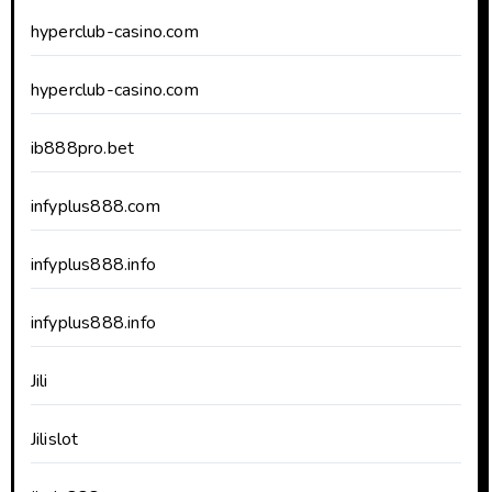
hyperclub-casino.com
hyperclub-casino.com
ib888pro.bet
infyplus888.com
infyplus888.info
infyplus888.info
Jili
Jilislot