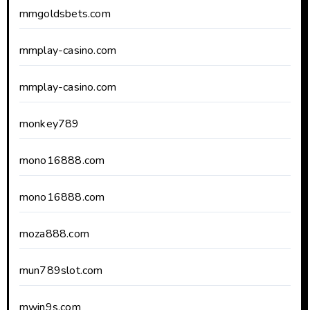
mmgoldsbets.com
mmplay-casino.com
mmplay-casino.com
monkey789
mono16888.com
mono16888.com
moza888.com
mun789slot.com
mwin9s.com