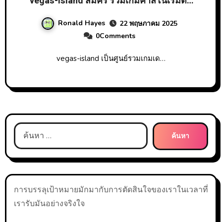
vegas-island สมัคร รวมเกมคาสิโนเริ่มต้น
เบาๆฝากถอนออโต้ Top 50 by Bobbye
Ronald Hayes
22 พฤษภาคม 2025
0Comments
vegas-island เป็นศูนย์รวมเกมเด…
ค้นหา
สำหรับ:
การบรรลุเป้าหมายมักมากับการตัดสินใจของเราในเวลาที่
เรารับมันอย่างจริงใจ