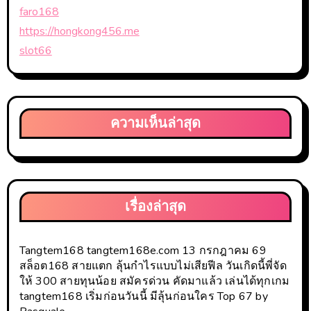
faro168
https://hongkong456.me
slot66
ความเห็นล่าสุด
เรื่องล่าสุด
Tangtem168 tangtem168e.com 13 กรกฎาคม 69
สล็อต168 สายแตก ลุ้นกำไรแบบไม่เสียฟีล วันเกิดนี้พี่จัด
ให้ 300 สายทุนน้อย สมัครด่วน คัดมาแล้ว เล่นได้ทุกเกม
tangtem168 เริ่มก่อนวันนี้ มีลุ้นก่อนใคร Top 67 by