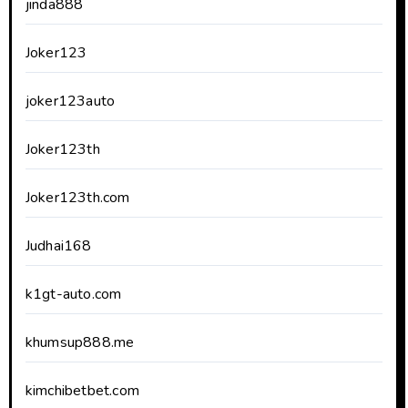
jinda888
Joker123
joker123auto
Joker123th
Joker123th.com
Judhai168
k1gt-auto.com
khumsup888.me
kimchibetbet.com