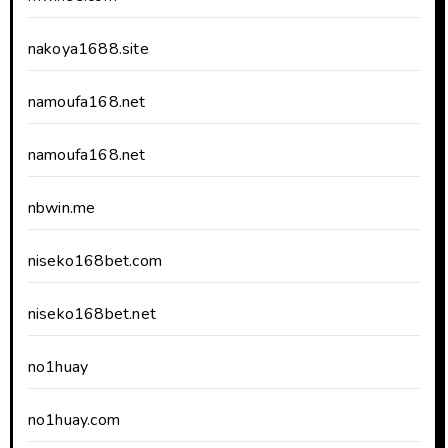
nakoya1688.site
namoufa168.net
namoufa168.net
nbwin.me
niseko168bet.com
niseko168bet.net
no1huay
no1huay.com