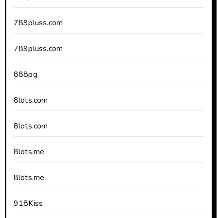
789pluss.com
789pluss.com
888pg
8lots.com
8lots.com
8lots.me
8lots.me
918Kiss