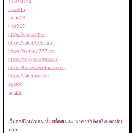
หนังโป๊ไทย
1xbetth
funny18
kiss918
https://pgslotth.io
https://joker356.com
https://samurai777.net
https://tokyoslot88.com
https://betwayvietnam.com
https://jokerasia.net
pgslot
pgslot
เว็บคาสิโนน่าเล่น ทั้ง
สล็อต
และ
บาคาร่า
ตึงจริงแตกบ่อย
มาก