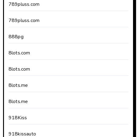
789pluss.com
789pluss.com
888pg
8lots.com
8lots.com
8lots.me
8lots.me
918Kiss
918kissauto