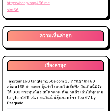
https://hongkong456.me
slot66
ความเห็นล่าสุด
เรื่องล่าสุด
Tangtem168 tangtem168e.com 13 กรกฎาคม 69
สล็อต168 สายแตก ลุ้นกำไรแบบไม่เสียฟีล วันเกิดนี้พี่จัด
ให้ 300 สายทุนน้อย สมัครด่วน คัดมาแล้ว เล่นได้ทุกเกม
tangtem168 เริ่มก่อนวันนี้ มีลุ้นก่อนใคร Top 67 by
Pasquale