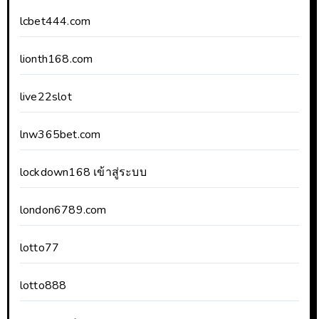
lcbet444.com
lionth168.com
live22slot
lnw365bet.com
lockdown168 เข้าสู่ระบบ
london6789.com
lotto77
lotto888