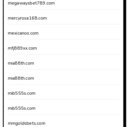
megawaysbet789.com
mercyrosa168.com
mexicanoo.com
mfj889xx.com
mia88th.com
mia88th.com
mib555s.com
mib555s.com
mmgoldsbets.com