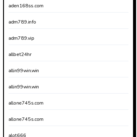
aden168ss.com
adm789.info
adm789.vip
allbet24hr
allin99win.win
allin99win.win
allone745s.com
allone745s.com
alot666