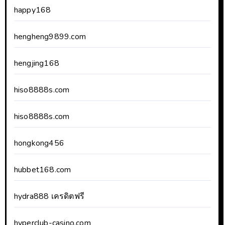
happy168
hengheng9899.com
hengjing168
hiso8888s.com
hiso8888s.com
hongkong456
hubbet168.com
hydra888 เครดิตฟรี
hyperclub-casino.com