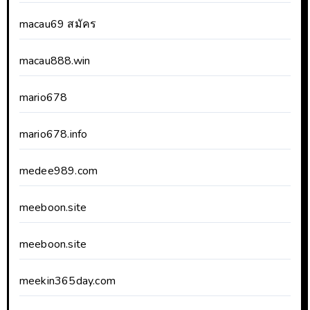
macau69 สมัคร
macau888.win
mario678
mario678.info
medee989.com
meeboon.site
meeboon.site
meekin365day.com