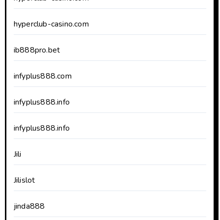
hyperclub-casino.com
ib888pro.bet
infyplus888.com
infyplus888.info
infyplus888.info
Jili
Jilislot
jinda888