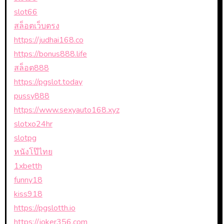
slot66
สล็อตเว็บตรง
https://judhai168.co
https://bonus888.life
สล็อต888
https://pgslot.today
pussy888
https://www.sexyauto168.xyz
slotxo24hr
slotpg
หนังโป๊ไทย
1xbetth
funny18
kiss918
https://pgslotth.io
https://joker356.com