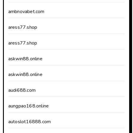
ambnovabet.com
aress77.shop
aress77.shop
askwin88.online
askwin88.online
audi688.com
aungpao168.online
autoslot16888.com