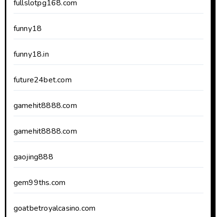
fullslotpg168.com
funny18
funny18.in
future24bet.com
gamehit8888.com
gamehit8888.com
gaojing888
gem99ths.com
goatbetroyalcasino.com