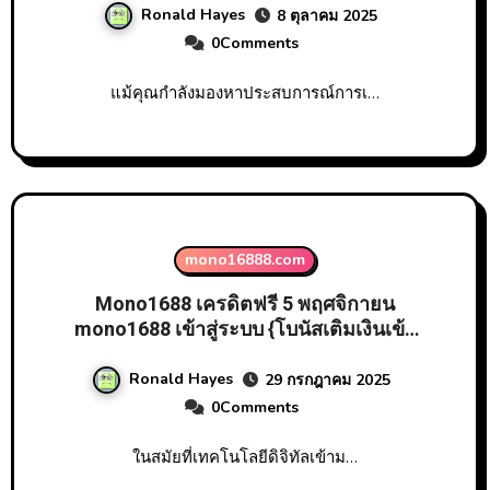
ดิจิทัลเช่นPromptPay Top 13 by Lucia
Ronald Hayes
8 ตุลาคม 2025
0Comments
แม้คุณกำลังมองหาประสบการณ์การเ…
mono16888.com
Mono1688 เครดิตฟรี 5 พฤศจิกายน
mono1688 เข้าสู่ระบบ {โบนัสเติมเงินเข้า
ทุกยอด}{รับเองไม่ต้องแจ้ง}{ไม่มีเทิร์นให้ยุ่ง
ยาก}{ทีมงานบริการไวทันใจ}ตอบแชตไม่
Ronald Hayes
29 กรกฎาคม 2025
เกิน 1 นาทีช่วยเหลือเต็มระบบ 24 ชม.{เว็บ
0Comments
แท้ไม่ล็อกยูส}{เล่นได้จ่ายจริงทุกบิล}{ไม่มี
ประวัติโกงแน่นอน} Top 100 by
ในสมัยที่เทคโนโลยีดิจิทัลเข้าม…
Madeleine