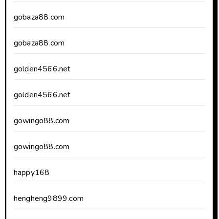
gobaza88.com
gobaza88.com
golden4566.net
golden4566.net
gowingo88.com
gowingo88.com
happy168
hengheng9899.com