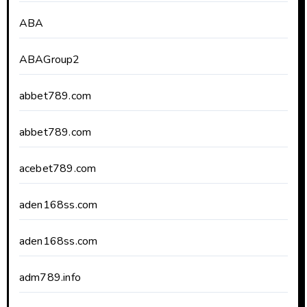
ABA
ABAGroup2
abbet789.com
abbet789.com
acebet789.com
aden168ss.com
aden168ss.com
adm789.info