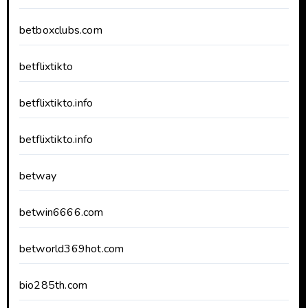
betboxclubs.com
betflixtikto
betflixtikto.info
betflixtikto.info
betway
betwin6666.com
betworld369hot.com
bio285th.com