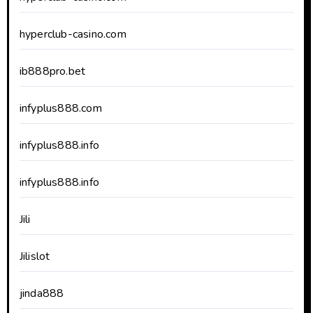
hyperclub-casino.com
ib888pro.bet
infyplus888.com
infyplus888.info
infyplus888.info
Jili
Jilislot
jinda888