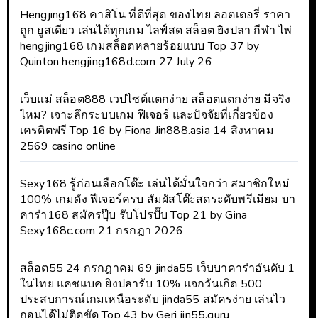
Hengjing168 คาสิโน ที่ดีที่สุด ของไทย ลอตเตอรี่ ราคา
ถูก ยูสเดียว เล่นได้ทุกเกม ไลฟ์สด สล็อต ยิงปลา กีฬา ไพ่
hengjing168 เกมสล็อตหลายร้อยแบบ Top 37 by
Quinton hengjing168d.com 27 July 26
เว็บแม่ สล็อต888 เวปไซต์แตกง่าย สล็อตแตกง่าย มีจริง
ไหม? เจาะลึกระบบเกม ฟีเจอร์ และปัจจัยที่เกี่ยวข้อง
เครดิตฟรี Top 16 by Fiona Jin888.asia 14 สิงหาคม
2569 casino online
Sexy168 รู้ก่อนเลือกโต๊ะ เล่นได้มั่นใจกว่า สมาชิกใหม่
100% เกมดัง ฟีเจอร์ครบ สัมผัสโต๊ะสดระดับพรีเมียม บา
คาร่า168 สมัครปุ๊บ รับโปรปั๊บ Top 21 by Gina
Sexy168c.com 21 กรกฎา 2026
สล็อต55 24 กรกฎาคม 69 jinda55 เว็บบาคาร่าอันดับ 1
ในไทย แคชแบค ยิงปลารับ 10% แจกวันเกิด 500
ประสบการณ์เกมเหนือระดับ jinda55 สมัครง่าย เล่นไว
ถอนได้ไม่ติดขัด Top 43 by Geri jin55.guru