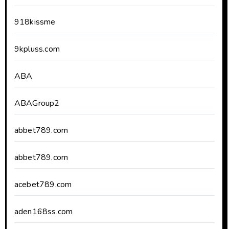
918kissme
9kpluss.com
ABA
ABAGroup2
abbet789.com
abbet789.com
acebet789.com
aden168ss.com