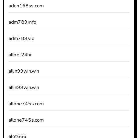
aden168ss.com
adm789.info
adm789.vip
allbet24hr
allin99win.win
allin99win.win
allone745s.com
allone745s.com
alot666