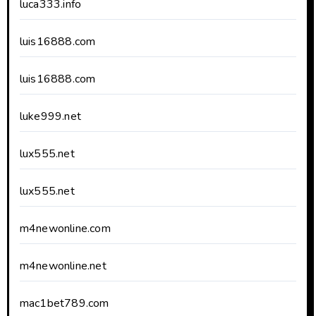
luca333.info
luis16888.com
luis16888.com
luke999.net
lux555.net
lux555.net
m4newonline.com
m4newonline.net
mac1bet789.com