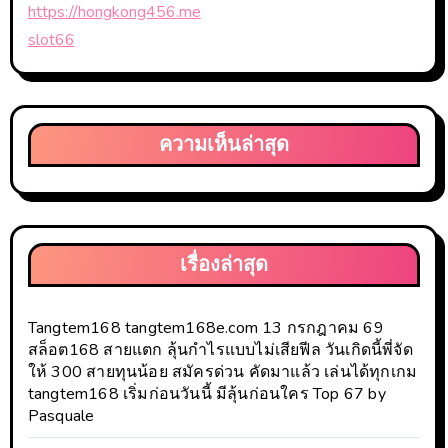
https://hongkong456.me
slot66
ความเห็นล่าสุด
เรื่องล่าสุด
Tangtem168 tangtem168e.com 13 กรกฎาคม 69
สล็อต168 สายแตก ลุ้นกำไรแบบไม่เสียฟีล วันเกิดนี้พี่จัด
ให้ 300 สายทุนน้อย สมัครด่วน คัดมาแล้ว เล่นได้ทุกเกม
tangtem168 เริ่มก่อนวันนี้ มีลุ้นก่อนใคร Top 67 by
Pasquale