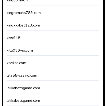
kingdom66n
kingromans789.com
kingxxxbet123.com
kiss918
kitti999vip.com
ktv4sd.com
lala55-casino.com
lalikabetsgame.com
lalikabetsgame.com