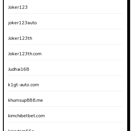
Joker123
joker123auto
Joker123th
Joker123th.com
Judhai168
k1gt-auto.com
khumsup888.me
kimchibetbet.com