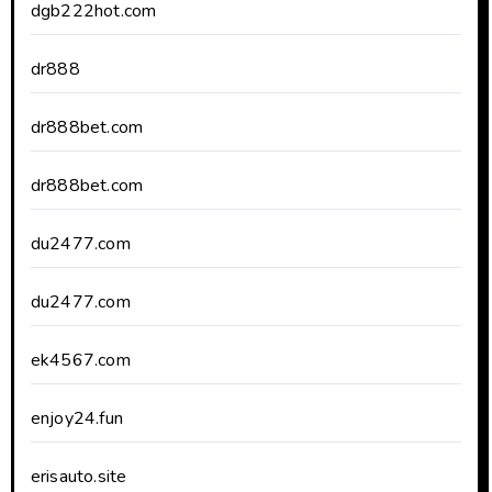
dgb222hot.com
dr888
dr888bet.com
dr888bet.com
du2477.com
du2477.com
ek4567.com
enjoy24.fun
erisauto.site