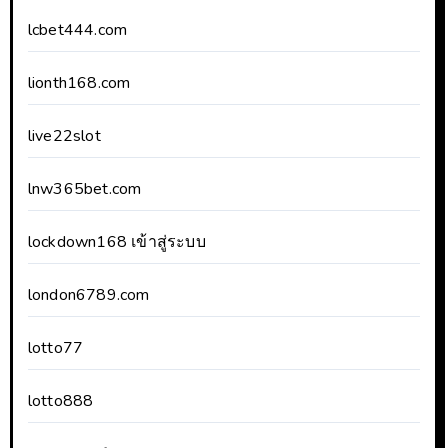
lcbet444.com
lionth168.com
live22slot
lnw365bet.com
lockdown168 เข้าสู่ระบบ
london6789.com
lotto77
lotto888