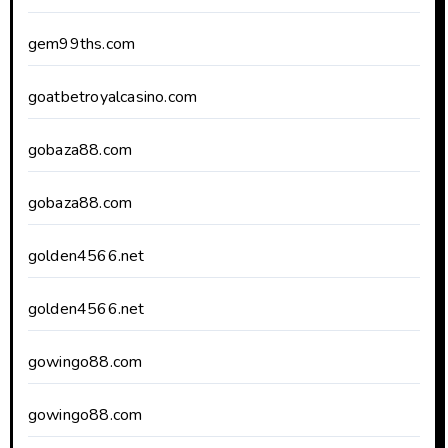
gem99ths.com
goatbetroyalcasino.com
gobaza88.com
gobaza88.com
golden4566.net
golden4566.net
gowingo88.com
gowingo88.com