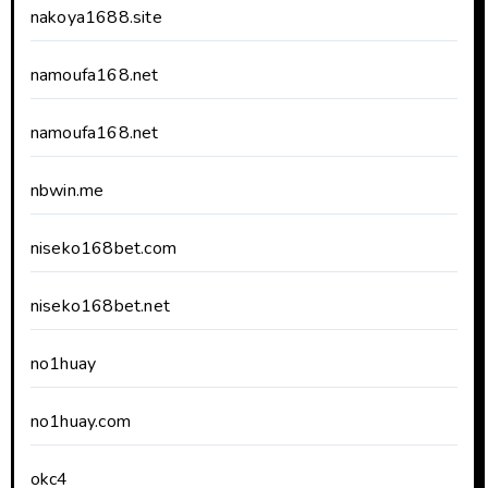
nakoya1688.site
namoufa168.net
namoufa168.net
nbwin.me
niseko168bet.com
niseko168bet.net
no1huay
no1huay.com
okc4