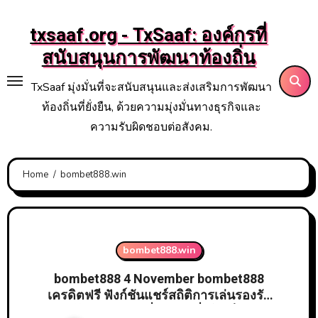
Skip
to
txsaaf.org - TxSaaf: องค์กรที่
content
สนับสนุนการพัฒนาท้องถิ่น
TxSaaf มุ่งมั่นที่จะสนับสนุนและส่งเสริมการพัฒนา
ท้องถิ่นที่ยั่งยืน, ด้วยความมุ่งมั่นทางธุรกิจและ
ความรับผิดชอบต่อสังคม.
Home
bombet888.win
bombet888.win
bombet888 4 November bombet888
เครดิตฟรี ฟังก์ชันแชร์สถิติการเล่นรองรับ
หลายโซเชียลหลักเพิ่มความมั่นใจเล็กๆ Top