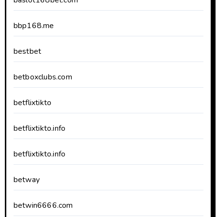
baslot168bet.com
bbp168.me
bestbet
betboxclubs.com
betflixtikto
betflixtikto.info
betflixtikto.info
betway
betwin6666.com