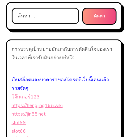
ค้นหา
สำหรับ:
การบรรลุเป้าหมายมักมากับการตัดสินใจของเรา
ในเวลาที่เรารับมันอย่างจริงใจ
เว็บสล็อตและบาคาร่าของโครตดีเว็บนี้เล่นแล้ว
รวยจัดๆ
โจ๊กเกอร์123
https://hengjing168.wiki
https://jin55.net
slot99
slot66