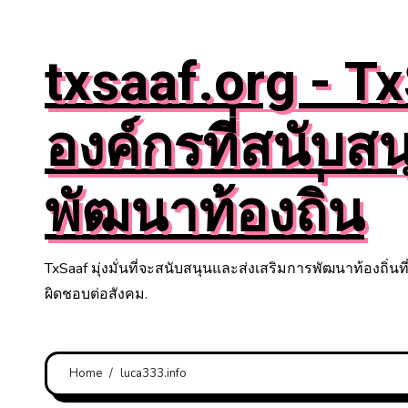
Skip
to
txsaaf.org - T
content
องค์กรที่สนับส
พัฒนาท้องถิ่น
TxSaaf มุ่งมั่นที่จะสนับสนุนและส่งเสริมการพัฒนาท้องถิ่นที
ผิดชอบต่อสังคม.
Home
luca333.info