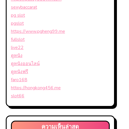
sexybaccarat
pg slot
pgslot
https://www.pgheng99.me
fullslot
live22
ดูหนัง
ดูหนังออนไลน์
ดูหนังฟรี
faro168
https://hongkong456.me
slot66
ความเห็นล่าสุด