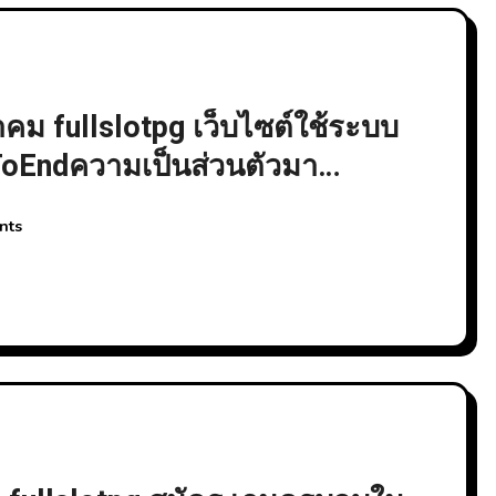
ToEndความเป็นส่วนตัวมา
9 by Liam
nts