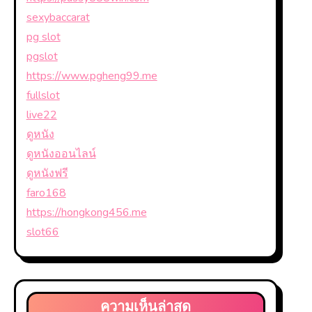
sexybaccarat
pg slot
pgslot
https://www.pgheng99.me
fullslot
live22
ดูหนัง
ดูหนังออนไลน์
ดูหนังฟรี
faro168
https://hongkong456.me
slot66
ความเห็นล่าสุด