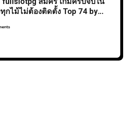
ne fullslotpg สมัคร เกมครบจบใน
ิงทุกไม้ไม่ต้องติดตั้ง Top 74 by
ents