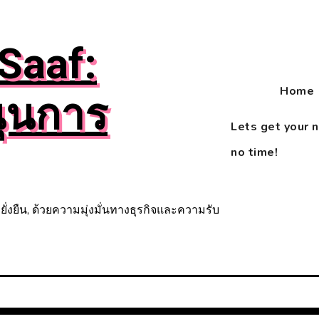
xSaaf:
Home
นุนการ
Lets get your n
no time!
่ยั่งยืน, ด้วยความมุ่งมั่นทางธุรกิจและความรับ