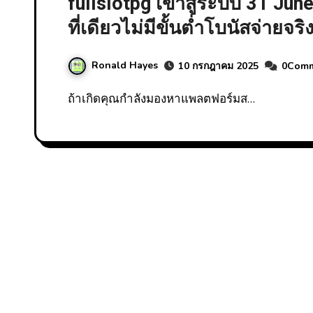
fullslotpg เข้าสู่ระบบ 31 Ju
ที่เดียวไม่มีขั้นต่ำโบนัสจ่ายจร
Caryn
Ronald Hayes
10 กรกฎาคม 2025
0Comm
ถ้าเกิดคุณกำลังมองหาแพลตฟอร์มส…