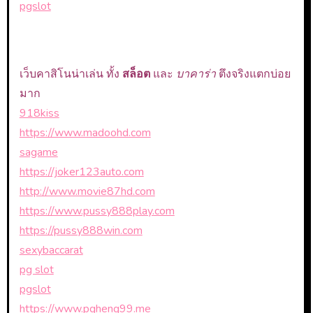
pgslot
เว็บคาสิโนน่าเล่น ทั้ง
สล็อต
และ
บาคาร่า
ตึงจริงแตกบ่อย
มาก
918kiss
https://www.madoohd.com
sagame
https://joker123auto.com
http://www.movie87hd.com
https://www.pussy888play.com
https://pussy888win.com
sexybaccarat
pg slot
pgslot
https://www.pgheng99.me