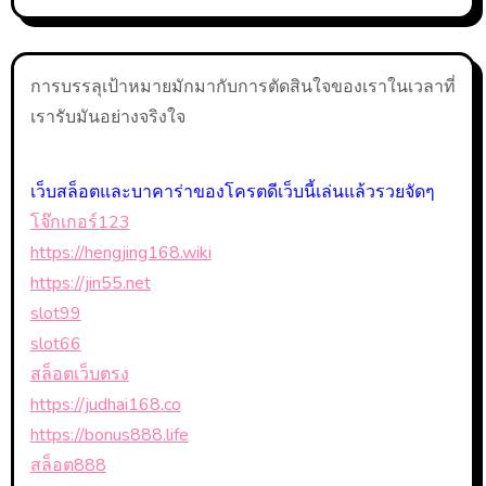
การบรรลุเป้าหมายมักมากับการตัดสินใจของเราในเวลาที่
เรารับมันอย่างจริงใจ
เว็บสล็อตและบาคาร่าของโครตดีเว็บนี้เล่นแล้วรวยจัดๆ
โจ๊กเกอร์123
https://hengjing168.wiki
https://jin55.net
slot99
slot66
สล็อตเว็บตรง
https://judhai168.co
https://bonus888.life
สล็อต888