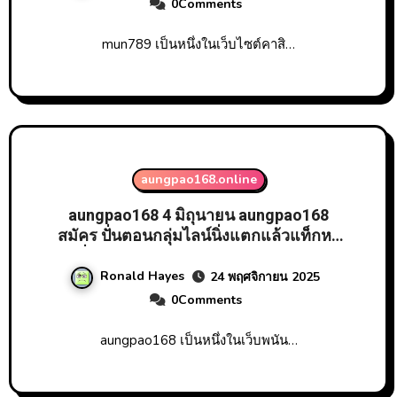
0Comments
mun789 เป็นหนึ่งในเว็บไซต์คาสิ…
aungpao168.online
aungpao168 4 มิถุนายน aungpao168
สมัคร ปั่นตอนกลุ่มไลน์นิ่งแตกแล้วแท็กหา
เพื่อนบวกจนกลุ่มคึก Top 46 by Dusty
Ronald Hayes
24 พฤศจิกายน 2025
0Comments
aungpao168 เป็นหนึ่งในเว็บพนัน…