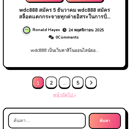
wdc888 สมัคร 5 ธันวาคม wdc888 สมัคร
สล็อตแตกกระจายทุกค่ายอิสระในการปั่น
สุดๆเล่นยังไงก็บวก Top 31 by Devon
Ronald Hayes
24 พฤศจิกายน 2025
0Comments
wdc888 เป็นเว็บคาสิโนออนไลน์ยอ…
Posts
1
2
…
5
pagination
หน้าถัดไป »
ค้นหา
สำหรับ: