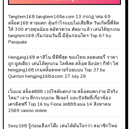
Tangtem168 tangtem168e.com 13 กรกฎาคม 69
สล็อต168 สายแตก ลุ้นกำไรแบบไม่เสียฟีล วันเกิดนี้พี่จัด
ให้ 300 สายทุนน้อย สมัครด่วน คัดมาแล้ว เล่นได้ทุกเกม
tangtem168 เริ่มก่อนวันนี้ มีลุ้นก่อนใคร Top 67 by
Pasquale
Hengjing168 คาสิโน ที่ดีที่สุด ของไทย ลอตเตอรี่ ราคา
ถูก ยูสเดียว เล่นได้ทุกเกม ไลฟ์สด สล็อต ยิงปลา กีฬา ไพ่
hengjing168 เกมสล็อตหลายร้อยแบบ Top 37 by
Quinton hengjing168d.com 27 July 26
เว็บแม่ สล็อต888 เวปไซต์แตกง่าย สล็อตแตกง่าย มีจริง
ไหม? เจาะลึกระบบเกม ฟีเจอร์ และปัจจัยที่เกี่ยวข้อง
เครดิตฟรี Top 16 by Fiona Jin888.asia 14 สิงหาคม
2569 casino online
Sexy168 รู้ก่อนเลือกโต๊ะ เล่นได้มั่นใจกว่า สมาชิกใหม่