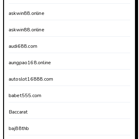
askwin88.online
askwin88.online
audi688.com
aungpao168.online
autoslot16888.com
babet555.com
Baccarat
baj88thb