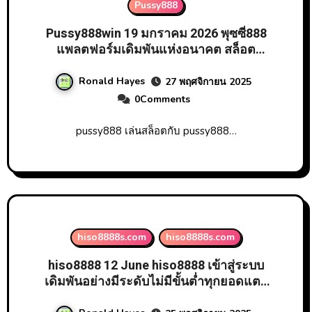
Pussy888
Pussy888win 19 มกราคม 2026 พุซซี่888
แพลตฟอร์มเดิมพันแห่งอนาคต สล็อต
ออนไลน์ คุ้มค่าแก่การลงทุน พร้อมให้คำ
ปรึกษา 24 ช.ม. นักลงทุนแห่สมัคร! เว็บทำ
Ronald Hayes
27 พฤศจิกายน 2025
เงินแรงที่สุดแห่งปี pussy888 ให้นักลงทุน
0Comments
เลือกแบบจุใจ Top 20 by Siobhan
pussy888win.fun
pussy888 เล่นสล็อตกับ pussy888…
hiso8888s.com
hiso8888s.com
hiso8888 12 June hiso8888 เข้าสู่ระบบ
เดิมพันอย่างมีระดับไม่มีขั้นต่ำทุกยอดแตก
ทุกเกมจริง Top 80 by Kristofer