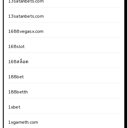
13satanbets.com
13satanbets.com
1688vegasx.com
168slot
168สล็อต
188bet
188betth
1xbet
1xgameth.com