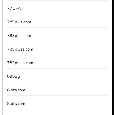
77UFA
789plus.com
789plus.com
789pluss.com
789pluss.com
888pg
8lots.com
8lots.com