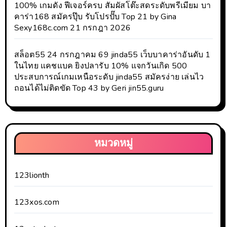
100% เกมดัง ฟีเจอร์ครบ สัมผัสโต๊ะสดระดับพรีเมียม บา
คาร่า168 สมัครปุ๊บ รับโปรปั๊บ Top 21 by Gina
Sexy168c.com 21 กรกฎา 2026
สล็อต55 24 กรกฎาคม 69 jinda55 เว็บบาคาร่าอันดับ 1
ในไทย แคชแบค ยิงปลารับ 10% แจกวันเกิด 500
ประสบการณ์เกมเหนือระดับ jinda55 สมัครง่าย เล่นไว
ถอนได้ไม่ติดขัด Top 43 by Geri jin55.guru
หมวดหมู่
123lionth
123xos.com