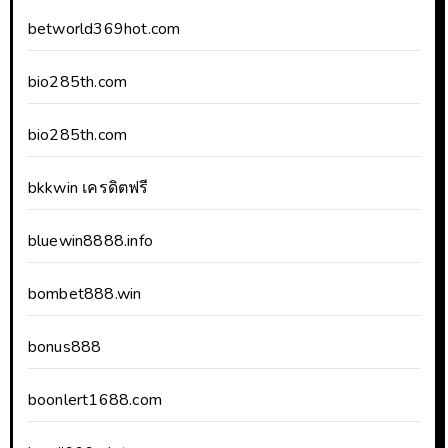
betworld369hot.com
bio285th.com
bio285th.com
bkkwin เครดิตฟรี
bluewin8888.info
bombet888.win
bonus888
boonlert1688.com