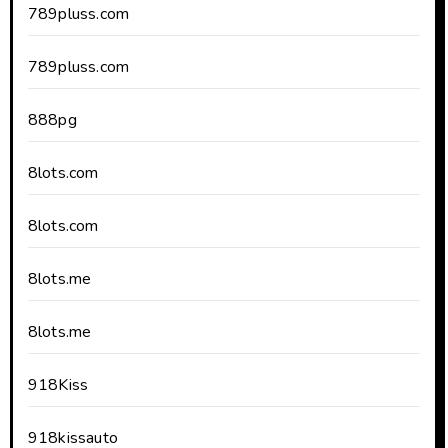
789pluss.com
789pluss.com
888pg
8lots.com
8lots.com
8lots.me
8lots.me
918Kiss
918kissauto