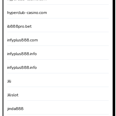
hyperclub-casino.com
ib888pro.bet
infyplus888.com
infyplus888.info
infyplus888.info
Jili
Jilislot
jinda888