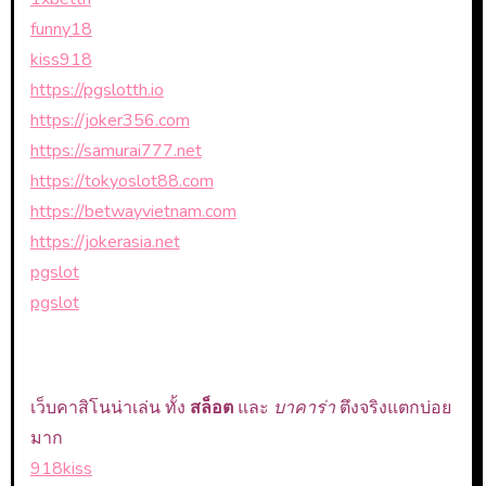
funny18
kiss918
https://pgslotth.io
https://joker356.com
https://samurai777.net
https://tokyoslot88.com
https://betwayvietnam.com
https://jokerasia.net
pgslot
pgslot
เว็บคาสิโนน่าเล่น ทั้ง
สล็อต
และ
บาคาร่า
ตึงจริงแตกบ่อย
มาก
918kiss