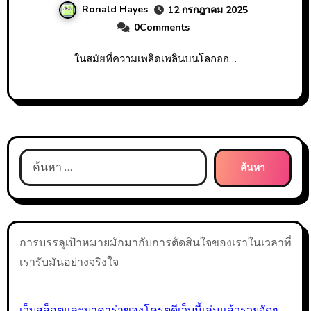
ต่ำ ไม่ติดเทิร์น Top 52 by Bernd
Ronald Hayes
12 กรกฎาคม 2025
0Comments
ในสมัยที่ความเพลิดเพลินบนโลกออ…
ค้นหา
สำหรับ:
การบรรลุเป้าหมายมักมากับการตัดสินใจของเราในเวลาที่
เรารับมันอย่างจริงใจ
เว็บสล็อตและบาคาร่าของโครตดีเว็บนี้เล่นแล้วรวยจัดๆ