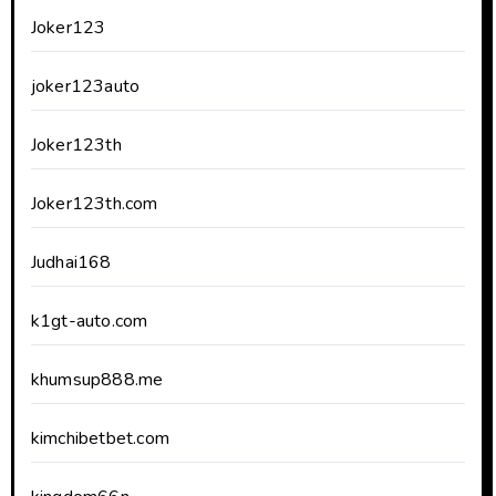
Joker123
joker123auto
Joker123th
Joker123th.com
Judhai168
k1gt-auto.com
khumsup888.me
kimchibetbet.com