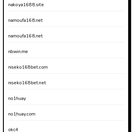
nakoya1688.site
namoufa168.net
namoufa168.net
nbwin.me
niseko168bet.com
niseko168bet.net
no1huay
no1huay.com
okc4