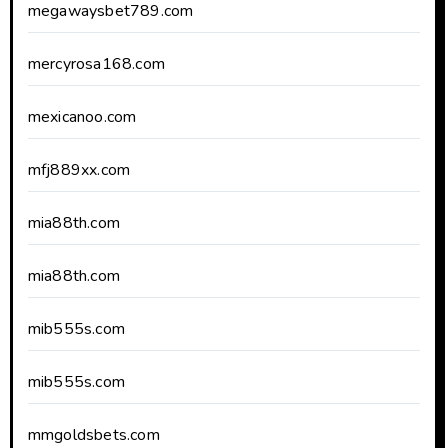
megawaysbet789.com
mercyrosa168.com
mexicanoo.com
mfj889xx.com
mia88th.com
mia88th.com
mib555s.com
mib555s.com
mmgoldsbets.com