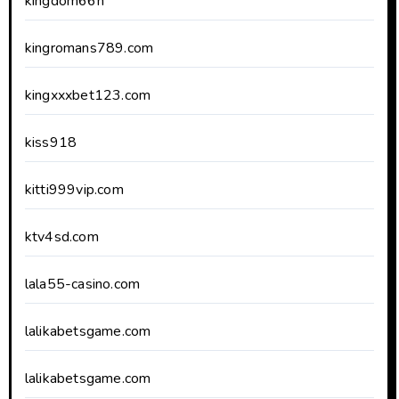
kingdom66n
kingromans789.com
kingxxxbet123.com
kiss918
kitti999vip.com
ktv4sd.com
lala55-casino.com
lalikabetsgame.com
lalikabetsgame.com