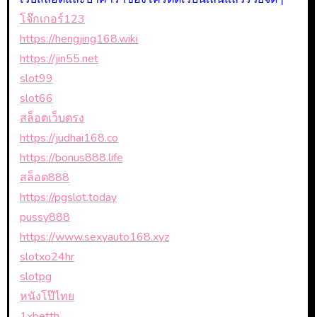
โจ๊กเกอร์123
https://hengjing168.wiki
https://jin55.net
slot99
slot66
สล็อตเว็บตรง
https://judhai168.co
https://bonus888.life
สล็อต888
https://pgslot.today
pussy888
https://www.sexyauto168.xyz
slotxo24hr
slotpg
หนังโป๊ไทย
1xbetth