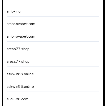
ambking
ambnovabet.com
ambnovabet.com
aress77.shop
aress77.shop
askwin88.online
askwin88.online
audi688.com