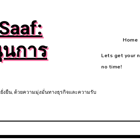
xSaaf:
Home
นุนการ
Lets get your n
no time!
่ยั่งยืน, ด้วยความมุ่งมั่นทางธุรกิจและความรับ