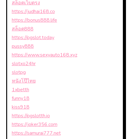
สล็อตเว็บตรง
https://judhai168.co
https://bonus888.life
สล็อต888
https://pgslot.today
pussy888
https://www.sexyauto168.xyz
slotxo24hr
slotpg
หนังโป๊ไทย
1xbetth
funny18
kiss918
https://pgslotth.io
https://joker356.com
https://samurai777.net