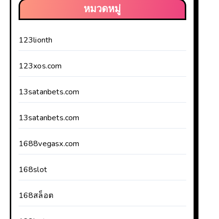
หมวดหมู่
123lionth
123xos.com
13satanbets.com
13satanbets.com
1688vegasx.com
168slot
168สล็อต