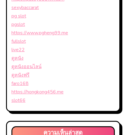
sexybaccarat
pg slot
pgslot
https://www.pgheng99.me
fullslot
live22
ดูหนัง
ดูหนังออนไลน์
ดูหนังฟรี
faro168
https://hongkong456.me
slot66
ความเห็นล่าสุด