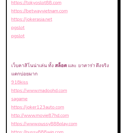
https://tokyoslot88.com
https://betwayvietnam.com
https://jokerasia.net
pgslot
pgslot
เว็บคาสิโนน่าเล่น ทั้ง
สล็อต
และ
บาคาร่า
ตึงจริง
แตกบ่อยมาก
918kiss
https://www.madoohd.com
sagame
https://joker123auto.com
http://www.movie87hd.com
https://www.pussy888play.com
https://pussy888win.com