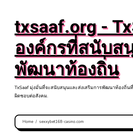
Skip
to
txsaaf.org - T
content
องค์กรที่สนับส
พัฒนาท้องถิ่น
TxSaaf มุ่งมั่นที่จะสนับสนุนและส่งเสริมการพัฒนาท้องถิ่นที
ผิดชอบต่อสังคม.
Home
sexxybet168-casino.com