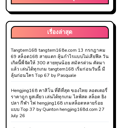
เรื่องล่าสุด
Tangtem168 tangtem168e.com 13 กรกฎาคม
69 สล็อต168 สายแตก ลุ้นกำไรแบบไม่เสียฟีล วัน
เกิดนี้พี่จัดให้ 300 สายทุนน้อย สมัครด่วน คัดมา
แล้ว เล่นได้ทุกเกม tangtem168 เริ่มก่อนวันนี้ มี
ลุ้นก่อนใคร Top 67 by Pasquale
Hengjing168 คาสิโน ที่ดีที่สุด ของไทย ลอตเตอรี่
ราคาถูก ยูสเดียว เล่นได้ทุกเกม ไลฟ์สด สล็อต ยิง
ปลา กีฬา ไพ่ hengjing168 เกมสล็อตหลายร้อย
แบบ Top 37 by Quinton hengjing168d.com 27
July 26