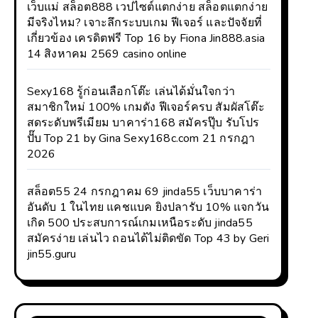
เว็บแม่ สล็อต888 เวปไซต์แตกง่าย สล็อตแตกง่าย
มีจริงไหม? เจาะลึกระบบเกม ฟีเจอร์ และปัจจัยที่
เกี่ยวข้อง เครดิตฟรี Top 16 by Fiona Jin888.asia
14 สิงหาคม 2569 casino online
Sexy168 รู้ก่อนเลือกโต๊ะ เล่นได้มั่นใจกว่า
สมาชิกใหม่ 100% เกมดัง ฟีเจอร์ครบ สัมผัสโต๊ะ
สดระดับพรีเมียม บาคาร่า168 สมัครปุ๊บ รับโปร
ปั๊บ Top 21 by Gina Sexy168c.com 21 กรกฎา
2026
สล็อต55 24 กรกฎาคม 69 jinda55 เว็บบาคาร่า
อันดับ 1 ในไทย แคชแบค ยิงปลารับ 10% แจกวัน
เกิด 500 ประสบการณ์เกมเหนือระดับ jinda55
สมัครง่าย เล่นไว ถอนได้ไม่ติดขัด Top 43 by Geri
jin55.guru