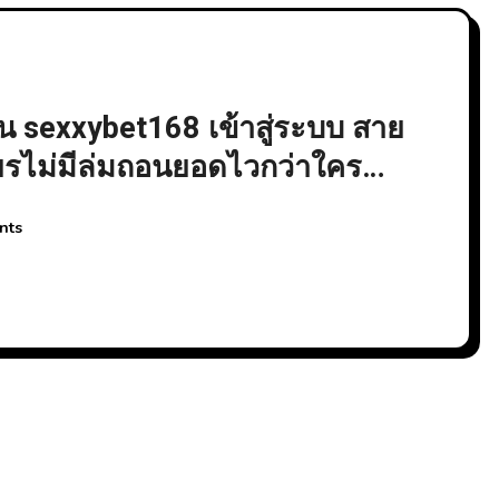
ยรไม่มีล่มถอนยอดไวกว่าใคร
nts