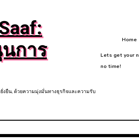
xSaaf:
Home
นุนการ
Lets get your n
no time!
่ยั่งยืน, ด้วยความมุ่งมั่นทางธุรกิจและความรับ