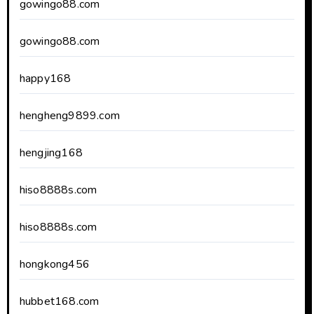
gowingo88.com
gowingo88.com
happy168
hengheng9899.com
hengjing168
hiso8888s.com
hiso8888s.com
hongkong456
hubbet168.com