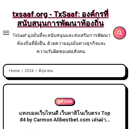
Skip
to
txsaaf.org - TxSaaf: องค์กรที่
content
สนับสนุนการพัฒนาท้องถิ่น
TxSaaf มุ่งมั่นที่จะสนับสนุนและส่งเสริมการพัฒนา
ท้องถิ่นที่ยั่งยืน, ด้วยความมุ่งมั่นทางธุรกิจและ
ความรับผิดชอบต่อสังคม.
Home
2024
มิถุนายน
ยูฟ่าเบท
แทงบอลเว็บไหนดี เว็บคาสิโนเว็บตรง Top
84 by Carmon Allbestbet.com เล่นผ่าน
หน้าเว็บได้ทันที เงินชัวร์ โอนไวแทงบอล