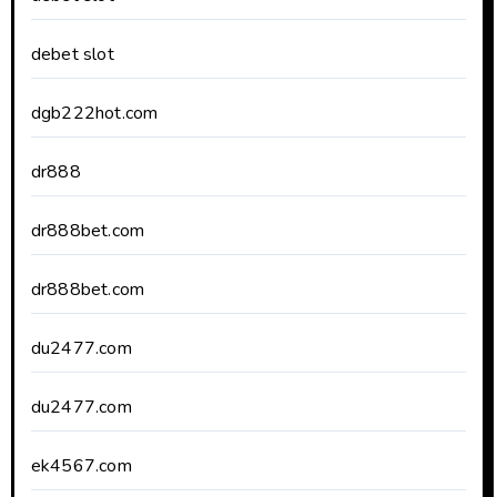
debet slot
dgb222hot.com
dr888
dr888bet.com
dr888bet.com
du2477.com
du2477.com
ek4567.com