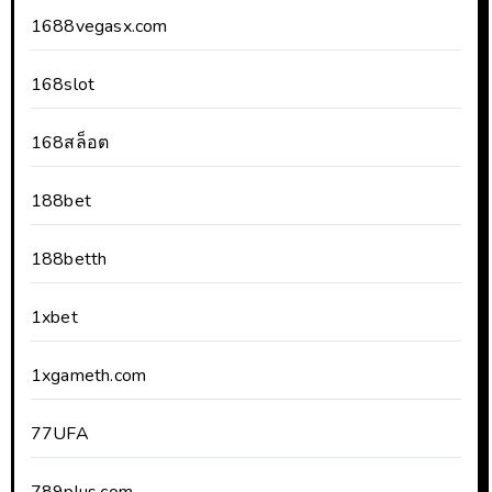
1688vegasx.com
168slot
168สล็อต
188bet
188betth
1xbet
1xgameth.com
77UFA
789plus.com