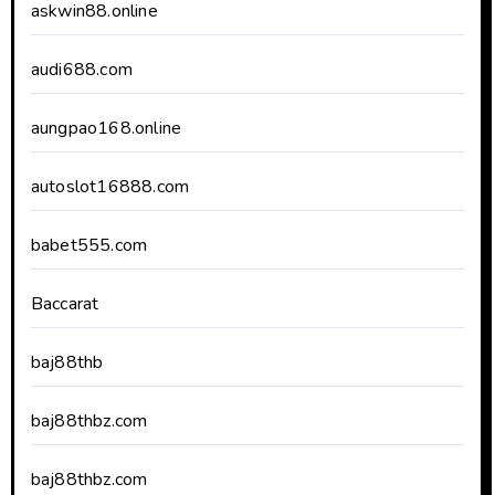
askwin88.online
audi688.com
aungpao168.online
autoslot16888.com
babet555.com
Baccarat
baj88thb
baj88thbz.com
baj88thbz.com