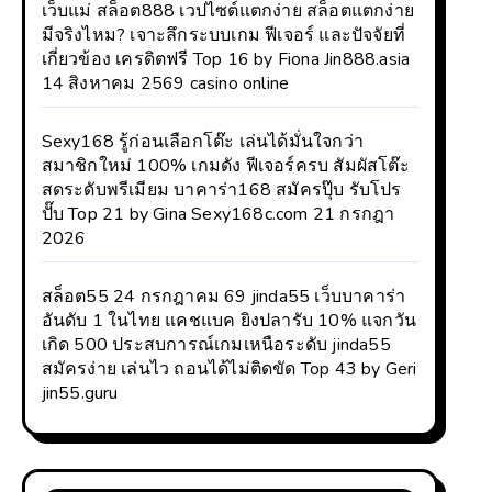
เว็บแม่ สล็อต888 เวปไซต์แตกง่าย สล็อตแตกง่าย
มีจริงไหม? เจาะลึกระบบเกม ฟีเจอร์ และปัจจัยที่
เกี่ยวข้อง เครดิตฟรี Top 16 by Fiona Jin888.asia
14 สิงหาคม 2569 casino online
Sexy168 รู้ก่อนเลือกโต๊ะ เล่นได้มั่นใจกว่า
สมาชิกใหม่ 100% เกมดัง ฟีเจอร์ครบ สัมผัสโต๊ะ
สดระดับพรีเมียม บาคาร่า168 สมัครปุ๊บ รับโปร
ปั๊บ Top 21 by Gina Sexy168c.com 21 กรกฎา
2026
สล็อต55 24 กรกฎาคม 69 jinda55 เว็บบาคาร่า
อันดับ 1 ในไทย แคชแบค ยิงปลารับ 10% แจกวัน
เกิด 500 ประสบการณ์เกมเหนือระดับ jinda55
สมัครง่าย เล่นไว ถอนได้ไม่ติดขัด Top 43 by Geri
jin55.guru