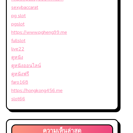
sexybaccarat
pg slot
pgslot
https://www.pgheng99.me
fullslot
live22
ดูหนัง
ดูหนังออนไลน์
ดูหนังฟรี
faro168
https://hongkong456.me
slot66
ความเห็นล่าสุด