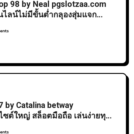
op 98 by Neal pgslotzaa.com
ไลน์ไม่มีขั้นต่ำกลุองสุ่มแจก
เงินสด 10,000 pg แจกสบัดแตกหนักไม่ไหว 21 DEC 68
ents
47 by Catalina betway
ซต์ใหญ่ สล็อตมือถือ เล่นง่ายทุก
5 casino online
ents