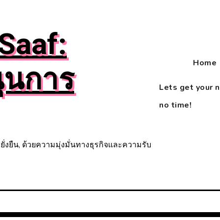
xSaaf:
Home
นุนการ
Lets get your n
no time!
่ยั่งยืน, ด้วยความมุ่งมั่นทางธุรกิจและความรับ