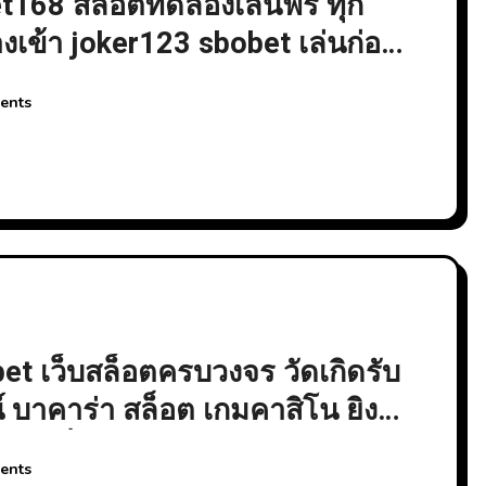
t168 สล็อตทดลองเล่นฟรี ทุก
เข้า joker123 sbobet เล่นก่อน
sbobet168.com
ents
et เว็บสล็อตครบวงจร วัดเกิดรับ
 บาคาร่า สล็อต เกมคาสิโน ยิง
ให้แจ็คพอตแตกง่าย Top 83 by
ents