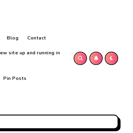
Blog
Contact
ew site up and running in
Pin Posts