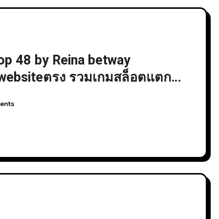
op 48 by Reina betway
websiteตรง รวมเกมสล็อตแตก
โนออนไลน์
ents