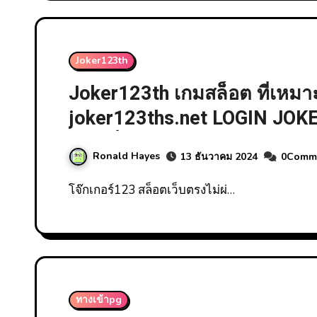
Joker123th
Joker123th เกมสล็อต ที่เหมา
joker123ths.net LOGIN JOK
โน สล็อต ป๊อกเด้ง กีฬา โจ๊กเกอ
Ronald Hayes
13 ธันวาคม 2024
0Comm
อั้น 8 มกรา 2568
โจ๊กเกอร์123 สล็อตเว็บตรงไม่ผ่…
ทางเข้าpg