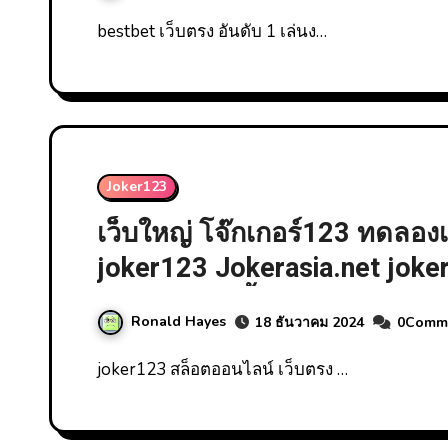
Cherie bestbet69.com
bestbet เว็บตรง อันดับ 1 เล่นง…
Joker123
เว็บใหญ่ โจ๊กเกอร์123 ทดลองเ
joker123 Jokerasia.net jok
ฮิต สมัครวันนี้รับโบนัสฟรี 8 
Ronald Hayes
18 ธันวาคม 2024
0Comm
joker123 สล็อตออนไลน์ เว็บตรง …