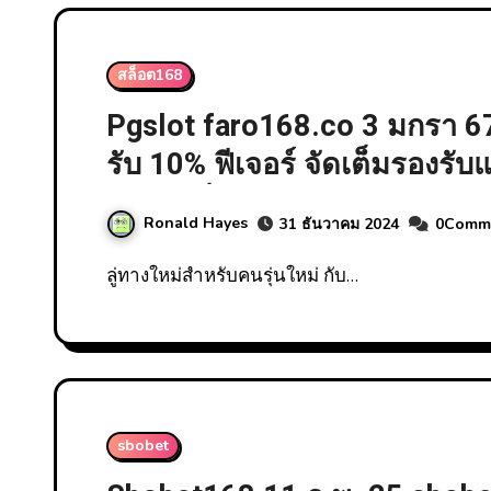
สล็อต168
Pgslot faro168.co 3 มกรา 6
รับ 10% ฟีเจอร์ จัดเต็มรองร
อยู่ไหนก็ทำเงินได้ Top 75 by 
Ronald Hayes
31 ธันวาคม 2024
0Comm
ลู่ทางใหม่สำหรับคนรุ่นใหม่ กับ…
sbobet