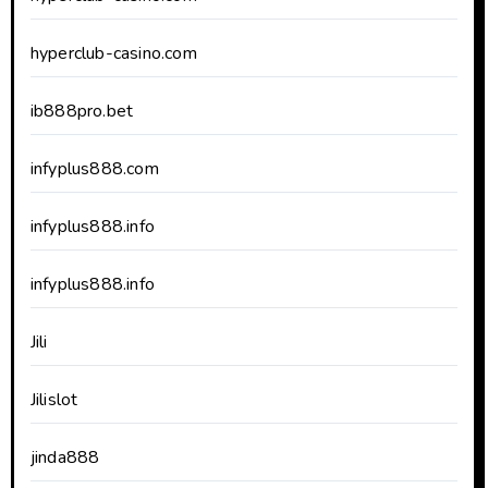
hyperclub-casino.com
ib888pro.bet
infyplus888.com
infyplus888.info
infyplus888.info
Jili
Jilislot
jinda888