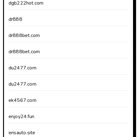
dgb222hot.com
dr888
dr888bet.com
dr888bet.com
du2477.com
du2477.com
ek4567.com
enjoy24.fun
erisauto.site