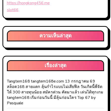
https://hongkong456.me
slot66
ความเห็นล่าสุด
เรื่องล่าสุด
Tangtem168 tangtem168e.com 13 กรกฎาคม 69
สล็อต168 สายแตก ลุ้นกำไรแบบไม่เสียฟีล วันเกิดนี้พี่จัด
ให้ 300 สายทุนน้อย สมัครด่วน คัดมาแล้ว เล่นได้ทุกเกม
tangtem168 เริ่มก่อนวันนี้ มีลุ้นก่อนใคร Top 67 by
Pasquale