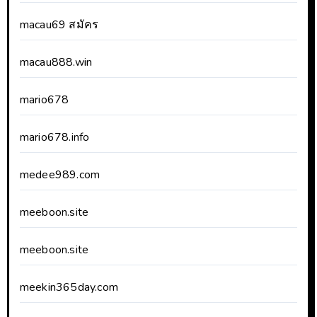
macau69 สมัคร
macau888.win
mario678
mario678.info
medee989.com
meeboon.site
meeboon.site
meekin365day.com