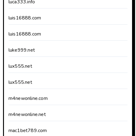
luca333.info
luis16888.com
luis16888.com
luke999.net
lux555.net
lux555.net
m4newonline.com
m4newonline.net
mac1bet789.com