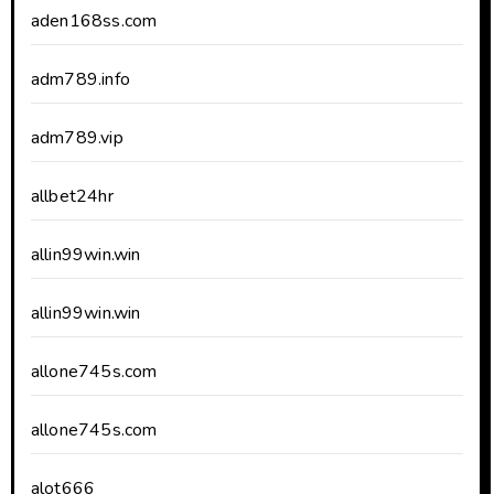
aden168ss.com
adm789.info
adm789.vip
allbet24hr
allin99win.win
allin99win.win
allone745s.com
allone745s.com
alot666