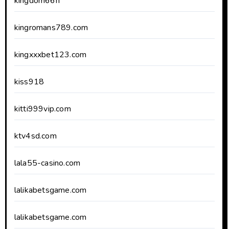
kingdom66n
kingromans789.com
kingxxxbet123.com
kiss918
kitti999vip.com
ktv4sd.com
lala55-casino.com
lalikabetsgame.com
lalikabetsgame.com