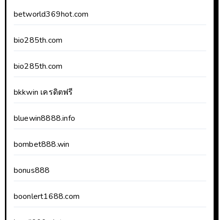
betworld369hot.com
bio285th.com
bio285th.com
bkkwin เครดิตฟรี
bluewin8888.info
bombet888.win
bonus888
boonlert1688.com