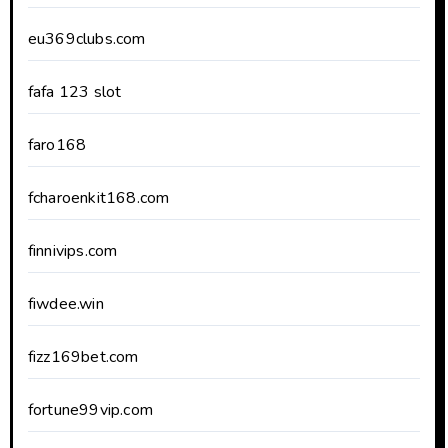
eu369clubs.com
fafa 123 slot
faro168
fcharoenkit168.com
finnivips.com
fiwdee.win
fizz169bet.com
fortune99vip.com