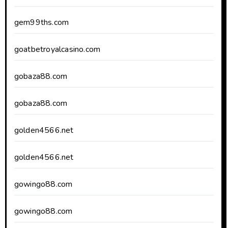
gem99ths.com
goatbetroyalcasino.com
gobaza88.com
gobaza88.com
golden4566.net
golden4566.net
gowingo88.com
gowingo88.com