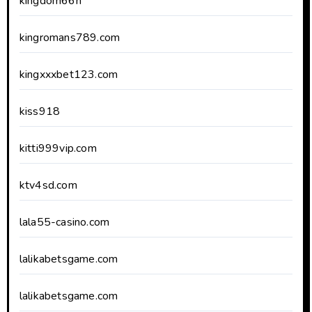
kingdom66n
kingromans789.com
kingxxxbet123.com
kiss918
kitti999vip.com
ktv4sd.com
lala55-casino.com
lalikabetsgame.com
lalikabetsgame.com