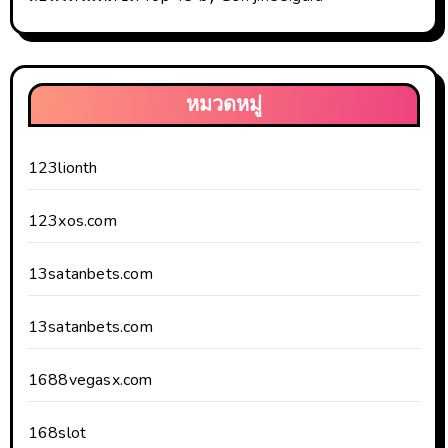
หมวดหมู่
123lionth
123xos.com
13satanbets.com
13satanbets.com
1688vegasx.com
168slot