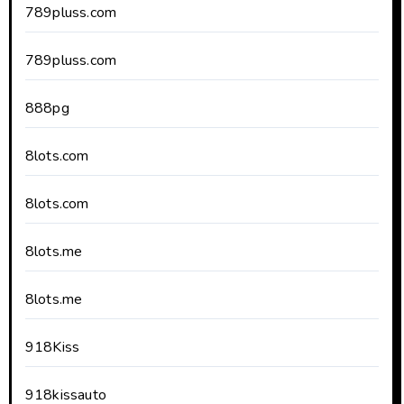
789pluss.com
789pluss.com
888pg
8lots.com
8lots.com
8lots.me
8lots.me
918Kiss
918kissauto