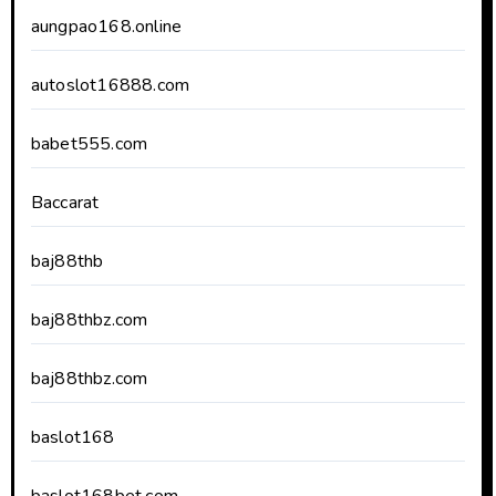
aungpao168.online
autoslot16888.com
babet555.com
Baccarat
baj88thb
baj88thbz.com
baj88thbz.com
baslot168