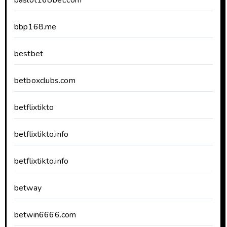
baslot168bet.com
bbp168.me
bestbet
betboxclubs.com
betflixtikto
betflixtikto.info
betflixtikto.info
betway
betwin6666.com