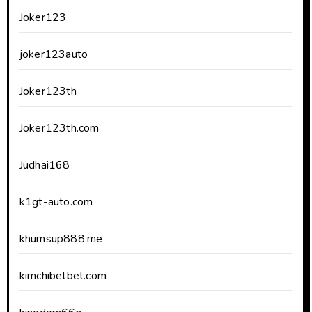
Joker123
joker123auto
Joker123th
Joker123th.com
Judhai168
k1gt-auto.com
khumsup888.me
kimchibetbet.com