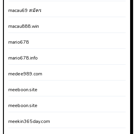
macau69 สมัคร
macau888.win
mario678
mario678.info
medee989.com
meeboon.site
meeboon.site
meekin365day.com