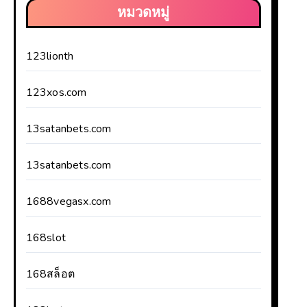
หมวดหมู่
123lionth
123xos.com
13satanbets.com
13satanbets.com
1688vegasx.com
168slot
168สล็อต