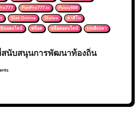
ro777
PunPro777.io
Pussy888
t
Slot Online
Slotxo
คาสิโน
นันออนไลน์
สล็อต
สล็อตออนไลน์
เกมยิงปลา
ี่สนับสนุนการพัฒนาท้องถิ่น
ents