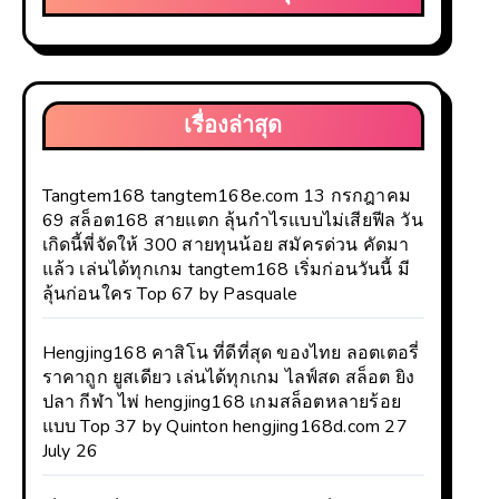
เรื่องล่าสุด
Tangtem168 tangtem168e.com 13 กรกฎาคม
69 สล็อต168 สายแตก ลุ้นกำไรแบบไม่เสียฟีล วัน
เกิดนี้พี่จัดให้ 300 สายทุนน้อย สมัครด่วน คัดมา
แล้ว เล่นได้ทุกเกม tangtem168 เริ่มก่อนวันนี้ มี
ลุ้นก่อนใคร Top 67 by Pasquale
Hengjing168 คาสิโน ที่ดีที่สุด ของไทย ลอตเตอรี่
ราคาถูก ยูสเดียว เล่นได้ทุกเกม ไลฟ์สด สล็อต ยิง
ปลา กีฬา ไพ่ hengjing168 เกมสล็อตหลายร้อย
แบบ Top 37 by Quinton hengjing168d.com 27
July 26