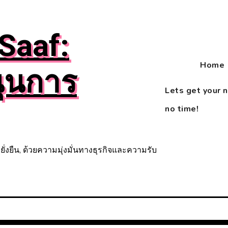
xSaaf:
Home
นุนการ
Lets get your n
no time!
่ยั่งยืน, ด้วยความมุ่งมั่นทางธุรกิจและความรับ