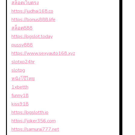
สล็อตเว็บตรง
https://judhai168.co
https://bonus888.life
สล็อต888
https://pgslot.today
pussy888
https://www.sexyauto168.xyz
slotxo24hr
slotpg
หนังโป๊ไทย
1xbetth
funny18
kiss918
https://pgslotth.io
https://joker356.com
https://samurai777.net