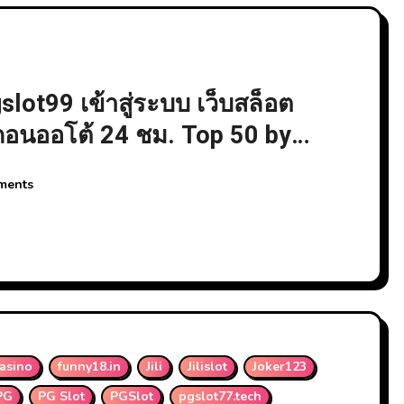
ถอนออโต้ 24 ชม. Top 50 by
ments
asino
funny18.in
Jili
Jilislot
Joker123
PG
PG Slot
PGSlot
pgslot77.tech