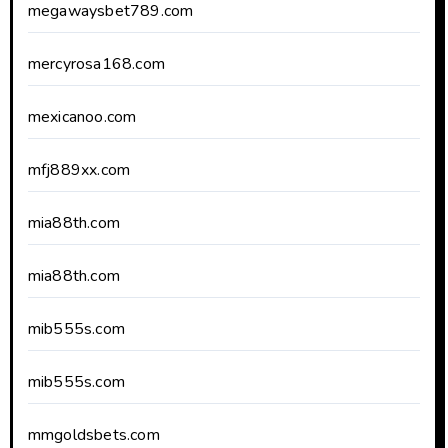
megawaysbet789.com
mercyrosa168.com
mexicanoo.com
mfj889xx.com
mia88th.com
mia88th.com
mib555s.com
mib555s.com
mmgoldsbets.com