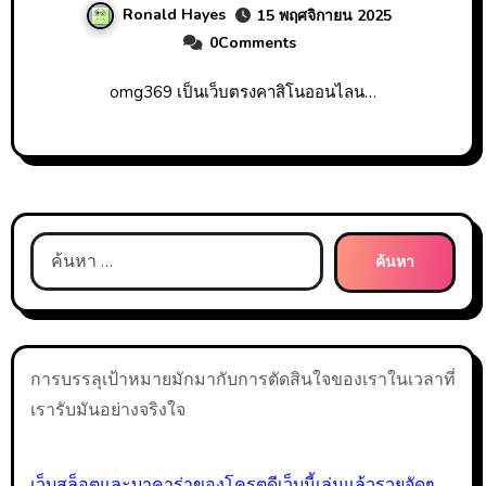
Ronald Hayes
15 พฤศจิกายน 2025
0Comments
omg369 เป็นเว็บตรงคาสิโนออนไลน…
ค้นหา
สำหรับ:
การบรรลุเป้าหมายมักมากับการตัดสินใจของเราในเวลาที่
เรารับมันอย่างจริงใจ
เว็บสล็อตและบาคาร่าของโครตดีเว็บนี้เล่นแล้วรวยจัดๆ