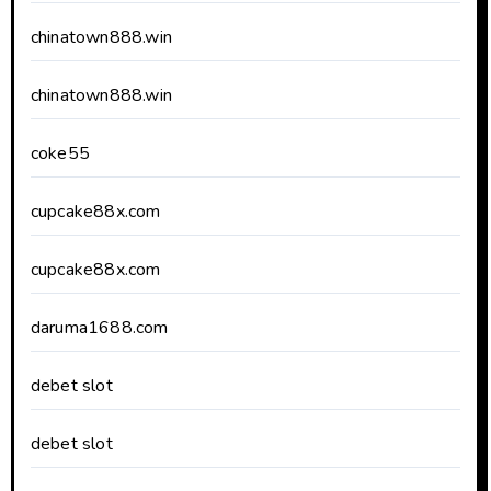
chinatown888.win
chinatown888.win
coke55
cupcake88x.com
cupcake88x.com
daruma1688.com
debet slot
debet slot