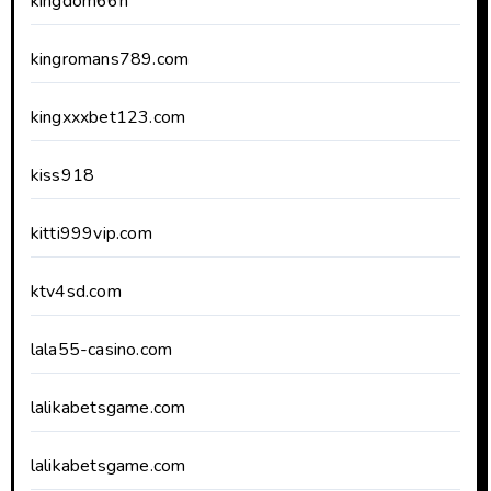
kingdom66n
kingromans789.com
kingxxxbet123.com
kiss918
kitti999vip.com
ktv4sd.com
lala55-casino.com
lalikabetsgame.com
lalikabetsgame.com