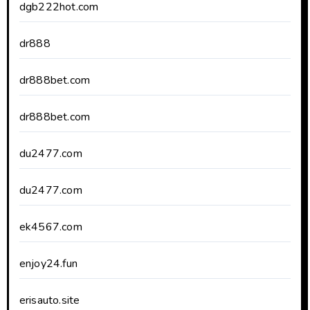
dgb222hot.com
dr888
dr888bet.com
dr888bet.com
du2477.com
du2477.com
ek4567.com
enjoy24.fun
erisauto.site