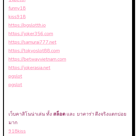
funny18
kiss918
https://pgslotth.io
https://joker356.com
https://samurai777.net
https://tokyoslot88.com
https://betwayvietnam.com
https://jokerasia.net
pgslot
pgslot
เว็บคาสิโนน่าเล่น ทั้ง
สล็อต
และ
บาคาร่า
ตึงจริงแตกบ่อย
มาก
918kiss