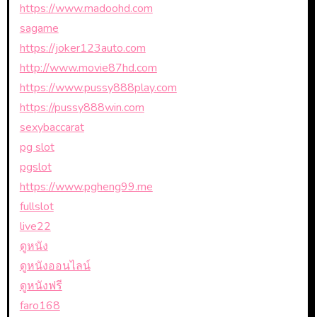
https://www.madoohd.com
sagame
https://joker123auto.com
http://www.movie87hd.com
https://www.pussy888play.com
https://pussy888win.com
sexybaccarat
pg slot
pgslot
https://www.pgheng99.me
fullslot
live22
ดูหนัง
ดูหนังออนไลน์
ดูหนังฟรี
faro168