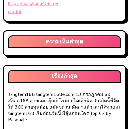
https://hongkong456.me
slot66
ความเห็นล่าสุด
เรื่องล่าสุด
Tangtem168 tangtem168e.com 13 กรกฎาคม 69
สล็อต168 สายแตก ลุ้นกำไรแบบไม่เสียฟีล วันเกิดนี้พี่จัด
ให้ 300 สายทุนน้อย สมัครด่วน คัดมาแล้ว เล่นได้ทุกเกม
tangtem168 เริ่มก่อนวันนี้ มีลุ้นก่อนใคร Top 67 by
Pasquale