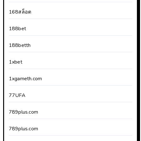
168สล็อต
188bet
188betth
1xbet
1xgameth.com
77UFA
789plus.com
789plus.com