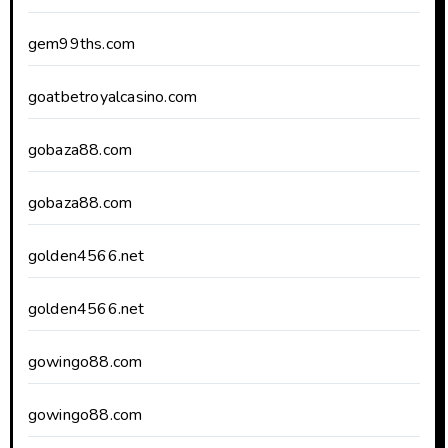
gem99ths.com
goatbetroyalcasino.com
gobaza88.com
gobaza88.com
golden4566.net
golden4566.net
gowingo88.com
gowingo88.com