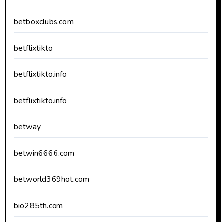
betboxclubs.com
betflixtikto
betflixtikto.info
betflixtikto.info
betway
betwin6666.com
betworld369hot.com
bio285th.com