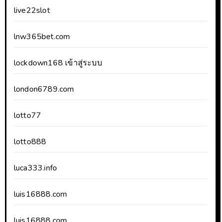
live22slot
lnw365bet.com
lockdown168 เข้าสู่ระบบ
london6789.com
lotto77
lotto888
luca333.info
luis16888.com
luis16888.com