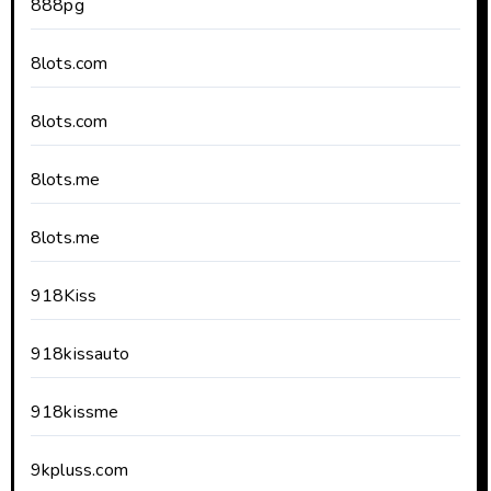
888pg
8lots.com
8lots.com
8lots.me
8lots.me
918Kiss
918kissauto
918kissme
9kpluss.com