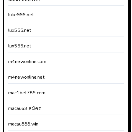
luke999.net
lux555.net
lux555.net
m4newonline.com
m4newonline.net
mac1bet789.com
macau69 สมัคร
macau888.win