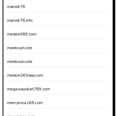
mario678
mario678.info
medee989.com
meeboon.site
meeboon.site
meekin365day.com
megawaysbet789.com
mercyrosa168.com