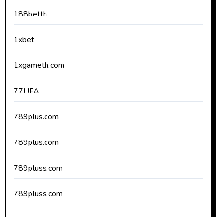
188betth
1xbet
1xgameth.com
77UFA
789plus.com
789plus.com
789pluss.com
789pluss.com