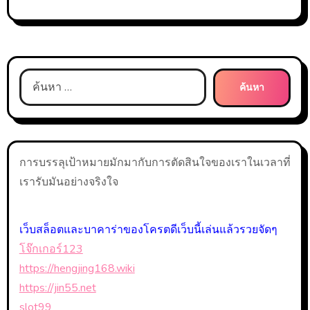
ค้นหา
สำหรับ:
การบรรลุเป้าหมายมักมากับการตัดสินใจของเราในเวลาที่
เรารับมันอย่างจริงใจ
เว็บสล็อตและบาคาร่าของโครตดีเว็บนี้เล่นแล้วรวยจัดๆ
โจ๊กเกอร์123
https://hengjing168.wiki
https://jin55.net
slot99