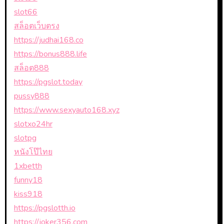
slot66
สล็อตเว็บตรง
https://judhai168.co
https://bonus888.life
สล็อต888
https://pgslot.today
pussy888
https://www.sexyauto168.xyz
slotxo24hr
slotpg
หนังโป๊ไทย
1xbetth
funny18
kiss918
https://pgslotth.io
https://joker356.com