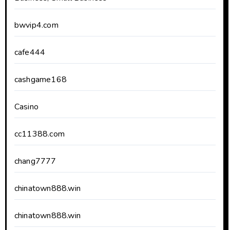
bwvip4.com
cafe444
cashgame168
Casino
cc11388.com
chang7777
chinatown888.win
chinatown888.win