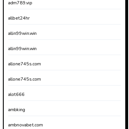
adm789.vip
allbet24hr
allin99win.win
allin99win.win
allone745s.com
allone745s.com
alot666
ambking
ambnovabet.com