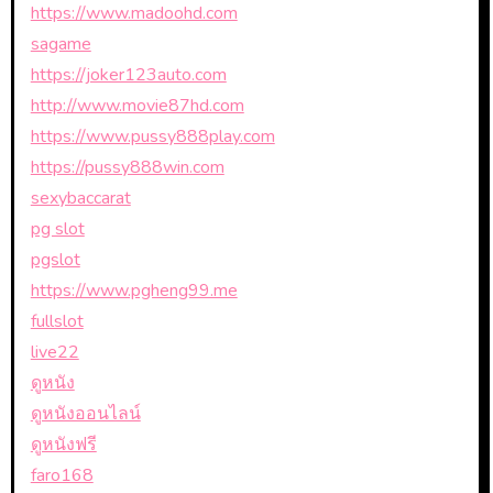
https://www.madoohd.com
sagame
https://joker123auto.com
http://www.movie87hd.com
https://www.pussy888play.com
https://pussy888win.com
sexybaccarat
pg slot
pgslot
https://www.pgheng99.me
fullslot
live22
ดูหนัง
ดูหนังออนไลน์
ดูหนังฟรี
faro168