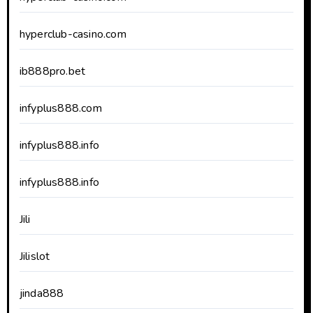
hyperclub-casino.com
ib888pro.bet
infyplus888.com
infyplus888.info
infyplus888.info
Jili
Jilislot
jinda888