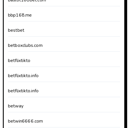
baslot168bet.com
bbp168.me
bestbet
betboxclubs.com
betflixtikto
betflixtikto.info
betflixtikto.info
betway
betwin6666.com