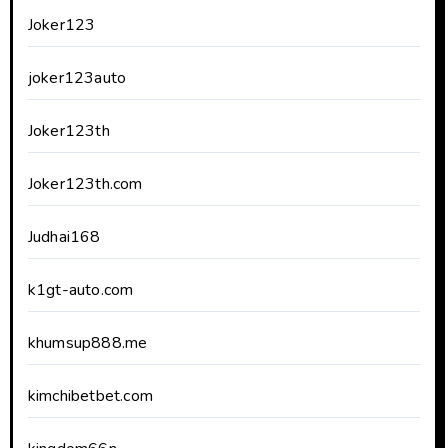
Joker123
joker123auto
Joker123th
Joker123th.com
Judhai168
k1gt-auto.com
khumsup888.me
kimchibetbet.com