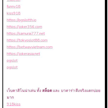
funny18
kiss918
https://pgslotth.io
https://joker356.com
https://samurai777.net
https://tokyoslot88.com
https://betwayvietnam.com
https://jokerasia.net
pgslot
pgslot
เว็บคาสิโนน่าเล่น ทั้ง
สล็อต
และ
บาคาร่า
ตึงจริงแตกบ่อย
มาก
918kiss