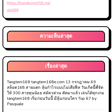
https://hongkong456.me
slot66
ความเห็นล่าสุด
เรื่องล่าสุด
Tangtem168 tangtem168e.com 13 กรกฎาคม 69
สล็อต168 สายแตก ลุ้นกำไรแบบไม่เสียฟีล วันเกิดนี้พี่จัด
ให้ 300 สายทุนน้อย สมัครด่วน คัดมาแล้ว เล่นได้ทุกเกม
tangtem168 เริ่มก่อนวันนี้ มีลุ้นก่อนใคร Top 67 by
Pasquale