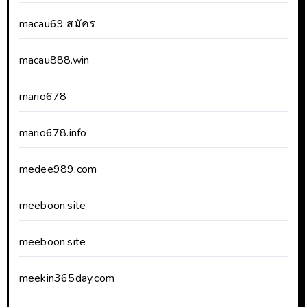
macau69 สมัคร
macau888.win
mario678
mario678.info
medee989.com
meeboon.site
meeboon.site
meekin365day.com