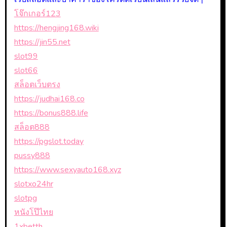
โจ๊กเกอร์123
https://hengjing168.wiki
https://jin55.net
slot99
slot66
สล็อตเว็บตรง
https://judhai168.co
https://bonus888.life
สล็อต888
https://pgslot.today
pussy888
https://www.sexyauto168.xyz
slotxo24hr
slotpg
หนังโป๊ไทย
1xbetth