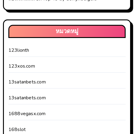
หมวดหมู่
123lionth
123xos.com
13satanbets.com
13satanbets.com
1688vegasx.com
168slot