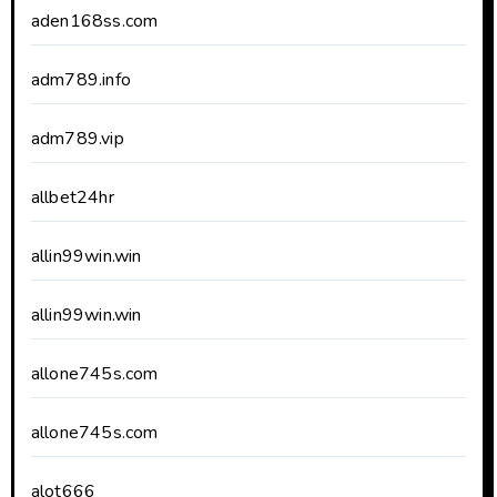
aden168ss.com
adm789.info
adm789.vip
allbet24hr
allin99win.win
allin99win.win
allone745s.com
allone745s.com
alot666