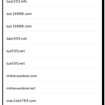
luca333.info
luis16888.com
luis16888.com
luke999.net
lux555.net
lux555.net
m4newonline.com
m4newonline.net
mac1bet789.com