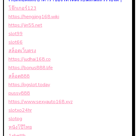
โจ๊กเกอร์123
https://hengjing168.wiki
https://jin55.net
slot99
slot66
สล็อตเว็บตรง
https://judhai168.co
https://bonus888.life
สล็อต888
https://pgslot.today
pussy888
https://www.sexyauto168.xyz
slotxo24hr
slotpg
หนังโป๊ไทย
1xbetth