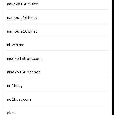
nakoya1688.site
namoufa168.net
namoufa168.net
nbwin.me
niseko168bet.com
niseko168bet.net
no1huay
no1huay.com
okc4