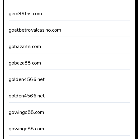
gem99ths.com
goatbetroyalcasino.com
gobaza88.com
gobaza88.com
golden4566.net
golden4566.net
gowingo88.com
gowingo88.com