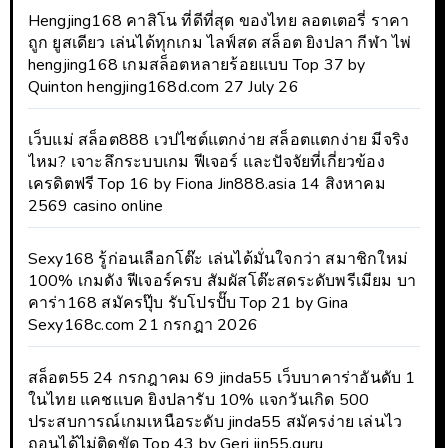
Hengjing168 คาสิโน ที่ดีที่สุด ของไทย ลอตเตอรี่ ราคา
ถูก ยูสเดียว เล่นได้ทุกเกม ไลฟ์สด สล็อต ยิงปลา กีฬา ไพ่
hengjing168 เกมสล็อตหลายร้อยแบบ Top 37 by
Quinton hengjing168d.com 27 July 26
เว็บแม่ สล็อต888 เวปไซต์แตกง่าย สล็อตแตกง่าย มีจริง
ไหม? เจาะลึกระบบเกม ฟีเจอร์ และปัจจัยที่เกี่ยวข้อง
เครดิตฟรี Top 16 by Fiona Jin888.asia 14 สิงหาคม
2569 casino online
Sexy168 รู้ก่อนเลือกโต๊ะ เล่นได้มั่นใจกว่า สมาชิกใหม่
100% เกมดัง ฟีเจอร์ครบ สัมผัสโต๊ะสดระดับพรีเมียม บา
คาร่า168 สมัครปุ๊บ รับโปรปั๊บ Top 21 by Gina
Sexy168c.com 21 กรกฎา 2026
สล็อต55 24 กรกฎาคม 69 jinda55 เว็บบาคาร่าอันดับ 1
ในไทย แคชแบค ยิงปลารับ 10% แจกวันเกิด 500
ประสบการณ์เกมเหนือระดับ jinda55 สมัครง่าย เล่นไว
ถอนได้ไม่ติดขัด Top 43 by Geri jin55.guru