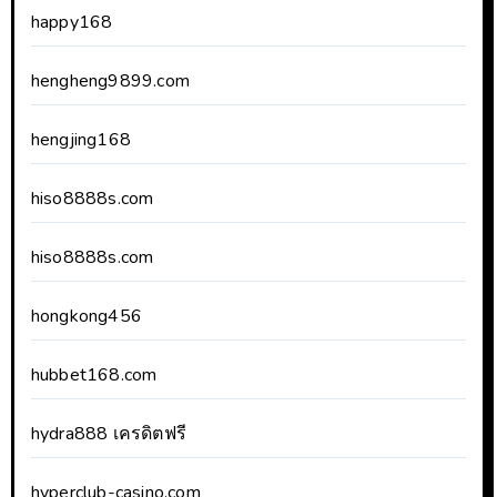
happy168
hengheng9899.com
hengjing168
hiso8888s.com
hiso8888s.com
hongkong456
hubbet168.com
hydra888 เครดิตฟรี
hyperclub-casino.com