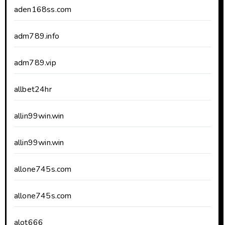
aden168ss.com
adm789.info
adm789.vip
allbet24hr
allin99win.win
allin99win.win
allone745s.com
allone745s.com
alot666