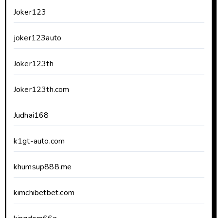
Joker123
joker123auto
Joker123th
Joker123th.com
Judhai168
k1gt-auto.com
khumsup888.me
kimchibetbet.com