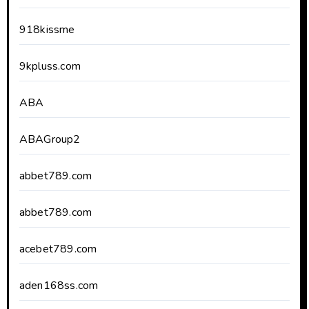
918kissme
9kpluss.com
ABA
ABAGroup2
abbet789.com
abbet789.com
acebet789.com
aden168ss.com