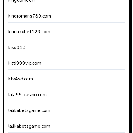
kingdom66n
kingromans789.com
kingxxxbet123.com
kiss918
kitti999vip.com
ktv4sd.com
lala55-casino.com
lalikabetsgame.com
lalikabetsgame.com