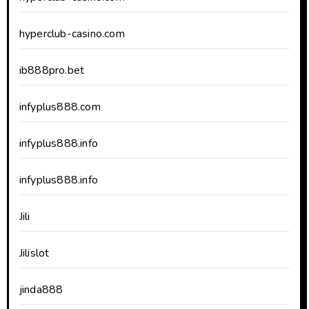
hyperclub-casino.com
ib888pro.bet
infyplus888.com
infyplus888.info
infyplus888.info
Jili
Jilislot
jinda888