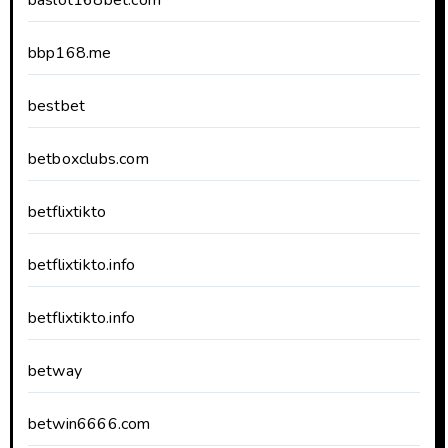
baslot168bet.com
bbp168.me
bestbet
betboxclubs.com
betflixtikto
betflixtikto.info
betflixtikto.info
betway
betwin6666.com