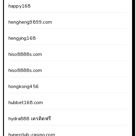
happy168
hengheng9899.com
hengjing168
hiso8888s.com
hiso8888s.com
hongkong456
hubbet168.com
hydra888 เครดิตฟรี
hyperclub-casino.com