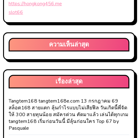
https://hongkong456.me
slot66
ความเห็นล่าสุด
เรื่องล่าสุด
Tangtem168 tangtem168e.com 13 กรกฎาคม 69
สล็อต168 สายแตก ลุ้นกำไรแบบไม่เสียฟีล วันเกิดนี้พี่จัด
ให้ 300 สายทุนน้อย สมัครด่วน คัดมาแล้ว เล่นได้ทุกเกม
tangtem168 เริ่มก่อนวันนี้ มีลุ้นก่อนใคร Top 67 by
Pasquale