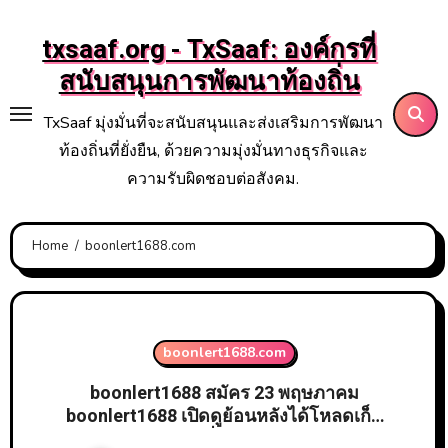
Skip
to
txsaaf.org - TxSaaf: องค์กรที่
content
สนับสนุนการพัฒนาท้องถิ่น
TxSaaf มุ่งมั่นที่จะสนับสนุนและส่งเสริมการพัฒนา
ท้องถิ่นที่ยั่งยืน, ด้วยความมุ่งมั่นทางธุรกิจและ
ความรับผิดชอบต่อสังคม.
Home
boonlert1688.com
boonlert1688.com
boonlert1688 สมัคร 23 พฤษภาคม
boonlert1688 เปิดดูย้อนหลังได้โหลดเก็บ
ไว้ได้เหมาะกับคนที่อยากปรับกลยุทธ์ Top