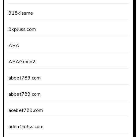
918kissme
9kpluss.com
ABA
ABAGroup2
abbet789.com
abbet789.com
acebet789.com
aden168ss.com