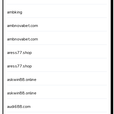
ambking
ambnovabet.com
ambnovabet.com
aress77.shop
aress77.shop
askwin88.online
askwin88.online
audi688.com