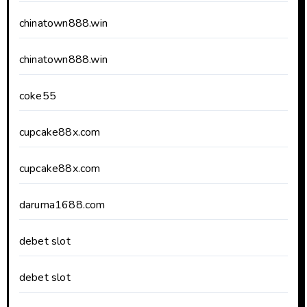
chinatown888.win
chinatown888.win
coke55
cupcake88x.com
cupcake88x.com
daruma1688.com
debet slot
debet slot