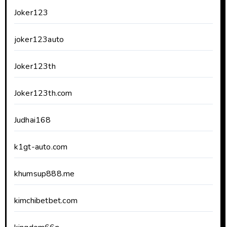
Joker123
joker123auto
Joker123th
Joker123th.com
Judhai168
k1gt-auto.com
khumsup888.me
kimchibetbet.com