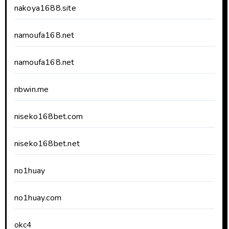
nakoya1688.site
namoufa168.net
namoufa168.net
nbwin.me
niseko168bet.com
niseko168bet.net
no1huay
no1huay.com
okc4