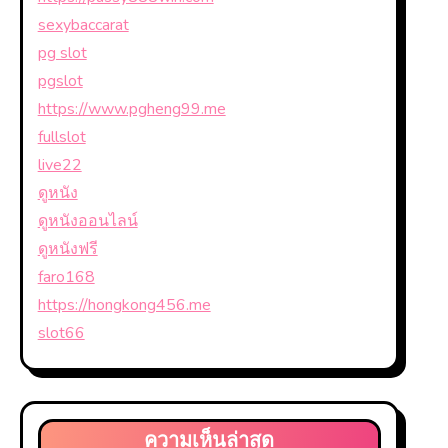
sexybaccarat
pg slot
pgslot
https://www.pgheng99.me
fullslot
live22
ดูหนัง
ดูหนังออนไลน์
ดูหนังฟรี
faro168
https://hongkong456.me
slot66
ความเห็นล่าสุด