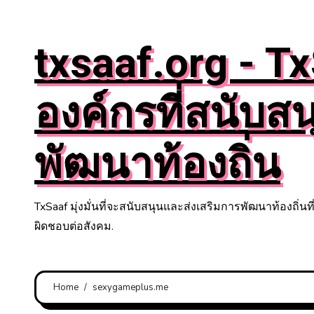
Skip
to
txsaaf.org - T
content
องค์กรที่สนับส
พัฒนาท้องถิ่น
TxSaaf มุ่งมั่นที่จะสนับสนุนและส่งเสริมการพัฒนาท้องถิ่นที
ผิดชอบต่อสังคม.
Home
sexygameplus.me