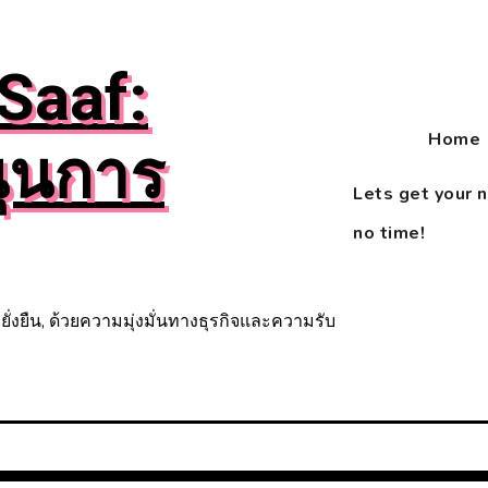
xSaaf:
Home
นุนการ
Lets get your n
no time!
่ยั่งยืน, ด้วยความมุ่งมั่นทางธุรกิจและความรับ