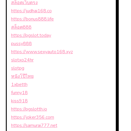
สล็อตเว็บตรง
https://judhai168.co
https://bonus888.life
สล็อต888
https://pgslot.today
pussy888
https://www.sexyauto168.xyz
slotxo24hr
slotpg
หนังโป๊ไทย
1xbetth
funny18
kiss918
https://pgslotth.io
https://joker356.com
https://samurai777.net