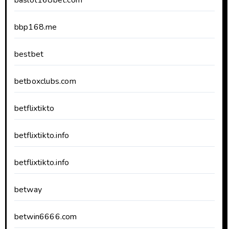
baslot168bet.com
bbp168.me
bestbet
betboxclubs.com
betflixtikto
betflixtikto.info
betflixtikto.info
betway
betwin6666.com