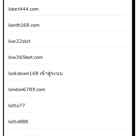
lcbet444.com
lionth168.com
live22slot
lnw365bet.com
lockdown168 เข้าสู่ระบบ
london6789.com
lotto77
lotto888