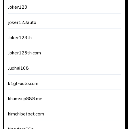
Joker123
joker123auto
Joker123th
Joker123th.com
Judhai168
k1gt-auto.com
khumsup888.me
kimchibetbet.com