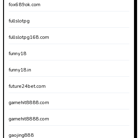
fox689ok.com
fullslotpg
fullslotpg168.com
funny18
funny18.in
future24bet.com
gamehit8888.com
gamehit8888.com
gaojing888