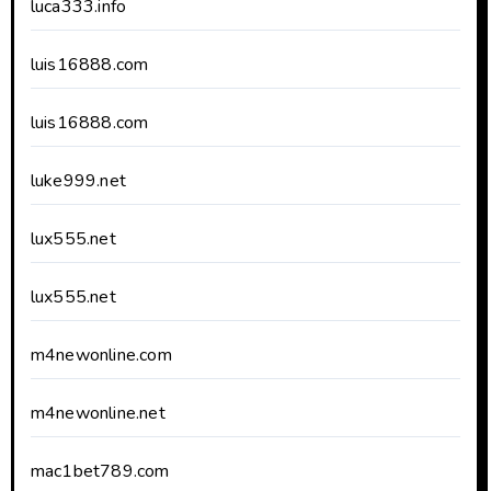
luca333.info
luis16888.com
luis16888.com
luke999.net
lux555.net
lux555.net
m4newonline.com
m4newonline.net
mac1bet789.com