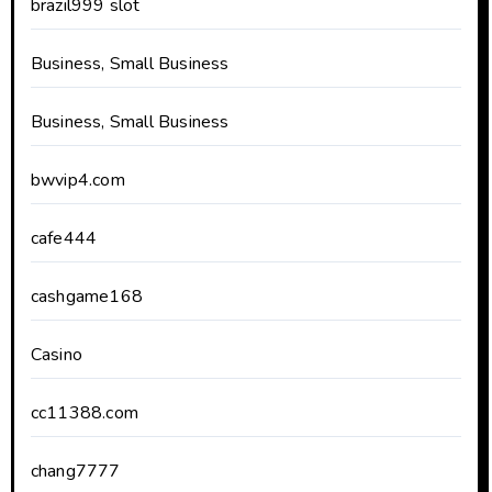
brazil999 slot
Business, Small Business
Business, Small Business
bwvip4.com
cafe444
cashgame168
Casino
cc11388.com
chang7777