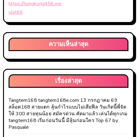
https://hongkong456.me
slot66
ความเห็นล่าสุด
เรื่องล่าสุด
Tangtem168 tangtem168e.com 13 กรกฎาคม 69
สล็อต168 สายแตก ลุ้นกำไรแบบไม่เสียฟีล วันเกิดนี้พี่จัด
ให้ 300 สายทุนน้อย สมัครด่วน คัดมาแล้ว เล่นได้ทุกเกม
tangtem168 เริ่มก่อนวันนี้ มีลุ้นก่อนใคร Top 67 by
Pasquale