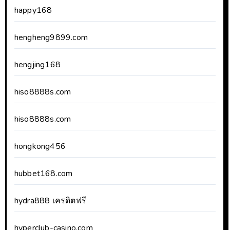
happy168
hengheng9899.com
hengjing168
hiso8888s.com
hiso8888s.com
hongkong456
hubbet168.com
hydra888 เครดิตฟรี
hyperclub-casino.com