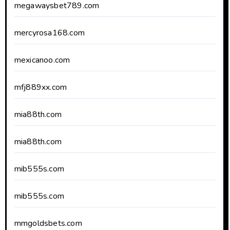
megawaysbet789.com
mercyrosa168.com
mexicanoo.com
mfj889xx.com
mia88th.com
mia88th.com
mib555s.com
mib555s.com
mmgoldsbets.com