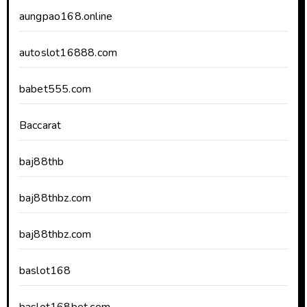
aungpao168.online
autoslot16888.com
babet555.com
Baccarat
baj88thb
baj88thbz.com
baj88thbz.com
baslot168