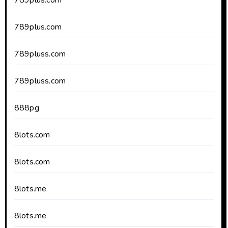
789plus.com
789pluss.com
789pluss.com
888pg
8lots.com
8lots.com
8lots.me
8lots.me