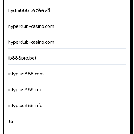
hydra888 เครดิตฟรี
hyperclub-casino.com
hyperclub-casino.com
ib888pro.bet
infyplus888.com
infyplus888.info
infyplus888.info
Jili