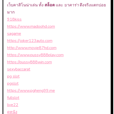
เว็บคาสิโนน่าเล่น ทั้ง
สล็อต
และ
บาคาร่า
ตึงจริงแตกบ่อย
มาก
918kiss
https://www.madoohd.com
sagame
https://joker123auto.com
http://www.movie87hd.com
https://www.pussy888play.com
https://pussy888win.com
sexybaccarat
pg slot
pgslot
https://www.pgheng99.me
fullslot
live22
ดูหนัง