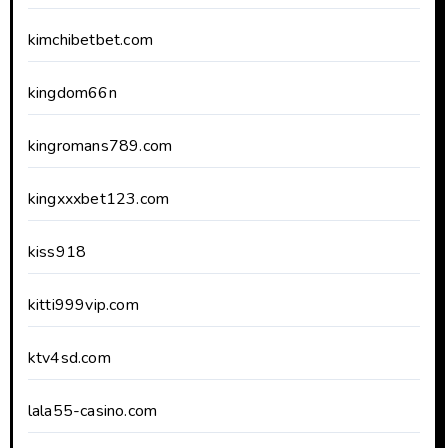
kimchibetbet.com
kingdom66n
kingromans789.com
kingxxxbet123.com
kiss918
kitti999vip.com
ktv4sd.com
lala55-casino.com