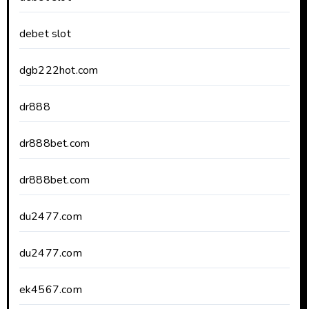
debet slot
dgb222hot.com
dr888
dr888bet.com
dr888bet.com
du2477.com
du2477.com
ek4567.com