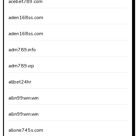
acebet789.com
aden168ss.com
aden168ss.com
adm789.info
adm789.vip
allbet24hr
allin99win.win
allin99win.win
allone745s.com