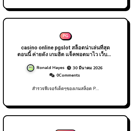
PG
casino online pgslot สล็อตน่าเล่นที่สุด
ตอนนี้ ค่ายดัง เกมฮิต แจ็คพอตมาไว เว็บแม่
funny18b.com เครดิตฟรี Top 6 by
Jamaal 11 เว็บใหญ่ April 69
Ronald Hayes
30 มีนาคม 2026
0Comments
สำรวจฟีเจอร์เด็ดๆของเกมสล็อต P…