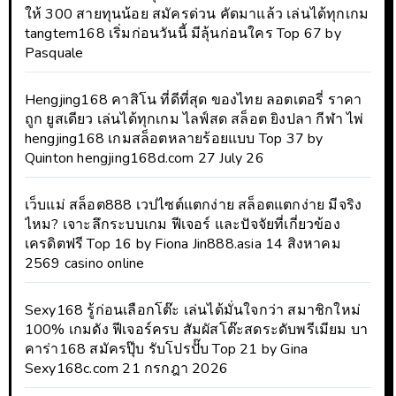
ให้ 300 สายทุนน้อย สมัครด่วน คัดมาแล้ว เล่นได้ทุกเกม
tangtem168 เริ่มก่อนวันนี้ มีลุ้นก่อนใคร Top 67 by
Pasquale
Hengjing168 คาสิโน ที่ดีที่สุด ของไทย ลอตเตอรี่ ราคา
ถูก ยูสเดียว เล่นได้ทุกเกม ไลฟ์สด สล็อต ยิงปลา กีฬา ไพ่
hengjing168 เกมสล็อตหลายร้อยแบบ Top 37 by
Quinton hengjing168d.com 27 July 26
เว็บแม่ สล็อต888 เวปไซต์แตกง่าย สล็อตแตกง่าย มีจริง
ไหม? เจาะลึกระบบเกม ฟีเจอร์ และปัจจัยที่เกี่ยวข้อง
เครดิตฟรี Top 16 by Fiona Jin888.asia 14 สิงหาคม
2569 casino online
Sexy168 รู้ก่อนเลือกโต๊ะ เล่นได้มั่นใจกว่า สมาชิกใหม่
100% เกมดัง ฟีเจอร์ครบ สัมผัสโต๊ะสดระดับพรีเมียม บา
คาร่า168 สมัครปุ๊บ รับโปรปั๊บ Top 21 by Gina
Sexy168c.com 21 กรกฎา 2026