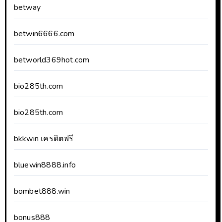
betway
betwin6666.com
betworld369hot.com
bio285th.com
bio285th.com
bkkwin เครดิตฟรี
bluewin8888.info
bombet888.win
bonus888