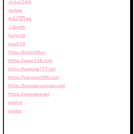
slotxo24hr
slotpg
หนังโป๊ไทย
1xbetth
funny18
kiss918
https://pgslotth.io
https://joker356.com
https://samurai777.net
https://tokyoslot88.com
https://betwayvietnam.com
https://jokerasia.net
pgslot
pgslot