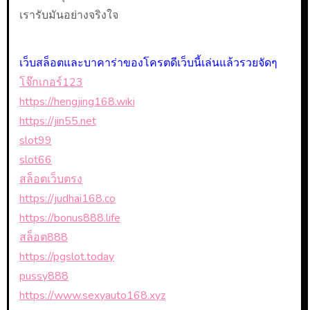
เรารับมันอย่างจริงใจ
เว็บสล็อตและบาคาร่าของโครตดีเว็บนี้เล่นแล้วรวยจัดๆ
โจ๊กเกอร์123
https://hengjing168.wiki
https://jin55.net
slot99
slot66
สล็อตเว็บตรง
https://judhai168.co
https://bonus888.life
สล็อต888
https://pgslot.today
pussy888
https://www.sexyauto168.xyz