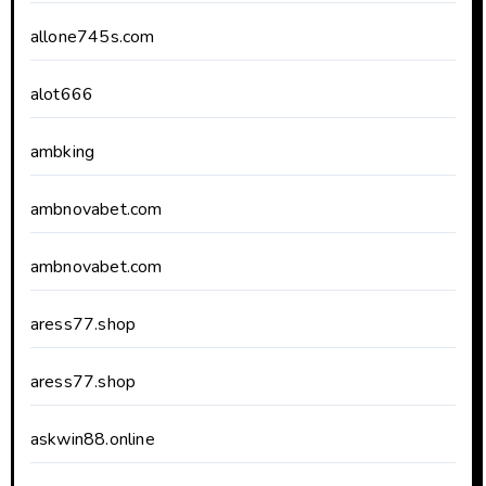
allone745s.com
alot666
ambking
ambnovabet.com
ambnovabet.com
aress77.shop
aress77.shop
askwin88.online