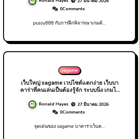
เครดิตฟรี Top 71 by Cory
Ronald Hayes
27 มีนาคม 2026
0Comments
pussy888 กับการฝึกพิจารณาเกมด้…
sagame
เว็บใหญ่ sagame เวปไซต์แตกง่าย เว็บบา
คาร่าที่คนเล่นเป็นต้องรู้จัก ระบบนิ่ง เกมไว
กำไรเข้ามือแบบจุกๆ ทดลองเล่น Top 67 by
Kerrie sagame168th.fun 19 พ.ค. 2026 คา
Ronald Hayes
27 มีนาคม 2026
สิโน
0Comments
จุดเด่นของ sagame บาคาร่าเว็บต…