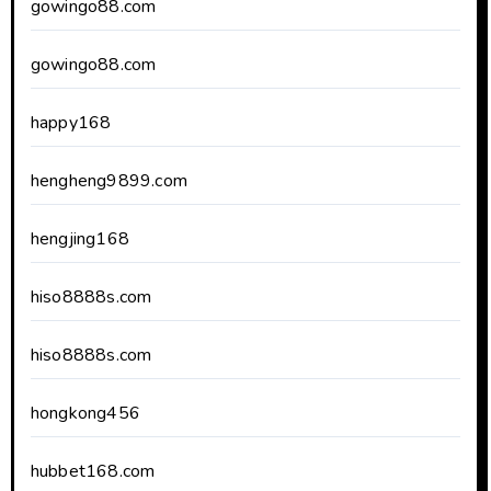
gowingo88.com
gowingo88.com
happy168
hengheng9899.com
hengjing168
hiso8888s.com
hiso8888s.com
hongkong456
hubbet168.com