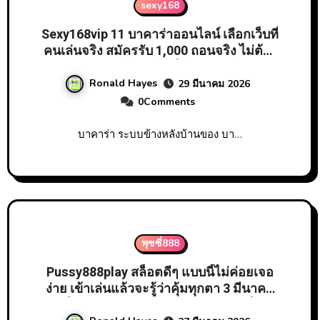
sexy168
Sexy168vip 11 บาคาร่าออนไลน์ เลือกเว็บที่
คนเล่นจริง สมัครรับ 1,000 ถอนจริง ไม่ต้อง
รอแอดมิน โปร่งใส เว็บใหญ่ ไว้ใจได้
sexy168vip สมัครใหม่ รับสิทธิ์ก่อนใคร
Ronald Hayes
29 มีนาคม 2026
Top 54 by Loreen sexy168vip.me
0Comments
บาคาร่า ระบบข้างหลังบ้านของ บา…
พุซซี่888
Pussy888play สล็อตดีๆ แบบนี้ไม่ค่อยเจอ
ง่าย เข้าเล่นแล้วจะรู้ว่าคุ้มทุกตา 3 มีนาคม
26 เว็บ ตรง pussy888play.win พนัน เว็บแม่