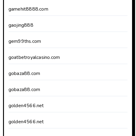
gamehit8888.com
gaojing888
gem99ths.com
goatbetroyalcasino.com
gobaza88.com
gobaza88.com
golden4566.net
golden4566.net