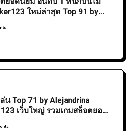
ยอดนิยม อันดับ 1 ที่นักปั่นไม่
ker123 ใหม่ล่าสุด Top 91 by
er123ths.shop 2 พฤษภา 25
nts
ล่น Top 71 by Alejandrina
er123 เว็บใหญ่ รวมเกมสล็อตยอด
February 25 casino
ents