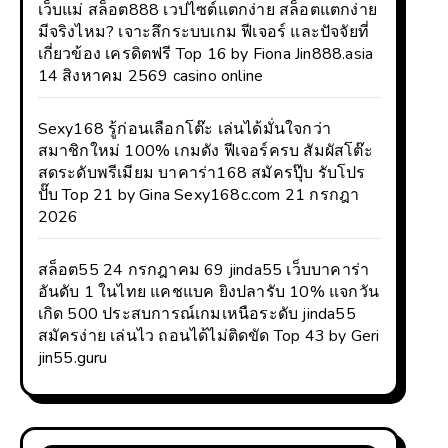
เว็บแม่ สล็อต888 เวปไซต์แตกง่าย สล็อตแตกง่าย
มีจริงไหม? เจาะลึกระบบเกม ฟีเจอร์ และปัจจัยที่
เกี่ยวข้อง เครดิตฟรี Top 16 by Fiona Jin888.asia
14 สิงหาคม 2569 casino online
Sexy168 รู้ก่อนเลือกโต๊ะ เล่นได้มั่นใจกว่า
สมาชิกใหม่ 100% เกมดัง ฟีเจอร์ครบ สัมผัสโต๊ะ
สดระดับพรีเมียม บาคาร่า168 สมัครปุ๊บ รับโปร
ปั๊บ Top 21 by Gina Sexy168c.com 21 กรกฎา
2026
สล็อต55 24 กรกฎาคม 69 jinda55 เว็บบาคาร่า
อันดับ 1 ในไทย แคชแบค ยิงปลารับ 10% แจกวัน
เกิด 500 ประสบการณ์เกมเหนือระดับ jinda55
สมัครง่าย เล่นไว ถอนได้ไม่ติดขัด Top 43 by Geri
jin55.guru