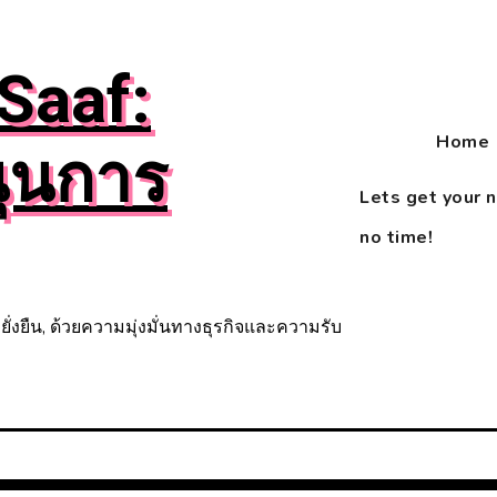
xSaaf:
Home
นุนการ
Lets get your n
no time!
่ยั่งยืน, ด้วยความมุ่งมั่นทางธุรกิจและความรับ