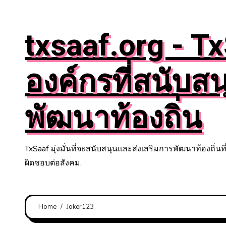
Skip
to
txsaaf.org - T
content
องค์กรที่สนับส
พัฒนาท้องถิ่น
TxSaaf มุ่งมั่นที่จะสนับสนุนและส่งเสริมการพัฒนาท้องถิ่นที
ผิดชอบต่อสังคม.
Home
Joker123