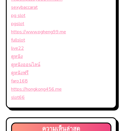
sexybaccarat
pg slot
pgslot
https://www.pgheng99.me
fullslot
live22
ดูหนัง
ดูหนังออนไลน์
ดูหนังฟรี
faro168
https://hongkong456.me
slot66
ความเห็นล่าสุด