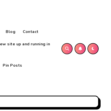
Blog
Contact
ew site up and running in
Pin Posts