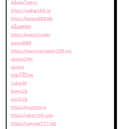
สล็อตเว็บตรง
https://judhai168.co
https://bonus888.life
สล็อต888
https://pgslot.today
pussy888
https://www.sexyauto168.xyz
slotxo24hr
slotpg
หนังโป๊ไทย
1xbetth
funny18
kiss918
https://pgslotth.io
https://joker356.com
https://samurai777.net