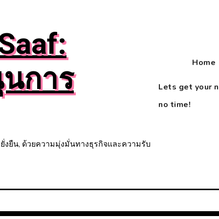
xSaaf:
Home
นุนการ
Lets get your n
no time!
่ยั่งยืน, ด้วยความมุ่งมั่นทางธุรกิจและความรับ