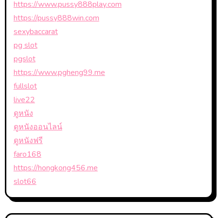
https://www.pussy888play.com
https://pussy888win.com
sexybaccarat
pg slot
pgslot
https://www.pgheng99.me
fullslot
live22
ดูหนัง
ดูหนังออนไลน์
ดูหนังฟรี
faro168
https://hongkong456.me
slot66