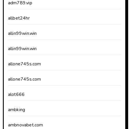
adm789.vip
allbet24hr
allin99win.win
allin99win.win
allone745s.com
allone745s.com
alot666
ambking
ambnovabet.com