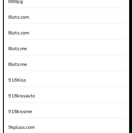
888pg
8lots.com
8lots.com
8lots.me
8lots.me
918Kiss
918kissauto
918kissme
9kpluss.com