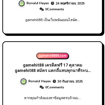
Top 36 by Thad
Ronald Hayes
24 พฤศจิกายน 2025
0Comments
gamehit88 เป็นเว็บพนันออนไลน์ค…
gamehit8888.com
gamehit88 เครดิตฟรี 17 ตุลาคม
gamehit88 สมัคร แตกถี่แทบทุกนาทีระบบ
ลื่นไม่หน่วงเหมาะกับผู้เล่นทุกระดับ Top 39
by Cheryl
Ronald Hayes
30 กันยายน 2025
0Comments
หากคุณกำลังมองหาข้อมูลครบถ้วนบ…