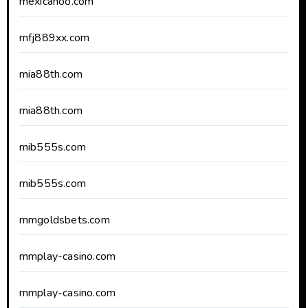
mexicanoo.com
mfj889xx.com
mia88th.com
mia88th.com
mib555s.com
mib555s.com
mmgoldsbets.com
mmplay-casino.com
mmplay-casino.com