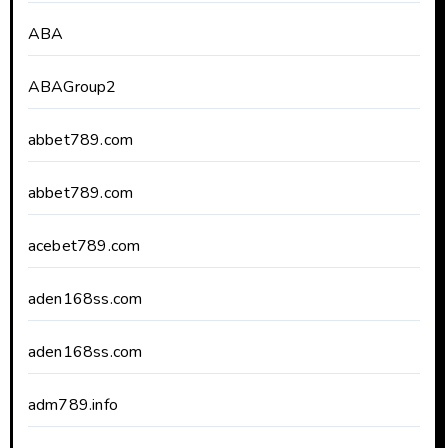
ABA
ABAGroup2
abbet789.com
abbet789.com
acebet789.com
aden168ss.com
aden168ss.com
adm789.info