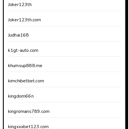
Joker123th
Joker123th.com
Judhai168
k1gt-auto.com
khumsup888.me
kimchibetbet.com
kingdom66n
kingromans789.com
kingxxxbet123.com