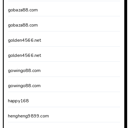
gobaza88.com
gobaza88.com
golden4566.net
golden4566.net
gowingo88.com
gowingo88.com
happy168
hengheng9899.com