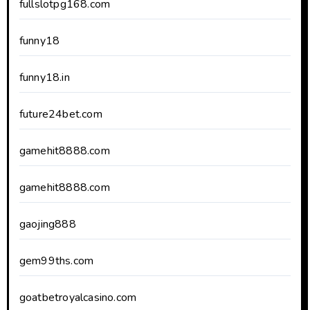
fullslotpg168.com
funny18
funny18.in
future24bet.com
gamehit8888.com
gamehit8888.com
gaojing888
gem99ths.com
goatbetroyalcasino.com