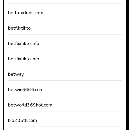
betboxclubs.com
betflixtikto
betflixtikto.info
betflixtikto.info
betway
betwin6666.com
betworld369hot.com
bio285th.com