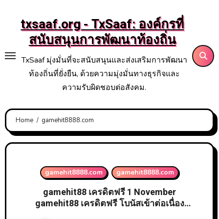
Skip
to
txsaaf.org - TxSaaf: องค์กรที่
content
สนับสนุนการพัฒนาท้องถิ่น
TxSaaf มุ่งมั่นที่จะสนับสนุนและส่งเสริมการพัฒนา
ท้องถิ่นที่ยั่งยืน, ด้วยความมุ่งมั่นทางธุรกิจและ
ความรับผิดชอบต่อสังคม.
Home
gamehit8888.com
gamehit8888.com
gamehit8888.com
gamehit88 เครดิตฟรี 1 November
gamehit88 เครดิตฟรี โบนัสเข้าต่อเนื่อง
ไม่มีสะดุดระบบดีเสถียรสุดแตกทุกค่ายดัง