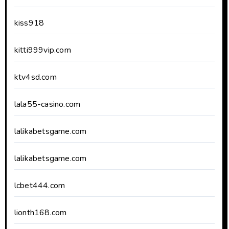
kiss918
kitti999vip.com
ktv4sd.com
lala55-casino.com
lalikabetsgame.com
lalikabetsgame.com
lcbet444.com
lionth168.com