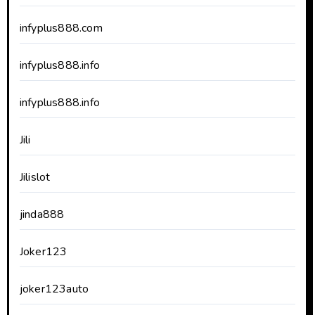
infyplus888.com
infyplus888.info
infyplus888.info
Jili
Jilislot
jinda888
Joker123
joker123auto