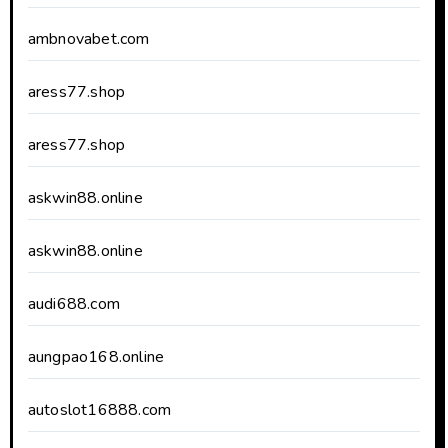
ambnovabet.com
aress77.shop
aress77.shop
askwin88.online
askwin88.online
audi688.com
aungpao168.online
autoslot16888.com