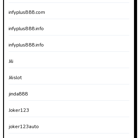
infyplus888.com
infyplus888.info
infyplus888.info
Jili
Jilislot
jinda888
Joker123
joker123auto