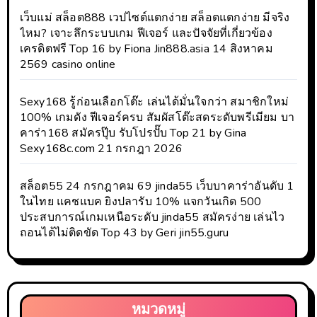
เว็บแม่ สล็อต888 เวปไซต์แตกง่าย สล็อตแตกง่าย มีจริง
ไหม? เจาะลึกระบบเกม ฟีเจอร์ และปัจจัยที่เกี่ยวข้อง
เครดิตฟรี Top 16 by Fiona Jin888.asia 14 สิงหาคม
2569 casino online
Sexy168 รู้ก่อนเลือกโต๊ะ เล่นได้มั่นใจกว่า สมาชิกใหม่
100% เกมดัง ฟีเจอร์ครบ สัมผัสโต๊ะสดระดับพรีเมียม บา
คาร่า168 สมัครปุ๊บ รับโปรปั๊บ Top 21 by Gina
Sexy168c.com 21 กรกฎา 2026
สล็อต55 24 กรกฎาคม 69 jinda55 เว็บบาคาร่าอันดับ 1
ในไทย แคชแบค ยิงปลารับ 10% แจกวันเกิด 500
ประสบการณ์เกมเหนือระดับ jinda55 สมัครง่าย เล่นไว
ถอนได้ไม่ติดขัด Top 43 by Geri jin55.guru
หมวดหมู่