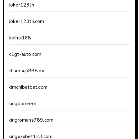
Joker123th
Joker123th.com
Judhai168
k1gt-auto.com
khumsup888.me
kimchibetbet.com
kingdom66n
kingromans789.com
kingxxxbet123.com