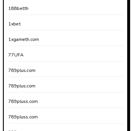
188betth
1xbet
1xgameth.com
77UFA
789plus.com
789plus.com
789pluss.com
789pluss.com