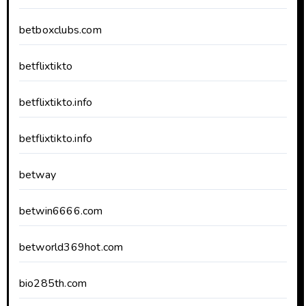
betboxclubs.com
betflixtikto
betflixtikto.info
betflixtikto.info
betway
betwin6666.com
betworld369hot.com
bio285th.com