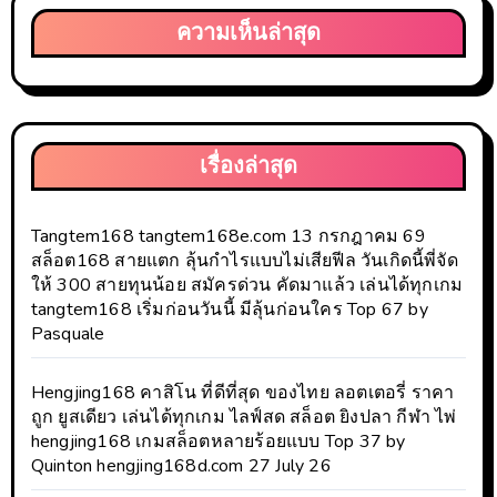
ความเห็นล่าสุด
เรื่องล่าสุด
Tangtem168 tangtem168e.com 13 กรกฎาคม 69
สล็อต168 สายแตก ลุ้นกำไรแบบไม่เสียฟีล วันเกิดนี้พี่จัด
ให้ 300 สายทุนน้อย สมัครด่วน คัดมาแล้ว เล่นได้ทุกเกม
tangtem168 เริ่มก่อนวันนี้ มีลุ้นก่อนใคร Top 67 by
Pasquale
Hengjing168 คาสิโน ที่ดีที่สุด ของไทย ลอตเตอรี่ ราคา
ถูก ยูสเดียว เล่นได้ทุกเกม ไลฟ์สด สล็อต ยิงปลา กีฬา ไพ่
hengjing168 เกมสล็อตหลายร้อยแบบ Top 37 by
Quinton hengjing168d.com 27 July 26