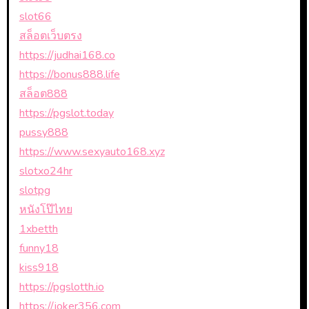
slot66
สล็อตเว็บตรง
https://judhai168.co
https://bonus888.life
สล็อต888
https://pgslot.today
pussy888
https://www.sexyauto168.xyz
slotxo24hr
slotpg
หนังโป๊ไทย
1xbetth
funny18
kiss918
https://pgslotth.io
https://joker356.com