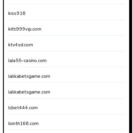
kiss918
kitti999vip.com
ktv4sd.com
lala55-casino.com
lalikabetsgame.com
lalikabetsgame.com
lcbet444.com
lionth168.com