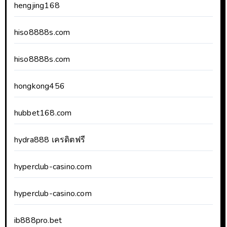
hengjing168
hiso8888s.com
hiso8888s.com
hongkong456
hubbet168.com
hydra888 เครดิตฟรี
hyperclub-casino.com
hyperclub-casino.com
ib888pro.bet