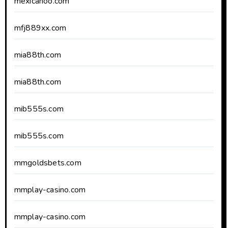
mexicanoo.com
mfj889xx.com
mia88th.com
mia88th.com
mib555s.com
mib555s.com
mmgoldsbets.com
mmplay-casino.com
mmplay-casino.com