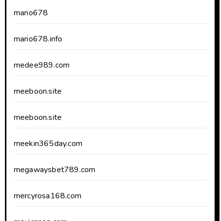
mario678
mario678.info
medee989.com
meeboon.site
meeboon.site
meekin365day.com
megawaysbet789.com
mercyrosa168.com