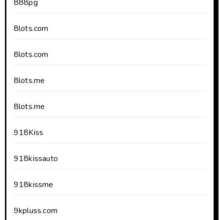
888pg
8lots.com
8lots.com
8lots.me
8lots.me
918Kiss
918kissauto
918kissme
9kpluss.com