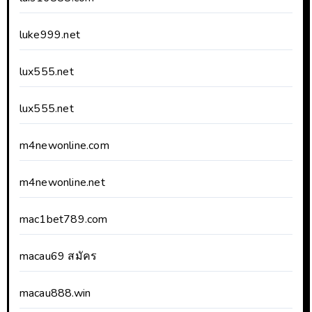
luke999.net
lux555.net
lux555.net
m4newonline.com
m4newonline.net
mac1bet789.com
macau69 สมัคร
macau888.win