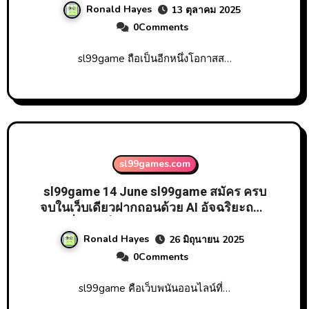
Trena
Ronald Hayes
13 ตุลาคม 2025
0Comments
sl99game ถือเป็นอีกหนึ่งโอกาสส…
sl99games.com
sl99game 14 June sl99game สมัคร ครบ
จบในเว็บเดียวฝากถอนด้วย AI อัจฉริยะถอน
เมื่อไหร่ก็ได้เงิน Top 99 by Lenore
Ronald Hayes
26 มิถุนายน 2025
0Comments
sl99game คือเว็บพนันออนไลน์ที่…