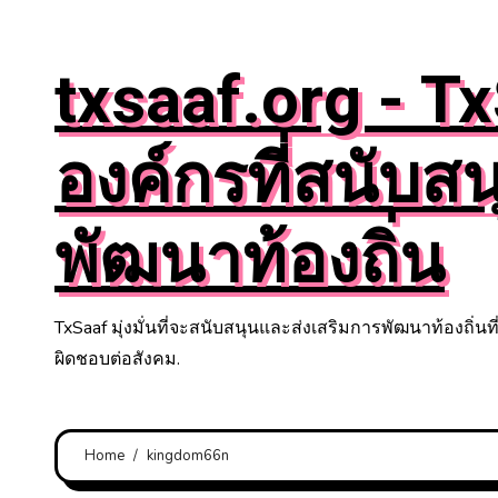
Skip
to
txsaaf.org - T
content
องค์กรที่สนับส
พัฒนาท้องถิ่น
TxSaaf มุ่งมั่นที่จะสนับสนุนและส่งเสริมการพัฒนาท้องถิ่นที
ผิดชอบต่อสังคม.
Home
kingdom66n