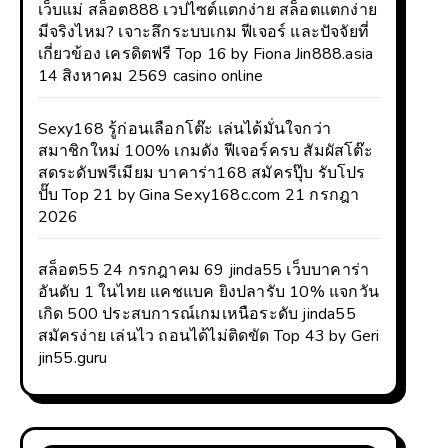
เว็บแม่ สล็อต888 เวปไซต์แตกง่าย สล็อตแตกง่าย
มีจริงไหม? เจาะลึกระบบเกม ฟีเจอร์ และปัจจัยที่
เกี่ยวข้อง เครดิตฟรี Top 16 by Fiona Jin888.asia
14 สิงหาคม 2569 casino online
Sexy168 รู้ก่อนเลือกโต๊ะ เล่นได้มั่นใจกว่า
สมาชิกใหม่ 100% เกมดัง ฟีเจอร์ครบ สัมผัสโต๊ะ
สดระดับพรีเมียม บาคาร่า168 สมัครปุ๊บ รับโปร
ปั๊บ Top 21 by Gina Sexy168c.com 21 กรกฎา
2026
สล็อต55 24 กรกฎาคม 69 jinda55 เว็บบาคาร่า
อันดับ 1 ในไทย แคชแบค ยิงปลารับ 10% แจกวัน
เกิด 500 ประสบการณ์เกมเหนือระดับ jinda55
สมัครง่าย เล่นไว ถอนได้ไม่ติดขัด Top 43 by Geri
jin55.guru