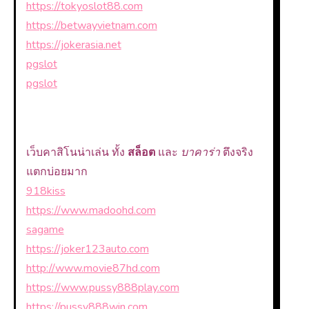
https://tokyoslot88.com
https://betwayvietnam.com
https://jokerasia.net
pgslot
pgslot
เว็บคาสิโนน่าเล่น ทั้ง
สล็อต
และ
บาคาร่า
ตึงจริง
แตกบ่อยมาก
918kiss
https://www.madoohd.com
sagame
https://joker123auto.com
http://www.movie87hd.com
https://www.pussy888play.com
https://pussy888win.com