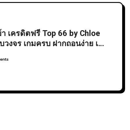
้า เครดิตฟรี Top 66 by Chloe
วงจร เกมครบ ฝากถอนง่าย เล่น
ิโนออนไลน์
ents