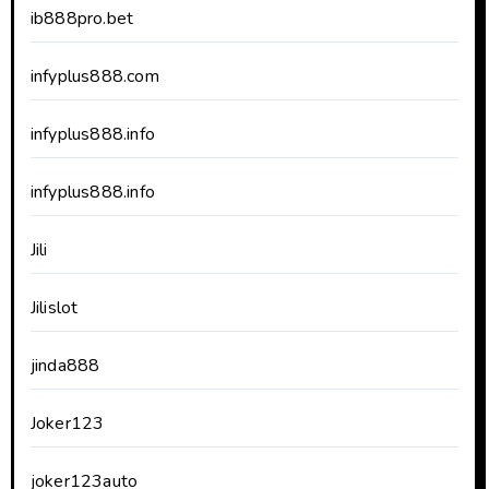
ib888pro.bet
infyplus888.com
infyplus888.info
infyplus888.info
Jili
Jilislot
jinda888
Joker123
joker123auto