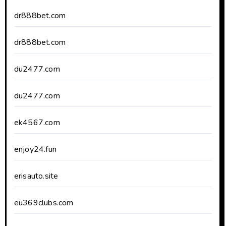
dr888bet.com
dr888bet.com
du2477.com
du2477.com
ek4567.com
enjoy24.fun
erisauto.site
eu369clubs.com