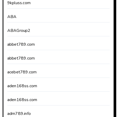
9kpluss.com
ABA
ABAGroup2
abbet789.com
abbet789.com
acebet789.com
aden168ss.com
aden168ss.com
adm789.info