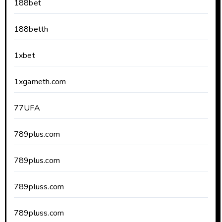
188bet
188betth
1xbet
1xgameth.com
77UFA
789plus.com
789plus.com
789pluss.com
789pluss.com