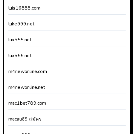
luis16888.com
luke999.net
lux555.net
lux555.net
m4newonline.com
m4newonline.net
mac1bet789.com
macau69 สมัคร