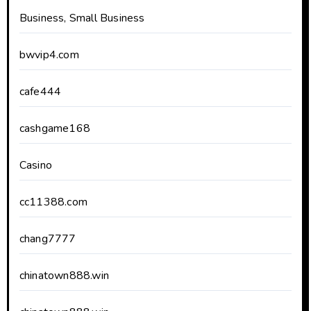
Business, Small Business
bwvip4.com
cafe444
cashgame168
Casino
cc11388.com
chang7777
chinatown888.win