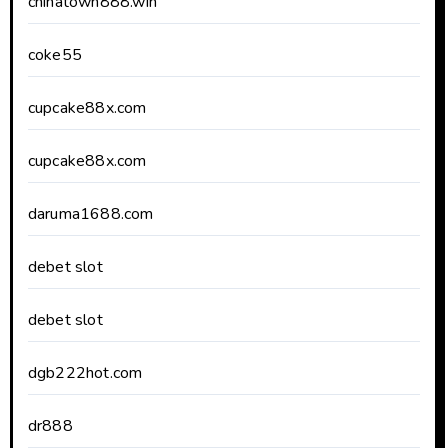
chinatown888.win
coke55
cupcake88x.com
cupcake88x.com
daruma1688.com
debet slot
debet slot
dgb222hot.com
dr888