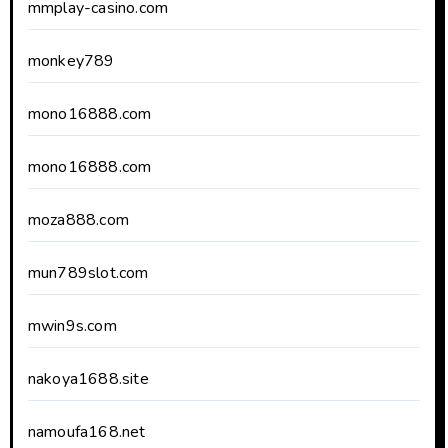
mmplay-casino.com
monkey789
mono16888.com
mono16888.com
moza888.com
mun789slot.com
mwin9s.com
nakoya1688.site
namoufa168.net