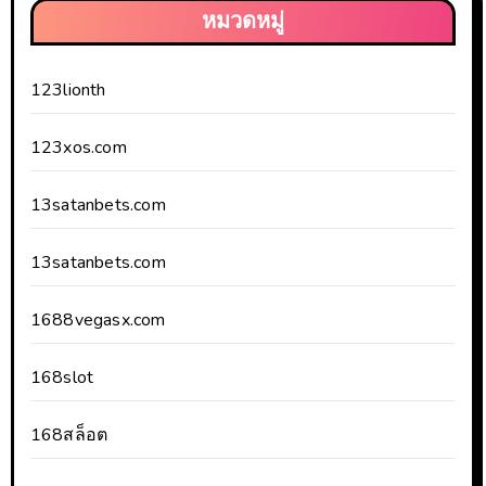
หมวดหมู่
123lionth
123xos.com
13satanbets.com
13satanbets.com
1688vegasx.com
168slot
168สล็อต