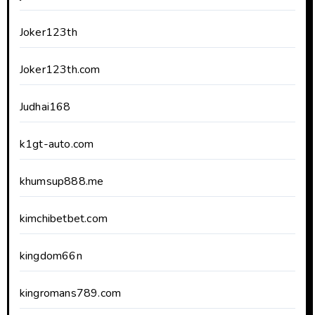
Joker123th
Joker123th.com
Judhai168
k1gt-auto.com
khumsup888.me
kimchibetbet.com
kingdom66n
kingromans789.com