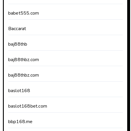
babet555.com
Baccarat
baj88thb
baj88thbz.com
baj88thbz.com
baslot168
baslot168bet.com
bbp168.me