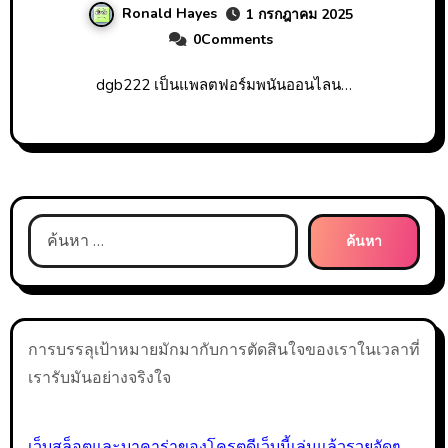
Ronald Hayes
1 กรกฎาคม 2025
0Comments
dgb222 เป็นแพลตฟอร์มพนันออนไลน…
ค้นหา
สำหรับ:
การบรรลุเป้าหมายมักมากับการตัดสินใจของเราในเวลาที่
เรารับมันอย่างจริงใจ
เว็บสล็อตและบาคาร่าของโครตดีเว็บนี้เล่นแล้วรวยจัดๆ