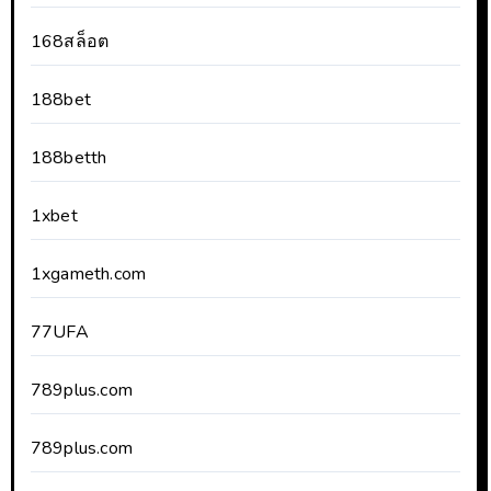
168สล็อต
188bet
188betth
1xbet
1xgameth.com
77UFA
789plus.com
789plus.com