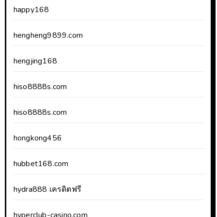
happy168
hengheng9899.com
hengjing168
hiso8888s.com
hiso8888s.com
hongkong456
hubbet168.com
hydra888 เครดิตฟรี
hyperclub-casino.com