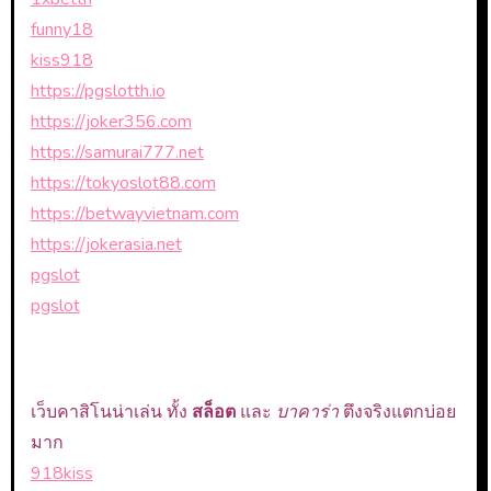
funny18
kiss918
https://pgslotth.io
https://joker356.com
https://samurai777.net
https://tokyoslot88.com
https://betwayvietnam.com
https://jokerasia.net
pgslot
pgslot
เว็บคาสิโนน่าเล่น ทั้ง
สล็อต
และ
บาคาร่า
ตึงจริงแตกบ่อย
มาก
918kiss