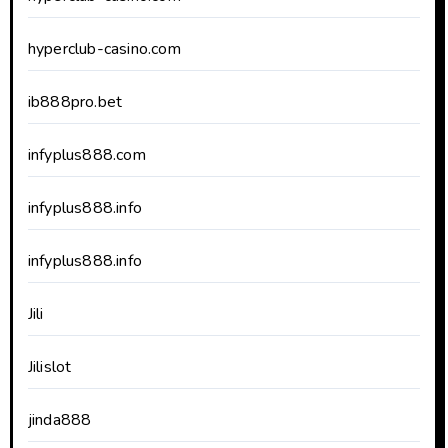
hyperclub-casino.com
ib888pro.bet
infyplus888.com
infyplus888.info
infyplus888.info
Jili
Jilislot
jinda888