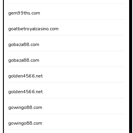
gem99ths.com
goatbetroyalcasino.com
gobaza88.com
gobaza88.com
golden4566.net
golden4566.net
gowingo88.com
gowingo88.com