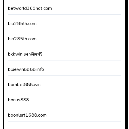
betworld369hot.com
bio285th.com
bio285th.com
bkkwin เครดิตฟรี
bluewin8888.info
bombet888.win
bonus888
boonlert1688.com