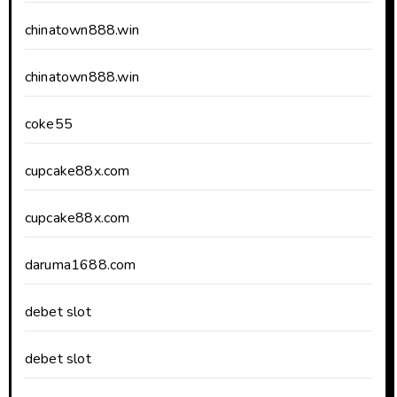
chinatown888.win
chinatown888.win
coke55
cupcake88x.com
cupcake88x.com
daruma1688.com
debet slot
debet slot