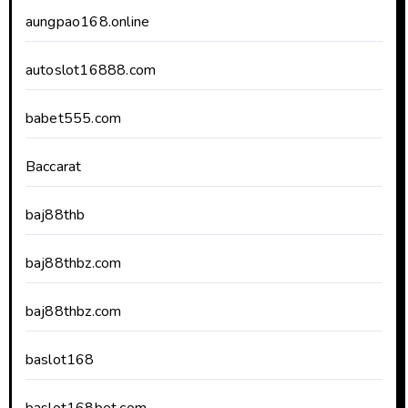
aungpao168.online
autoslot16888.com
babet555.com
Baccarat
baj88thb
baj88thbz.com
baj88thbz.com
baslot168