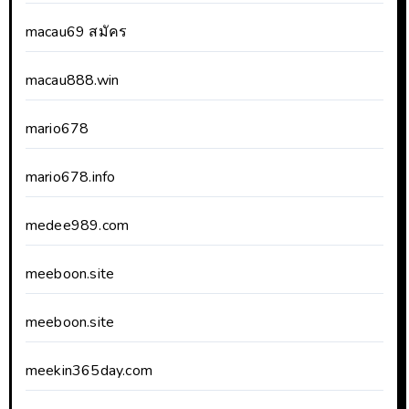
macau69 สมัคร
macau888.win
mario678
mario678.info
medee989.com
meeboon.site
meeboon.site
meekin365day.com