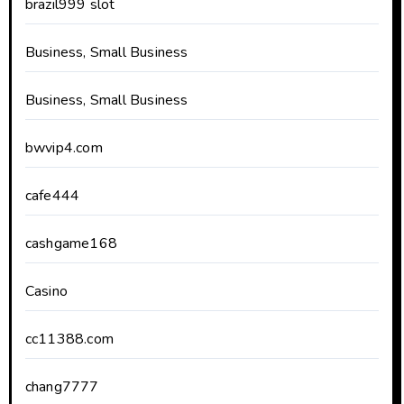
brazil999 slot
Business, Small Business
Business, Small Business
bwvip4.com
cafe444
cashgame168
Casino
cc11388.com
chang7777