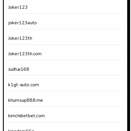
Joker123
joker123auto
Joker123th
Joker123th.com
Judhai168
k1gt-auto.com
khumsup888.me
kimchibetbet.com