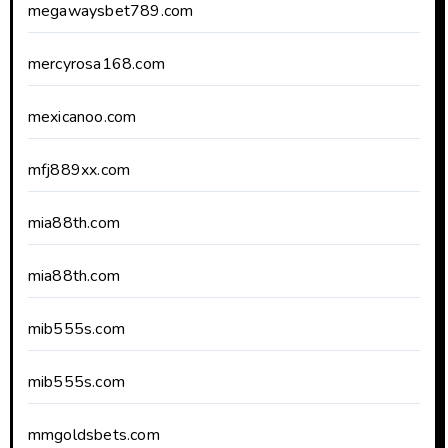
megawaysbet789.com
mercyrosa168.com
mexicanoo.com
mfj889xx.com
mia88th.com
mia88th.com
mib555s.com
mib555s.com
mmgoldsbets.com