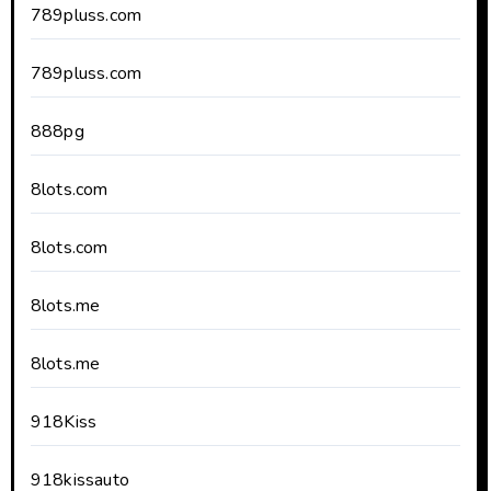
789pluss.com
789pluss.com
888pg
8lots.com
8lots.com
8lots.me
8lots.me
918Kiss
918kissauto