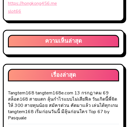
https://hongkong456.me
slot66
ความเห็นล่าสุด
เรื่องล่าสุด
Tangtem168 tangtem168e.com 13 กรกฎาคม 69
สล็อต168 สายแตก ลุ้นกำไรแบบไม่เสียฟีล วันเกิดนี้พี่จัด
ให้ 300 สายทุนน้อย สมัครด่วน คัดมาแล้ว เล่นได้ทุกเกม
tangtem168 เริ่มก่อนวันนี้ มีลุ้นก่อนใคร Top 67 by
Pasquale