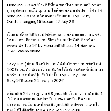
Hengjing168 คาสิโน ที่ดีที่สุด ของไทย ลอตเตอรี่ ราคา
ถูก ยูสเดียว เล่นได้ทุกเกม ไลฟ์สด สล็อต ยิงปลา กีฬา ไพ่
hengjing168 เกมสล็อตหลายร้อยแบบ Top 37 by
Quinton hengjing168d.com 27 July 26
เว็บแม่ สล็อต888 เวปไซต์แตกง่าย สล็อตแตกง่าย มีจริง
ไหม? เจาะลึกระบบเกม ฟีเจอร์ และปัจจัยที่เกี่ยวข้อง
เครดิตฟรี Top 16 by Fiona Jin888.asia 14 สิงหาคม
2569 casino online
Sexy168 รู้ก่อนเลือกโต๊ะ เล่นได้มั่นใจกว่า สมาชิกใหม่
100% เกมดัง ฟีเจอร์ครบ สัมผัสโต๊ะสดระดับพรีเมียม บา
คาร่า168 สมัครปุ๊บ รับโปรปั๊บ Top 21 by Gina
Sexy168c.com 21 กรกฎา 2026
สล็อต55 24 กรกฎาคม 69 jinda55 เว็บบาคาร่าอันดับ 1
ในไทย แคชแบค ยิงปลารับ 10% แจกวันเกิด 500
ประสบการณ์เกมเหนือระดับ jinda55 สมัครง่าย เล่นไว
ถอนได้ไม่ติดขัด Top 43 by Geri jin55.guru