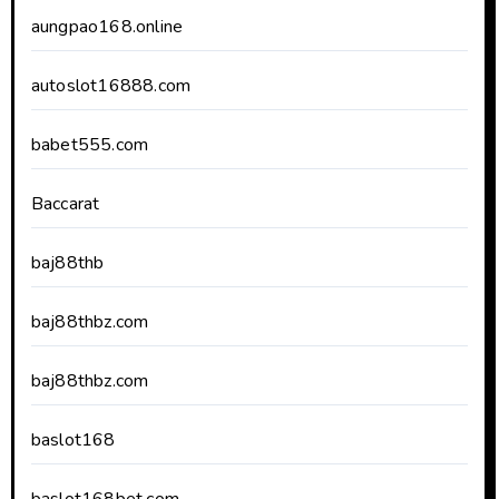
aungpao168.online
autoslot16888.com
babet555.com
Baccarat
baj88thb
baj88thbz.com
baj88thbz.com
baslot168