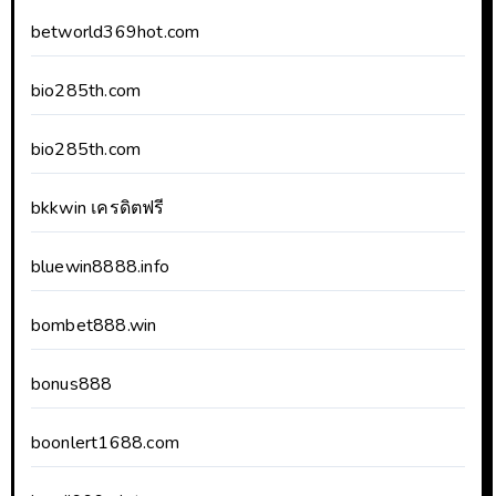
betworld369hot.com
bio285th.com
bio285th.com
bkkwin เครดิตฟรี
bluewin8888.info
bombet888.win
bonus888
boonlert1688.com