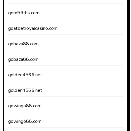
gem99ths.com
goatbetroyalcasino.com
gobaza88.com
gobaza88.com
golden4566.net
golden4566.net
gowingo88.com
gowingo88.com