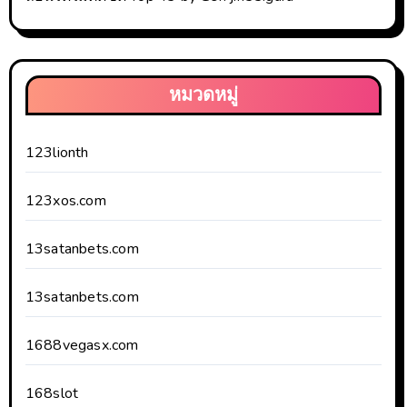
หมวดหมู่
123lionth
123xos.com
13satanbets.com
13satanbets.com
1688vegasx.com
168slot