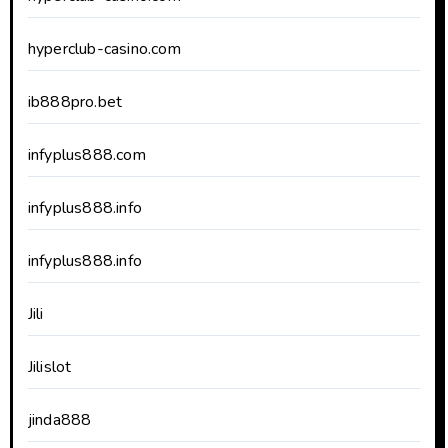
hyperclub-casino.com
ib888pro.bet
infyplus888.com
infyplus888.info
infyplus888.info
Jili
Jilislot
jinda888