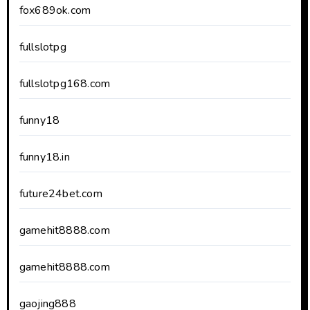
fox689ok.com
fullslotpg
fullslotpg168.com
funny18
funny18.in
future24bet.com
gamehit8888.com
gamehit8888.com
gaojing888