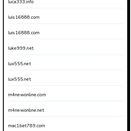
luca333.info
luis16888.com
luis16888.com
luke999.net
lux555.net
lux555.net
m4newonline.com
m4newonline.net
mac1bet789.com