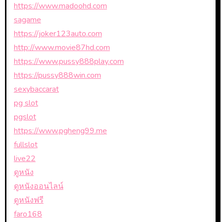
https://www.madoohd.com
sagame
https://joker123auto.com
http://www.movie87hd.com
https://www.pussy888play.com
https://pussy888win.com
sexybaccarat
pg slot
pgslot
https://www.pgheng99.me
fullslot
live22
ดูหนัง
ดูหนังออนไลน์
ดูหนังฟรี
faro168