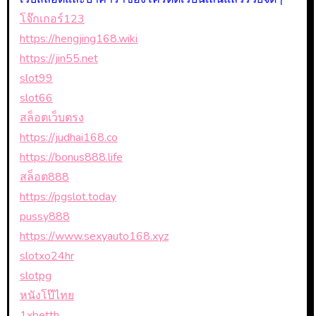
โจ๊กเกอร์123
https://hengjing168.wiki
https://jin55.net
slot99
slot66
สล็อตเว็บตรง
https://judhai168.co
https://bonus888.life
สล็อต888
https://pgslot.today
pussy888
https://www.sexyauto168.xyz
slotxo24hr
slotpg
หนังโป๊ไทย
1xbetth