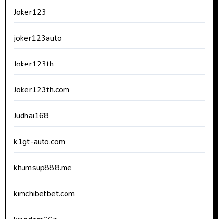
Joker123
joker123auto
Joker123th
Joker123th.com
Judhai168
k1gt-auto.com
khumsup888.me
kimchibetbet.com