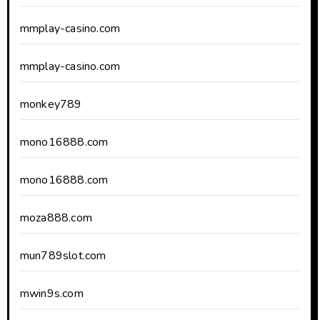
mmplay-casino.com
mmplay-casino.com
monkey789
mono16888.com
mono16888.com
moza888.com
mun789slot.com
mwin9s.com