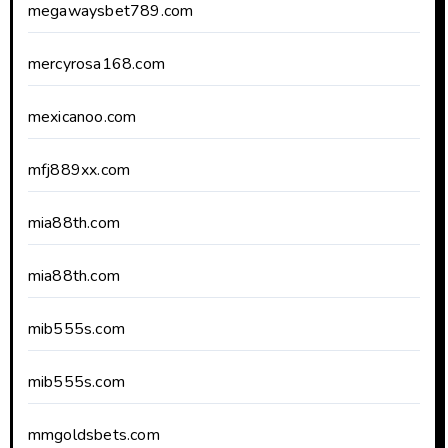
megawaysbet789.com
mercyrosa168.com
mexicanoo.com
mfj889xx.com
mia88th.com
mia88th.com
mib555s.com
mib555s.com
mmgoldsbets.com