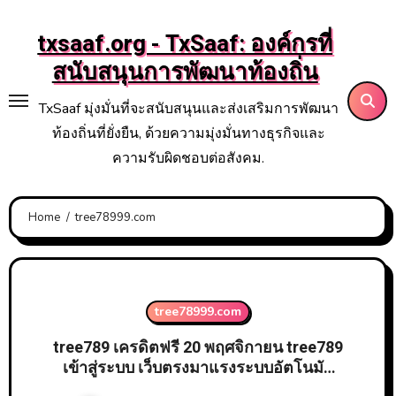
Skip
to
txsaaf.org - TxSaaf: องค์กรที่
content
สนับสนุนการพัฒนาท้องถิ่น
TxSaaf มุ่งมั่นที่จะสนับสนุนและส่งเสริมการพัฒนา
ท้องถิ่นที่ยั่งยืน, ด้วยความมุ่งมั่นทางธุรกิจและ
ความรับผิดชอบต่อสังคม.
Home
tree78999.com
tree78999.com
tree789 เครดิตฟรี 20 พฤศจิกายน tree789
เข้าสู่ระบบ เว็บตรงมาแรงระบบอัตโนมัติ
100%ไม่ติดเทิร์นโอเวอร์ Top 4 by