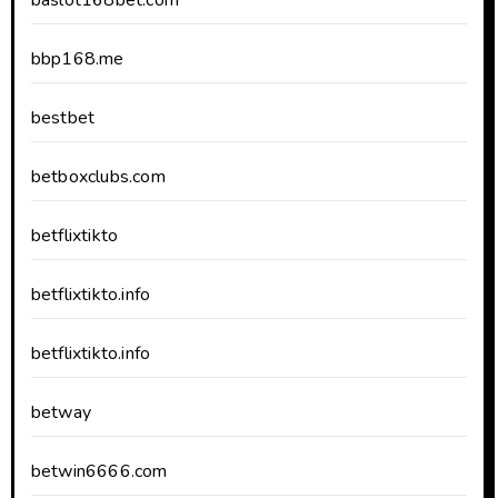
baslot168bet.com
bbp168.me
bestbet
betboxclubs.com
betflixtikto
betflixtikto.info
betflixtikto.info
betway
betwin6666.com