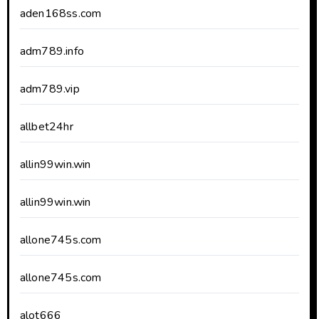
aden168ss.com
adm789.info
adm789.vip
allbet24hr
allin99win.win
allin99win.win
allone745s.com
allone745s.com
alot666