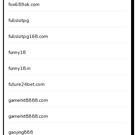
fox689ok.com
fullslotpg
fullslotpg168.com
funny18
funny18.in
future24bet.com
gamehit8888.com
gamehit8888.com
gaojing888