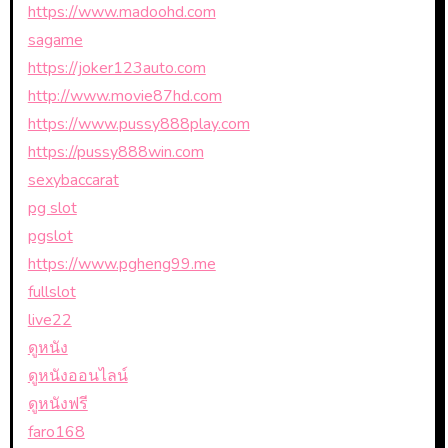
https://www.madoohd.com
sagame
https://joker123auto.com
http://www.movie87hd.com
https://www.pussy888play.com
https://pussy888win.com
sexybaccarat
pg slot
pgslot
https://www.pgheng99.me
fullslot
live22
ดูหนัง
ดูหนังออนไลน์
ดูหนังฟรี
faro168