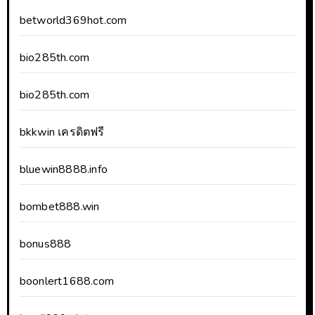
betworld369hot.com
bio285th.com
bio285th.com
bkkwin เครดิตฟรี
bluewin8888.info
bombet888.win
bonus888
boonlert1688.com