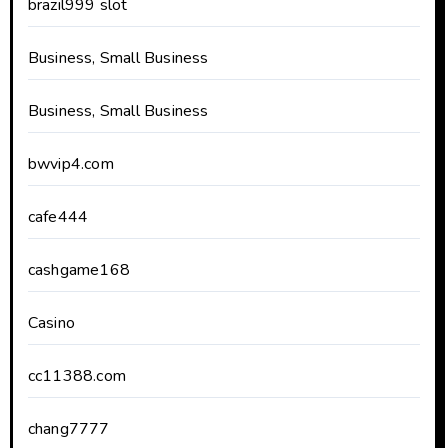
brazil999 slot
Business, Small Business
Business, Small Business
bwvip4.com
cafe444
cashgame168
Casino
cc11388.com
chang7777