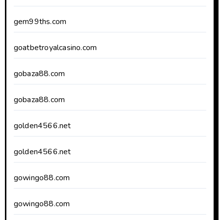
gem99ths.com
goatbetroyalcasino.com
gobaza88.com
gobaza88.com
golden4566.net
golden4566.net
gowingo88.com
gowingo88.com