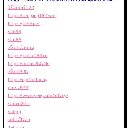
โจ๊กเกอร์123
https://hengjing168.wiki
https://jin55.net
slot99
slot66
สล็อตเว็บตรง
https://judhai168.co
https://bonus888.life
สล็อต888
https://pgslot.today
pussy888
https://www.sexyauto168.xyz
slotxo24hr
slotpg
หนังโป๊ไทย
1xbetth