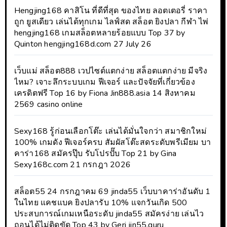
Hengjing168 คาสิโน ที่ดีที่สุด ของไทย ลอตเตอรี่ ราคา
ถูก ยูสเดียว เล่นได้ทุกเกม ไลฟ์สด สล็อต ยิงปลา กีฬา ไพ่
hengjing168 เกมสล็อตหลายร้อยแบบ Top 37 by
Quinton hengjing168d.com 27 July 26
เว็บแม่ สล็อต888 เวปไซต์แตกง่าย สล็อตแตกง่าย มีจริง
ไหม? เจาะลึกระบบเกม ฟีเจอร์ และปัจจัยที่เกี่ยวข้อง
เครดิตฟรี Top 16 by Fiona Jin888.asia 14 สิงหาคม
2569 casino online
Sexy168 รู้ก่อนเลือกโต๊ะ เล่นได้มั่นใจกว่า สมาชิกใหม่
100% เกมดัง ฟีเจอร์ครบ สัมผัสโต๊ะสดระดับพรีเมียม บา
คาร่า168 สมัครปุ๊บ รับโปรปั๊บ Top 21 by Gina
Sexy168c.com 21 กรกฎา 2026
สล็อต55 24 กรกฎาคม 69 jinda55 เว็บบาคาร่าอันดับ 1
ในไทย แคชแบค ยิงปลารับ 10% แจกวันเกิด 500
ประสบการณ์เกมเหนือระดับ jinda55 สมัครง่าย เล่นไว
ถอนได้ไม่ติดขัด Top 43 by Geri jin55.guru