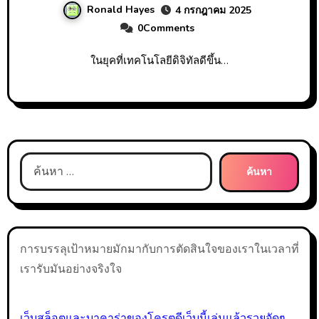
Meridith
Ronald Hayes
4 กรกฎาคม 2025
0Comments
ในยุคที่เทคโนโลยีดิจิทัลดีขึ้น…
ค้นหา
สำหรับ:
การบรรลุเป้าหมายมักมากับการตัดสินใจของเราในเวลาที่
เรารับมันอย่างจริงใจ
เว็บสล็อตและบาคาร่าของโครตดีเว็บนี้เล่นแล้วรวยจัดๆ