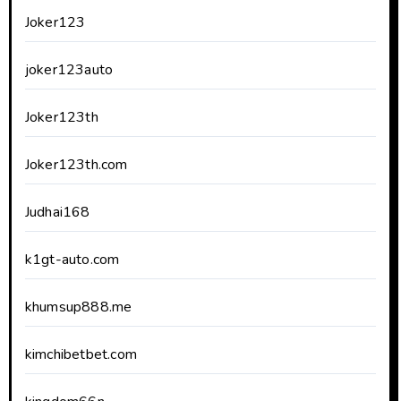
Joker123
joker123auto
Joker123th
Joker123th.com
Judhai168
k1gt-auto.com
khumsup888.me
kimchibetbet.com