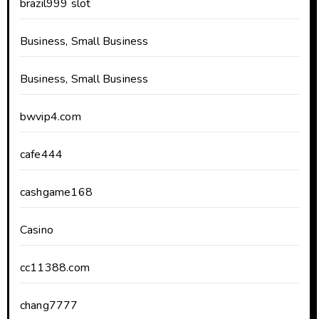
brazil999 slot
Business, Small Business
Business, Small Business
bwvip4.com
cafe444
cashgame168
Casino
cc11388.com
chang7777