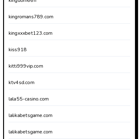
kingdom66n
kingromans789.com
kingxxxbet123.com
kiss918
kitti999vip.com
ktv4sd.com
lala55-casino.com
lalikabetsgame.com
lalikabetsgame.com