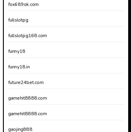
fox689ok.com
fullslotpg
fullslotpg168.com
funny18
funny18.in
future24bet.com
gamehit8888.com
gamehit8888.com
gaojing888