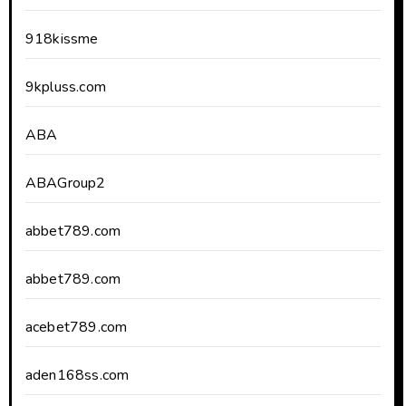
918kissme
9kpluss.com
ABA
ABAGroup2
abbet789.com
abbet789.com
acebet789.com
aden168ss.com