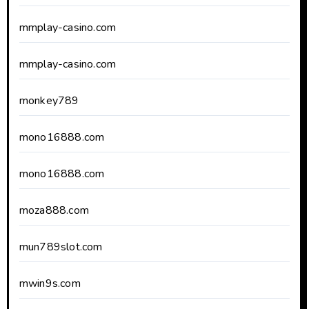
mmplay-casino.com
mmplay-casino.com
monkey789
mono16888.com
mono16888.com
moza888.com
mun789slot.com
mwin9s.com