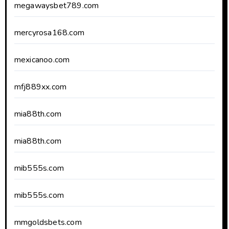
megawaysbet789.com
mercyrosa168.com
mexicanoo.com
mfj889xx.com
mia88th.com
mia88th.com
mib555s.com
mib555s.com
mmgoldsbets.com