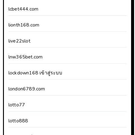
lcbet444.com
lionth168.com
live22slot
lnw365bet.com
lockdown168 เข้าสู่ระบบ
london6789.com
lotto77
lotto888