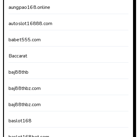
aungpao168.online
autoslot16888.com
babet555.com
Baccarat
baj88thb
baj88thbz.com
baj88thbz.com
baslot168