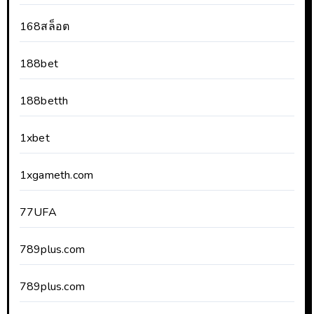
168สล็อต
188bet
188betth
1xbet
1xgameth.com
77UFA
789plus.com
789plus.com