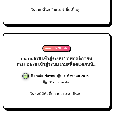
ในสมัยที่โลกอินเตอร์เน็ตเป็นศู…
mario678.info
mario678 เข้าสู่ระบบ 17 พฤศจิกายน
mario678 เข้าสู่ระบบ เกมสล็อตแตกหนัก
ลุ้นรางวัลทุกการหมุนรวมเกมเดิมพันยอด
นิยมเล่นได้ทุกเวลา Top 65 by Maira
Ronald Hayes
16 สิงหาคม 2025
0Comments
ในยุคดิจิทัลที่ความสะดวกเป็นหั…