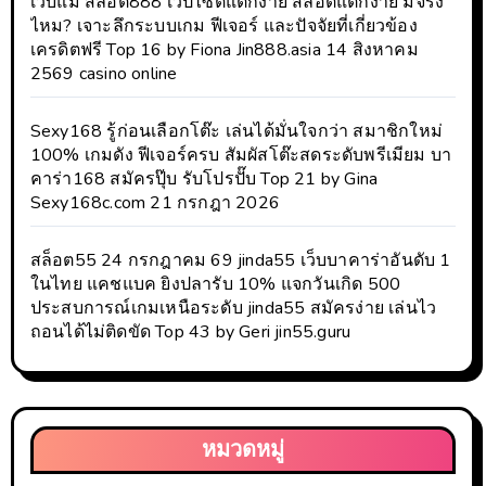
เว็บแม่ สล็อต888 เวปไซต์แตกง่าย สล็อตแตกง่าย มีจริง
ไหม? เจาะลึกระบบเกม ฟีเจอร์ และปัจจัยที่เกี่ยวข้อง
เครดิตฟรี Top 16 by Fiona Jin888.asia 14 สิงหาคม
2569 casino online
Sexy168 รู้ก่อนเลือกโต๊ะ เล่นได้มั่นใจกว่า สมาชิกใหม่
100% เกมดัง ฟีเจอร์ครบ สัมผัสโต๊ะสดระดับพรีเมียม บา
คาร่า168 สมัครปุ๊บ รับโปรปั๊บ Top 21 by Gina
Sexy168c.com 21 กรกฎา 2026
สล็อต55 24 กรกฎาคม 69 jinda55 เว็บบาคาร่าอันดับ 1
ในไทย แคชแบค ยิงปลารับ 10% แจกวันเกิด 500
ประสบการณ์เกมเหนือระดับ jinda55 สมัครง่าย เล่นไว
ถอนได้ไม่ติดขัด Top 43 by Geri jin55.guru
หมวดหมู่