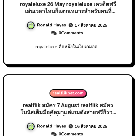
royaleluxe 26 May royaleluxe เครดิตฟรี
เล่นเวลาไหนก็แตกเหมาะสำหรับคนที่
ต้องการเล่นยาว ๆ แบบไม่สะดุดเล่นตามได้
เลยไม่ต้องคิดเอง Top 72 by Romeo
Ronald Hayes
17 สิงหาคม 2025
0Comments
royaleluxe คือหนึ่งในเว็บเกมออ…
realflikbet.com
realflik สมัคร 7 August realflik สมัคร
โบนัสเต็มมือคัดมาแต่เกมดังสายฟรีก็รวย
สนุกทุกเวลาปั่นกี่ครั้งก็เข้าทุกเกมมันส์ Top
31 by Mitzi
Ronald Hayes
16 สิงหาคม 2025
0Comments