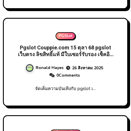
PGSlot
Pgslot Couppie.com 15 ตุลา 68 pgslot
เว็บตรง ลิขสิทธิ์แท้ มีใบเซอร์รับรอง เช็คอิน
ทุกวันรับฟรี 100 ไม่ผ่านเอเย่นต์บาคาร่า
สล็อต ยิงปลา pgslot แจก จ่าย จริง ไม่ขาย
Ronald Hayes
26 สิงหาคม 2025
ฝัน Top 19 by Odell
0Comments
จัดเต็มความบันเทิงกับ pgslot เ…