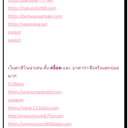
https://samurai777.net
https://tokyoslot88.com
https://betwayvietnam.com
https://jokerasia.net
pgslot
pgslot
เว็บคาสิโนน่าเล่น ทั้ง
สล็อต
และ
บาคาร่า
ตึงจริงแตกบ่อย
มาก
918kiss
https://www.madoohd.com
sagame
https://joker123auto.com
http://www.movie87hd.com
https://www.pussy888play.com