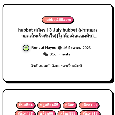
hubbet168.com
hubbet สมัคร 13 July hubbet {ฝากถอน
วอลเล็ทเร็วทันใจ}{ไม่ต้องง้อแอดมิน}
{ปลอดภัยแม่นยำทุกขั้นตอน}{รับค่าคอม
แนะนำเพื่อนได้เงินจริง}{ยิ่งแชร์ยิ่งได้มาก}
Ronald Hayes
16 สิงหาคม 2025
{สร้างรายได้ง่ายๆที่บ้าน}{เกมดังโบนัสเข้า
0Comments
รัวๆ}{เดิมพันไม่มีสะดุด}{ระบบลื่นไหลทุก
อุปกรณ์} Top 51 by Lauren
ถ้าเกิดคุณกำลังมองหาเว็บเดิมพั…
ปั่นสล็อต
ฟลูสล็อตพีจี
สล็อต
สล็อต168
สล็อต456
สล็อต66
สล็อต888
สล็อต918