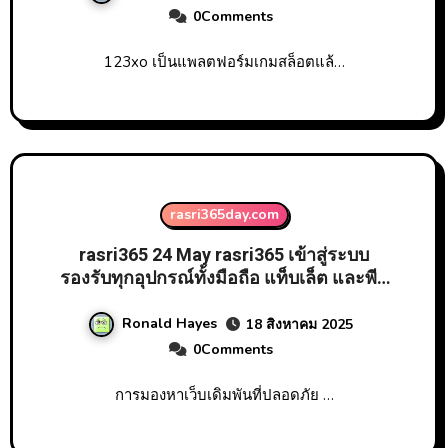
0Comments
123xo เป็นแพลตฟอร์มเกมสล็อตแล้…
rasri365day.com
rasri365 24 May rasri365 เข้าสู่ระบบ
รองรับทุกอุปกรณ์ทั้งมือถือ แท็บเล็ต และพีซี
เกมแนวใหม่อัปเดตทุกสัปดาห์เข้าเล่นผ่าน
เว็บได้ทันที Top 75 by Archer
Ronald Hayes
18 สิงหาคม 2025
0Comments
การมองหาเว็บเดิมพันที่ปลอดภัย …