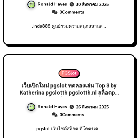
10 ล้านก็ถอนได้ jinda888 สมัคร รับเครดิต
Ronald Hayes
30 สิงหาคม 2025
ฟรีทันที 11 ส.ค. 2025
0Comments
Jinda888 ศูนย์รวมความสนุกสนานส…
PGSlot
เว็บเปิดใหม่ pgslot ทดลองเล่น Top 3 by
Katherina pgslotth pgslotth.nl สล็อตpg
webใหญ่ สล็อตเว็บตรง แตกง่ายที่สุด เล่น
ก่อน รวยก่อน 28 August 25 คาสิโน
Ronald Hayes
26 สิงหาคม 2025
ออนไลน์
0Comments
pgslot เว็บไซต์สล็อต ที่โคตรเด…