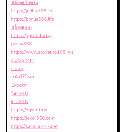
สล็อตเว็บตรง
https://judhai168.co
https://bonus888.life
สล็อต888
https://pgslot.today
pussy888
https://www.sexyauto168.xyz
slotxo24hr
slotpg
หนังโป๊ไทย
1xbetth
funny18
kiss918
https://pgslotth.io
https://joker356.com
https://samurai777.net