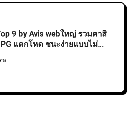
 Top 9 by Avis webใหญ่ รวมคาสิ
 PG แตกโหด ชนะง่ายแบบไม่
คาสิโนออนไลน์
nts