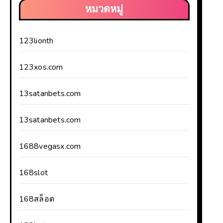
หมวดหมู่
123lionth
123xos.com
13satanbets.com
13satanbets.com
1688vegasx.com
168slot
168สล็อต