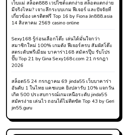
เว็บแม่ สล็อต888 เวปไซต์แตกง่าย สล็อตแตกง่าย
มีจริงไหม? เจาะลึกระบบเกม ฟีเจอร์ และปัจจัยที่
เกี่ยวข้อง เครดิตฟรี Top 16 by Fiona Jin888.asia
14 สิงหาคม 2569 casino online
Sexy168 รู้ก่อนเลือกโต๊ะ เล่นได้มั่นใจกว่า
สมาชิกใหม่ 100% เกมดัง ฟีเจอร์ครบ สัมผัสโต๊ะ
สดระดับพรีเมียม บาคาร่า168 สมัครปุ๊บ รับโปร
ปั๊บ Top 21 by Gina Sexy168c.com 21 กรกฎา
2026
สล็อต55 24 กรกฎาคม 69 jinda55 เว็บบาคาร่า
อันดับ 1 ในไทย แคชแบค ยิงปลารับ 10% แจกวัน
เกิด 500 ประสบการณ์เกมเหนือระดับ jinda55
สมัครง่าย เล่นไว ถอนได้ไม่ติดขัด Top 43 by Geri
jin55.guru