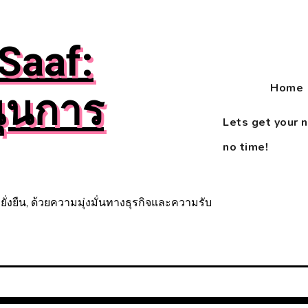
xSaaf:
Home
นุนการ
Lets get your n
no time!
่ยั่งยืน, ด้วยความมุ่งมั่นทางธุรกิจและความรับ