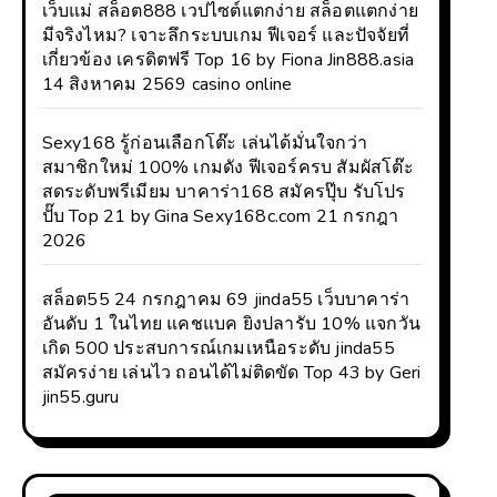
เว็บแม่ สล็อต888 เวปไซต์แตกง่าย สล็อตแตกง่าย
มีจริงไหม? เจาะลึกระบบเกม ฟีเจอร์ และปัจจัยที่
เกี่ยวข้อง เครดิตฟรี Top 16 by Fiona Jin888.asia
14 สิงหาคม 2569 casino online
Sexy168 รู้ก่อนเลือกโต๊ะ เล่นได้มั่นใจกว่า
สมาชิกใหม่ 100% เกมดัง ฟีเจอร์ครบ สัมผัสโต๊ะ
สดระดับพรีเมียม บาคาร่า168 สมัครปุ๊บ รับโปร
ปั๊บ Top 21 by Gina Sexy168c.com 21 กรกฎา
2026
สล็อต55 24 กรกฎาคม 69 jinda55 เว็บบาคาร่า
อันดับ 1 ในไทย แคชแบค ยิงปลารับ 10% แจกวัน
เกิด 500 ประสบการณ์เกมเหนือระดับ jinda55
สมัครง่าย เล่นไว ถอนได้ไม่ติดขัด Top 43 by Geri
jin55.guru