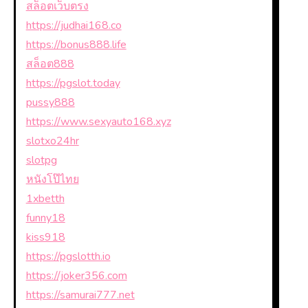
สล็อตเว็บตรง
https://judhai168.co
https://bonus888.life
สล็อต888
https://pgslot.today
pussy888
https://www.sexyauto168.xyz
slotxo24hr
slotpg
หนังโป๊ไทย
1xbetth
funny18
kiss918
https://pgslotth.io
https://joker356.com
https://samurai777.net