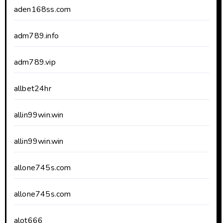
aden168ss.com
adm789.info
adm789.vip
allbet24hr
allin99win.win
allin99win.win
allone745s.com
allone745s.com
alot666