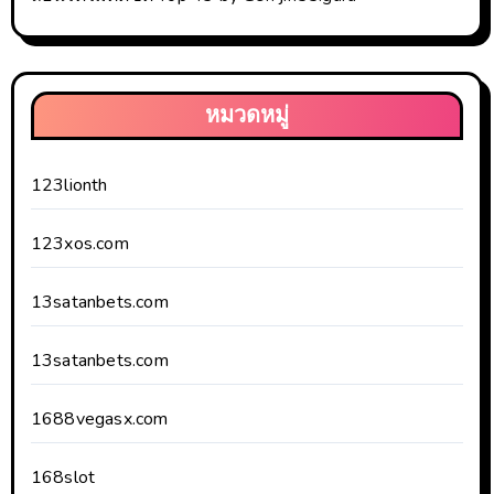
หมวดหมู่
123lionth
123xos.com
13satanbets.com
13satanbets.com
1688vegasx.com
168slot