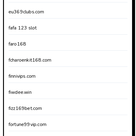
eu369clubs.com
fafa 123 slot
faro168
fcharoenkit168.com
finnivips.com
fiwdee.win
fizz169bet.com
fortune99vip.com