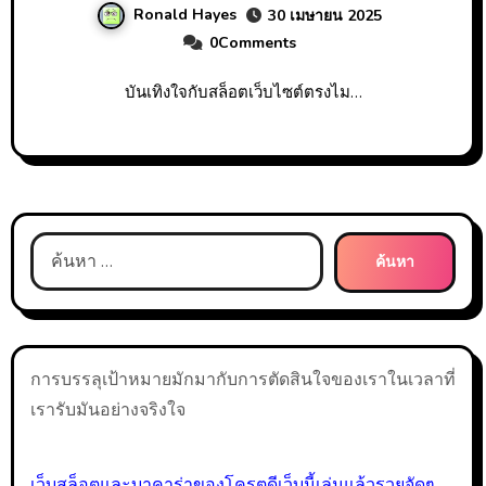
พิชิตแดนฟาโรห์ Top 64 by Basil
Ronald Hayes
30 เมษายน 2025
0Comments
บันเทิงใจกับสล็อตเว็บไซต์ตรงไม…
ค้นหา
สำหรับ:
การบรรลุเป้าหมายมักมากับการตัดสินใจของเราในเวลาที่
เรารับมันอย่างจริงใจ
เว็บสล็อตและบาคาร่าของโครตดีเว็บนี้เล่นแล้วรวยจัดๆ