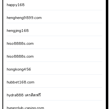
happy168
hengheng9899.com
hengjing168
hiso8888s.com
hiso8888s.com
hongkong456
hubbet168.com
hydra888 เครดิตฟรี
hyperclub-casino.com