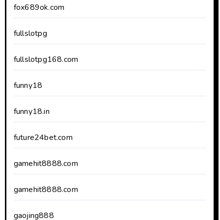
fox689ok.com
fullslotpg
fullslotpg168.com
funny18
funny18.in
future24bet.com
gamehit8888.com
gamehit8888.com
gaojing888