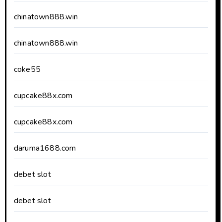
chinatown888.win
chinatown888.win
coke55
cupcake88x.com
cupcake88x.com
daruma1688.com
debet slot
debet slot