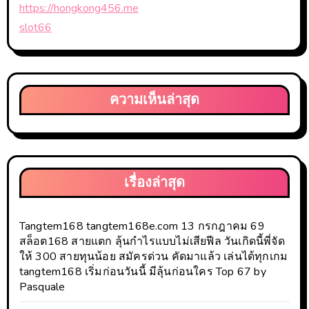
https://hongkong456.me
slot66
ความเห็นล่าสุด
เรื่องล่าสุด
Tangtem168 tangtem168e.com 13 กรกฎาคม 69
สล็อต168 สายแตก ลุ้นกำไรแบบไม่เสียฟีล วันเกิดนี้พี่จัด
ให้ 300 สายทุนน้อย สมัครด่วน คัดมาแล้ว เล่นได้ทุกเกม
tangtem168 เริ่มก่อนวันนี้ มีลุ้นก่อนใคร Top 67 by
Pasquale