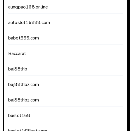
aungpao168.online
autoslot16888.com
babet555.com
Baccarat
baj88thb
baj88thbz.com
baj88thbz.com
baslot168