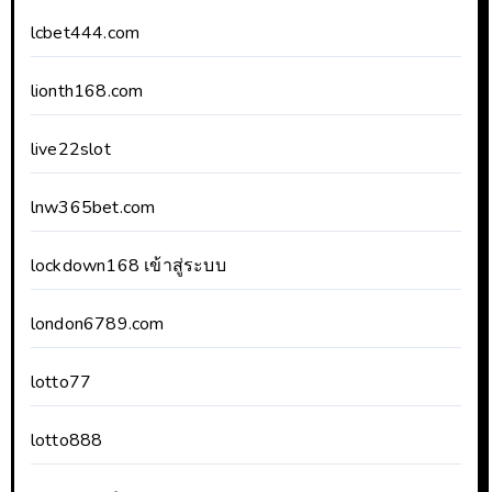
lcbet444.com
lionth168.com
live22slot
lnw365bet.com
lockdown168 เข้าสู่ระบบ
london6789.com
lotto77
lotto888