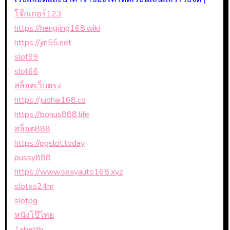
โจ๊กเกอร์123
https://hengjing168.wiki
https://jin55.net
slot99
slot66
สล็อตเว็บตรง
https://judhai168.co
https://bonus888.life
สล็อต888
https://pgslot.today
pussy888
https://www.sexyauto168.xyz
slotxo24hr
slotpg
หนังโป๊ไทย
1xbetth