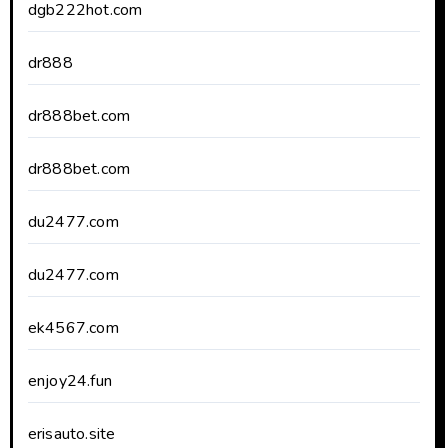
dgb222hot.com
dr888
dr888bet.com
dr888bet.com
du2477.com
du2477.com
ek4567.com
enjoy24.fun
erisauto.site