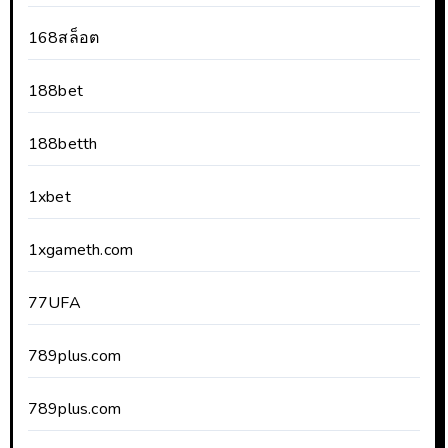
168สล็อต
188bet
188betth
1xbet
1xgameth.com
77UFA
789plus.com
789plus.com