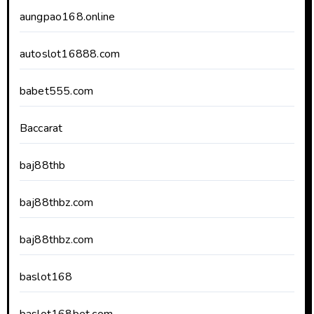
aungpao168.online
autoslot16888.com
babet555.com
Baccarat
baj88thb
baj88thbz.com
baj88thbz.com
baslot168