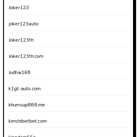
Joker123
joker123auto
Joker123th
Joker123th.com
Judhai168
k1gt-auto.com
khumsup888.me
kimchibetbet.com