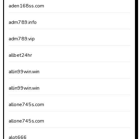
aden168ss.com
adm789.info
adm789.vip
allbet24hr
allin99win.win
allin99win.win
allone745s.com
allone745s.com
alot666