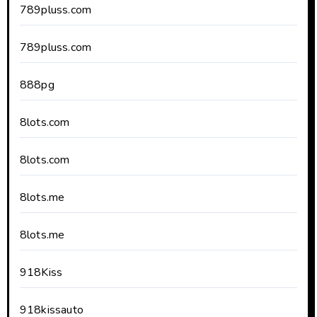
789pluss.com
789pluss.com
888pg
8lots.com
8lots.com
8lots.me
8lots.me
918Kiss
918kissauto