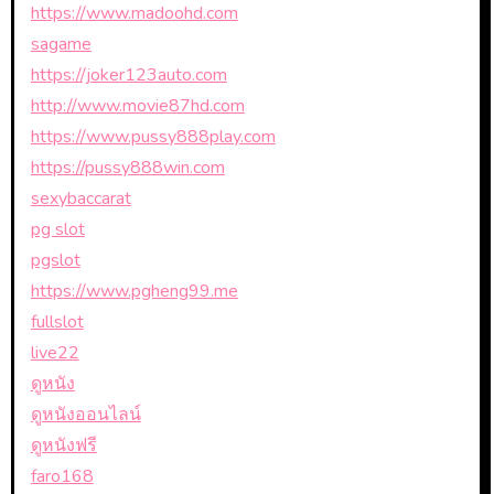
https://www.madoohd.com
sagame
https://joker123auto.com
http://www.movie87hd.com
https://www.pussy888play.com
https://pussy888win.com
sexybaccarat
pg slot
pgslot
https://www.pgheng99.me
fullslot
live22
ดูหนัง
ดูหนังออนไลน์
ดูหนังฟรี
faro168