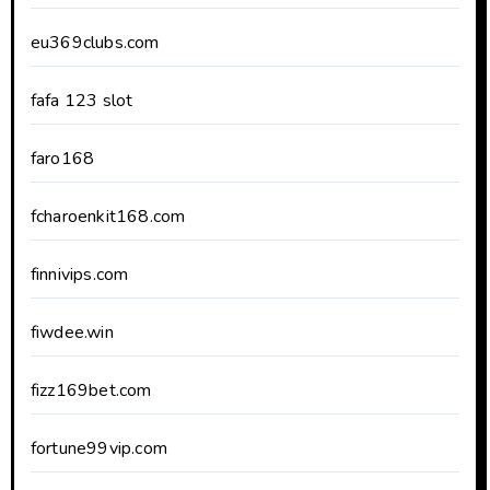
eu369clubs.com
fafa 123 slot
faro168
fcharoenkit168.com
finnivips.com
fiwdee.win
fizz169bet.com
fortune99vip.com