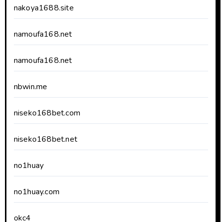
nakoya1688.site
namoufa168.net
namoufa168.net
nbwin.me
niseko168bet.com
niseko168bet.net
no1huay
no1huay.com
okc4