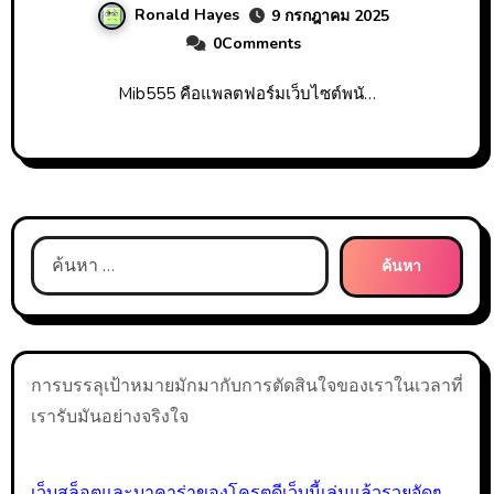
Nicole
Ronald Hayes
9 กรกฎาคม 2025
0Comments
Mib555 คือแพลตฟอร์มเว็บไซต์พนั…
ค้นหา
สำหรับ:
การบรรลุเป้าหมายมักมากับการตัดสินใจของเราในเวลาที่
เรารับมันอย่างจริงใจ
เว็บสล็อตและบาคาร่าของโครตดีเว็บนี้เล่นแล้วรวยจัดๆ