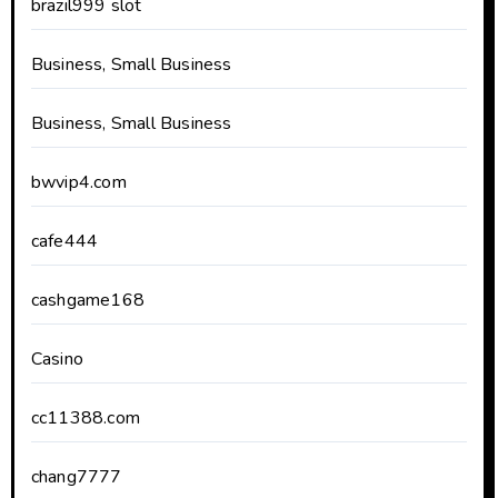
brazil999 slot
Business, Small Business
Business, Small Business
bwvip4.com
cafe444
cashgame168
Casino
cc11388.com
chang7777