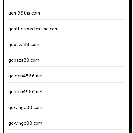
gem99ths.com
goatbetroyalcasino.com
gobaza88.com
gobaza88.com
golden4566.net
golden4566.net
gowingo88.com
gowingo88.com