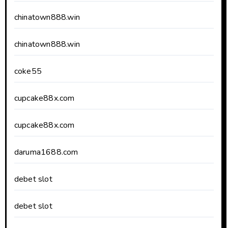
chinatown888.win
chinatown888.win
coke55
cupcake88x.com
cupcake88x.com
daruma1688.com
debet slot
debet slot